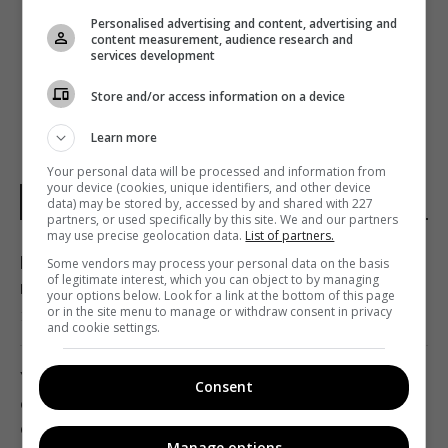
ДИДЖИТАЛ-ПОДПИСЧИКОВ TELEGRAPH
Personalised advertising and content, advertising and
СТАЛО БОЛЬШЕ, ЧЕМ В ПЕЧАТНОЙ ВЕРСИИ
content measurement, audience research and
services development
Store and/or access information on a device
Learn more
Your personal data will be processed and information from
your device (cookies, unique identifiers, and other device
НОВОСТИ УКРАИНЫ
data) may be stored by, accessed by and shared with 227
partners, or used specifically by this site. We and our partners
may use precise geolocation data.
List of partners.
В Коблево во время купания в море от
Some vendors may process your personal data on the basis
of legitimate interest, which you can object to by managing
взрыва погиб мужчина, есть раненые
your options below. Look for a link at the bottom of this page
or in the site menu to manage or withdraw consent in privacy
12:04 пятница, 07 августа 2026
and cookie settings.
Угроза для Украины: журналисты
Consent
составили карту со 150 военными
объектами в Беларуси
Manage options