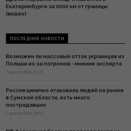
Екатеринбурге за 2000 км от границы
(видео)
09:11 пятница, 07 августа 2026
ПОСЛЕДНИЕ НОВОСТИ
Россия использует украинских
военнопленных для формирования боевых
подразделений, - ISW
Возможен ли массовый отток украинцев из
08:24 пятница, 07 августа 2026
Польши из-за погромов - мнение эксперта
7 августа 2026, 12:22
Камера в подъезде и во дворе: когда
можно ставить без согласия соседей, а
Россия цинично атаковала людей на рынке
когда нельзя
в Сумской области, есть много
07:50 пятница, 07 августа 2026
пострадавших
7 августа 2026, 10:52
"Это просто сафари": жители Запорожья
рассказали Reuters об охоте российских