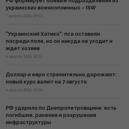
РФ формирует боевые подразделения из
дронов
украинских военнопленных – ISW
07:46 пятница, 07 августа 2026
7 августа 2026, 09:53
Июньский оптимизм украинцев улетучился,
"Украинский Хатико": пса оставили
перелома в войне нет, – немецкий эксперт
посреди поля, но он никуда не уходит и
05:25 пятница, 07 августа 2026
ждет хозяев
6 августа 2026, 18:15
В Генштабе ВСУ сообщили, на какую сумму
страны НАТО выделят Украине военную
Доллар и евро стремительно дорожают:
помощь
новый курс валют на 7 августа
02:52 пятница, 07 августа 2026
6 августа 2026, 15:58
Корецкий объявил об увеличении
РФ ударила по Днепропетровщине: есть
заработной платы педагогов с 1 сентября
погибшие, ранения и разрушения
22:53 четверг, 06 августа 2026
инфраструктуры