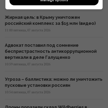
11:16 пятница, 07 августа 2026
Жирная цель: в Крыму уничтожен
российский комплекс за $15 млн (видео)
11:00 пятница, 07 августа 2026
Адвокат поставил под сомнение
беспристрастность антикоррупционной
вертикали в деле Галущенко
10:59 пятница, 07 августа 2026
Угроза – баллистика: можно ли уничтожить
пусковые установки россиян
10:54 пятница, 07 августа 2026
Дроны поразили склад Wildberries в