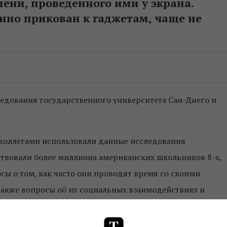
ени, проведенного ими у экрана.
нно прикован к гаджетам, чаще не
едования государственного университета Сан-Диего и
с коллегами использовали данные исследования
ствовали более миллиона американских школьников 8-х,
осы о том, как часто они проводят время со своими
также вопросы об их социальных взаимодействиях и