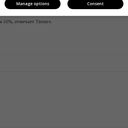
казатели удовлетворенности жизнью, чувства собственног
Manage options
Consent
осле 2012 года. В том же году число американцев,
 50%, отмечает Твенге.