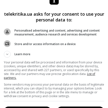
и больше времени перед экраном устройства, играя в
ти и отправляя текстовые сообщения, были менее
telekritika.ua asks for your consent to use your
ное» времяпровождение (чтение книг, занятия спортом и
personal data to:
Personalised advertising and content, advertising and content
measurement, audience research and services development
я у экрана делает людей несчастнее.
Store and/or access information on a device
фровые устройства чуть меньше часа в день. Но
Learn more
т вместе с увеличением времени у экрана, сообщают
Your personal data will be processed and information from your device
(cookies, unique identifiers, and other device data) may be stored by,
accessed by and shared with 227 partners, or used specifically by this
site. We and our partners may use precise geolocation data.
List of
яется ограниченное их использование, – сказала Твенге
partners.
 день у экрана».
Some vendors may process your personal data on the basis of legitimate
interest, which you can object to by managing your options below. Look
for a link at the bottom of this page or in the site menu to manage or
растных групп, но 1990-х годов, исследователи
withdraw consent in privacy and cookie settings.
устройств с течением времени совпало с общим снижение