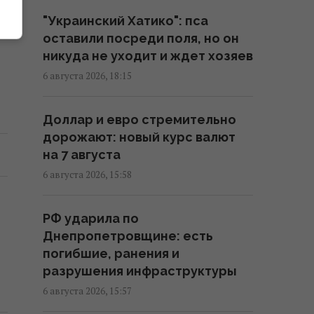
о
15:58 четверг, 06 августа 2026
"Украинский Хатико": пса
оставили посреди поля, но он
Когда у Украины появится
никуда не уходит и ждет хозяев
собственная баллистика:
6 августа 2026, 18:15
Зеленский раскрыл сроки
15:45 четверг, 06 августа 2026
Доллар и евро стремительно
дорожают: новый курс валют
В Румынии уже знают, куда РФ
на 7 августа
нанесет удар в следующий раз,
6 августа 2026, 15:58
– СМИ
15:40 четверг, 06 августа 2026
РФ ударила по
Днепропетровщине: есть
Украинец в Германии шпионил
погибшие, ранения и
за оборонным предприятием,
разрушения инфраструктуры
его задержали
6 августа 2026, 15:57
15:34 четверг, 06 августа 2026