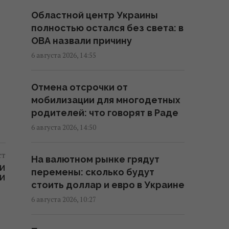
Областной центр Украины
Россия срочно ищет замену
полностью остался без света: в
своим "Искандарам": эксперт
ОВА назвали причину
указал причину
6 августа 2026, 14:55
15:22 четверг, 06 августа 2026
Отмена отсрочки от
Оккупанты атаковали дроном
мобилизации для многодетных
маршрутку в Херсоне: среди
родителей: что говорят в Раде
раненых – ребенок
6 августа 2026, 14:50
15:09 четверг, 06 августа 2026
ст
На валютном рынке грядут
КИ
Россияне нанесли удары по
перемены: сколько будут
ФИ
Днепропетровской области:
стоить доллар и евро в Украине
погибли пять человек, много
6 августа 2026, 10:27
раненых
15:08 четверг, 06 августа 2026