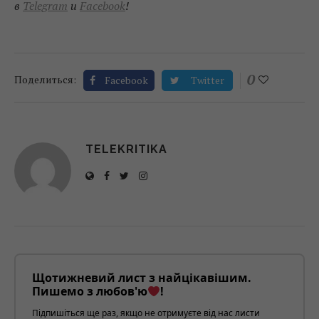
в
Telegram
и
Facebook
!
0
Поделиться:
Facebook
Twitter
TELEKRITIKA
Щотижневий лист з найцікавішим.
Пишемо з любов'ю
!
Підпишіться ще раз, якщо не отримуєте від нас листи