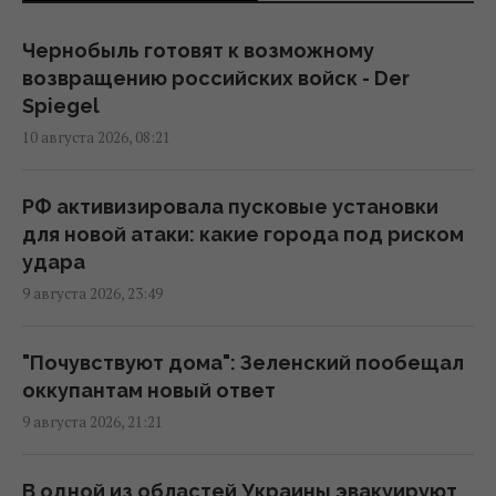
РФ сбросила три авиабомбы на Сумы: в
городе значительные разрушения,
Чернобыль готовят к возможному
пострадали 14 человек
возвращению российских войск - Der
06:36 понедельник, 10 августа 2026
Spiegel
10 августа 2026, 08:21
Трагедия семьи Вороновых: российская
ракета убила 10 членов одной семьи
РФ активизировала пусковые установки
02:58 понедельник, 10 августа 2026
для новой атаки: какие города под риском
удара
9 августа 2026, 23:49
Украина готовит Чернобыль к очередной
попытке вторжения со стороны РФ, – Der
Spiegel
"Почувствуют дома": Зеленский пообещал
00:08 понедельник, 10 августа 2026
оккупантам новый ответ
9 августа 2026, 21:21
КГГА: информация о "технике ВСУ" на
строительстве теплотрассы на Теремках –
В одной из областей Украины эвакуируют