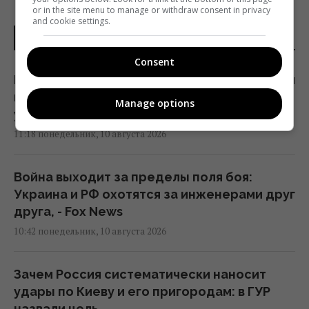
or in the site menu to manage or withdraw consent in privacy
and cookie settings.
НОВОСТИ УКРАИНЫ
Consent
Россия заблокировала движение кораблей
в Черном море: в ВМС рассказали о новой
Manage options
угрозе
11:18 понедельник, 10 августа 2026
Война выходит за пределы поля боя:
Украина и РФ охотятся за инженерами друг
друга, - Fox News
10:42 понедельник, 10 августа 2026
Зачем Россия систематически наносит
удары по Киеву и его пригородам: в ГУР
назвали цель