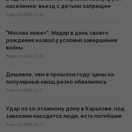
фейк
население: въезд с детьми запрещен
22:13 воскресенье, 09 августа 2026
9 августа 2026, 17:28
Украина поставила на колени бизнес-
"Москва ляжет": Мадяр в день своего
империю самой богатой женщины России,
рождения назва л 5 условий завершения
– NYT
войны
21:08 воскресенье, 09 августа 2026
9 августа 2026, 12:31
Что заставит украинок, выехавших из-за
Дешевле, чем в прошлом году: цены на
войны, вернуться домой: объяснение
популярный овощ резко обвалились
демографа
9 августа 2026, 11:17
21:08 воскресенье, 09 августа 2026
Удар по 10-этажному дому в Харькове: под
Чистые подвалы и больше генераторов:
завалами находятся люди, есть погибшие
Федоренко дал советы, как подготовиться
9 августа 2026, 08:13
к зиме