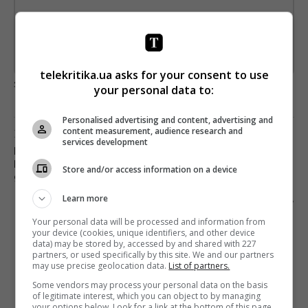
*
Підписатись→
Предоставлено SendPulse
telekritika.ua asks for your consent to use
загрузка...
your personal data to:
Personalised advertising and content, advertising and
content measurement, audience research and
Предыдущий пост
services development
ГЛАВНЫЙ ЛОУКОСТ-ПРОВАЙДЕР ПОВЫШАЕТ
МЕСЯЧНУЮ СТОИМОСТЬ ТВ-ПАКЕТА С 70 ДО
Store and/or access information on a device
96 ГРИВЕН
Learn more
Следующий пост
BIHUS.INFO ЗАКРЫВАЕТ ПРОЕКТ «РОЛЬОВІ
Your personal data will be processed and information from
your device (cookies, unique identifiers, and other device
ІГРИ»
data) may be stored by, accessed by and shared with 227
partners, or used specifically by this site. We and our partners
may use precise geolocation data.
List of partners.
Some vendors may process your personal data on the basis
of legitimate interest, which you can object to by managing
your options below. Look for a link at the bottom of this page