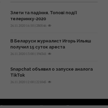
Злети та падіння. Топові події
телеринку-2020
|
280546
26.11.2020 16:50
В Беларуси журналист Игорь Ильяш
получил 15 суток ареста
|
194341
26.11.2020 13:00
Snapchat объявил о запуске аналога
TikTok
|
221045
26.11.2020 12:00
Рекламодателям
Контакты
Правила использован