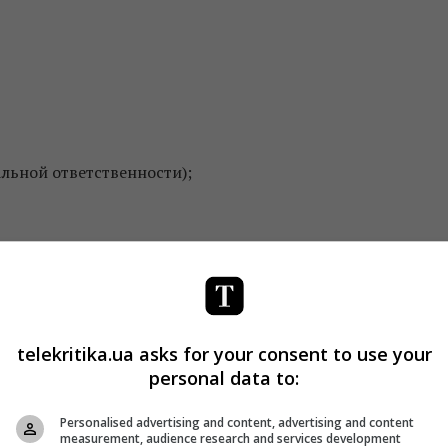
льной ответственности);
tertainment Shows).
е которых стажеры будут работать по
20 часов
в неделю. 
ивную жизнь компании, посещать лекции и мастер-классы
telekritika.ua asks for your consent to use your
personal data to:
ипендией
.
Personalised advertising and content, advertising and content
В-каналах группы –
«1+1, «2+2», «Бигуди»
и
«УНИАН ТВ
measurement, audience research and services development