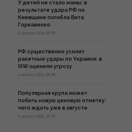
У детей не стало мамы: в
результате удара РФ по
КНДР перебросила в Россию
Киевщине погибла Вита
более 100 ракет: в ISW
Горкавенко
объяснили, чем это грозит
6 августа 2026, 09:38
Украине
08:08 четверг, 06 августа 2026
РФ существенно усилит
ракетные удары по Украине: в
Зеленский обвинил партнеров
ISW оценили угрозу
в "ужасающих жертвах" после
6 августа 2026, 08:08
удара по Киеву, - WP
07:37 четверг, 06 августа 2026
Популярная крупа может
побить новую ценовую отметку:
Ударами по Киеву Путин
чего ждать уже в августе
спасает свой авторитет в
5 августа 2026, 23:28
глазах россиян, – Sky News
05:32 четверг, 06 августа 2026