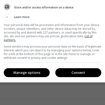
но, сколько тебе лет. Имеет значение только вера в себя и
Store and/or access information on a device
Learn more
2019
.
Your personal data will be processed and information from your device
(cookies, unique identifiers, and other device data) may be stored by,
accessed by and shared with 227 partners, or used specifically by this
1+1 Media по борьбе с эйджизмом
«Люди ідей+.
site. We and our partners may use precise geolocation data.
List of
partners.
Some vendors may process your personal data on the basis of legitimate
interest, which you can object to by managing your options below. Look
for a link at the bottom of this page or in the site menu to manage or
withdraw consent in privacy and cookie settings.
Manage options
Consent