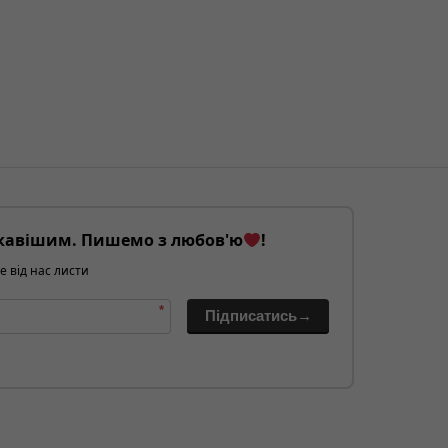
кавішим. Пишемо з любов'ю
!
е від нас листи
*
Підписатись→