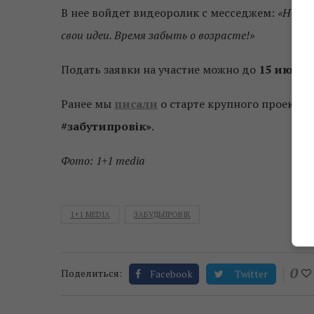
В нее войдет видеоролик с месседжем:
«Неваж
свои идеи. Время забыть о возрасте!»
Подать заявки на участие можно до
15 июля 
Ранее мы
писали
о старте крупного проекта 
#забутипровік»
.
Фото: 1+1 media
1+1 MEDIA
ЗАБУДЬПРОВІК
0
Поделиться:
Facebook
Twitter