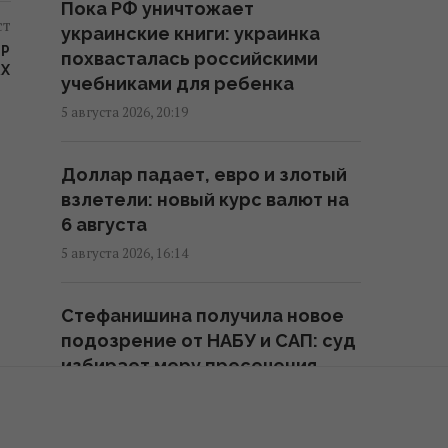
Пока РФ уничтожает
ст
украинские книги: украинка
ЕР
Путин перестраивает боевые
похвасталась российскими
АХ
действия в Украине: в WSJ
учебниками для ребенка
рассказали, чего он жаждет
5 августа 2026, 20:19
02:28 четверг, 06 августа 2026
Доллар падает, евро и злотый
Новый уровень эскалации: The
взлетели: новый курс валют на
Guardian о взрывчатке возле
6 августа
украинского самолета в
5 августа 2026, 16:14
Лейпциге
23:57 среда, 05 августа 2026
Стефанишина получила новое
подозрение от НАБУ и САП: суд
Путинские войска устраивают
избирает меру пресечения
"сафари" на людей в Херсоне:
5 августа 2026, 14:48
аналитик назвала причину
23:34 среда, 05 августа 2026