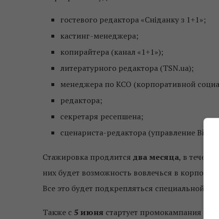
гостевого редактора «Сніданку з 1+1»;
кастинг-менеджера;
копирайтера (канал «1+1»);
литературного редактора (TSN.ua);
менеджера по КСО (корпоративной социа
редактора;
секретаря ресепшена;
сценариста-редактора (управление Big En
Стажировка продлится
два месяца
, в течени
них будет возможность вовлечься в корпорат
Все это будет подкрепляться специальной
ст
Также с
5 июня
стартует промокампания на Т