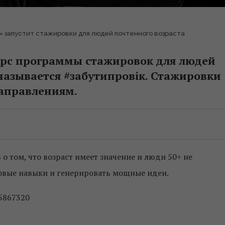
1» запустит стажировки для людей почтенного возраста
курс программы стажировок для людей
называется #забутипровік. Стажировки
направлениям.
о том, что возраст имеет значение и люди 50+ не
новые навыки и генерировать мощные идеи.
95867320