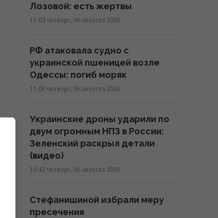
Лозовой: есть жертвы
11:03 четверг, 06 августа 2026
РФ атаковала судно с
украинской пшеницей возле
Одессы: погиб моряк
11:01 четверг, 06 августа 2026
Украинские дроны ударили по
двум огромным НПЗ в России:
Зеленский раскрыл детали
(видео)
У
10:42 четверг, 06 августа 2026
.
Стефанишиной избрали меру
»
.
пресечения