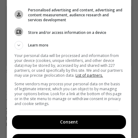
Personalised advertising and content, advertising and
Щотижневий лист з найцікавішим.
content measurement, audience research and
services development
Пишемо з любов'ю
!
Підпишіться ще раз, якщо не отримуєте від нас листи
Store and/or access information on a device
*
Підписатись→
Learn more
Your personal data will be processed and information from
Предоставлено SendPulse
your device (cookies, unique identifiers, and other device
data) may be stored by, accessed by and shared with 227
загрузка...
partners, or used specifically by this site. We and our partners
may use precise geolocation data.
List of partners.
Some vendors may process your personal data on the basis
of legitimate interest, which you can object to by managing
Предыдущий пост
your options below. Look for a link at the bottom of this page
or in the site menu to manage or withdraw consent in privacy
??РАСПЯТЫЙ МАЛЬЧИК, ПЛЮШЕВЫЙ ГИТЛЕР И
and cookie settings.
ДЕФОЛТ УКРАИНЫ – СООСНОВАТЕЛЬНИЦА
STOPFAKE ОЛЬГА ЮРКОВА О
МЕДИАГРАМОТНОСТИ И КРИТИЧЕСКОМ
Consent
МЫШЛЕНИИ
Следующий пост