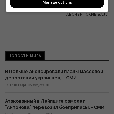
Manage options
? ПРОВАЙДЕРЫ КАБЕЛЬНОГО ТЕЛЕВИДЕНИЯ
ПРОДОЛЖАЮТ ЗАНИЖАТЬ СВОИ
АБОНЕНТСКИЕ БАЗЫ
НОВОСТИ МИРА
В Польше анонсировали планы массовой
депортации украинцев, – СМИ
18:17 четверг, 06 августа 2026
Атакованный в Лейпциге самолет
"Антонова" перевозил боеприпасы, - СМИ