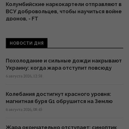
Колумбийские наркокартели отправляют в
ВСУ добровольцев, чтобы научиться войне
дронов, - FT
12:00 четверг, 06 августа 2026
НОВОСТИ ДНЯ
Военное сотрудничество вышло на новый
уровень: РФ помогает Ирану определять
цели для ударов
Похолодание и сильные дожди накрывают
11:44 четверг, 06 августа 2026
Украину: когда жара отступит повсюду
6 августа 2026, 12:58
Трамп заявил об "огромных запасах"
средств ПВО в США
Колебания достигнут красного уровня:
11:43 четверг, 06 августа 2026
магнитная буря G1 обрушится на Землю
6 августа 2026, 08:45
Число вылетов авиации НАТО из-за угрозы
России возросло на 250%
Жара окончательно отступает: синоптик