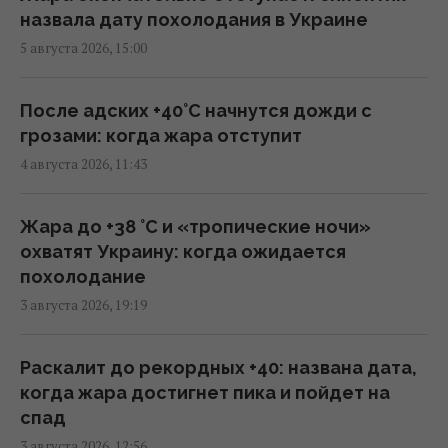
10:47 четверг, 06 августа 2026
назвала дату похолодания в Украине
5 августа 2026, 15:00
Вместо расширения ЕС: экс-депутат
парламента Британии предложил создать
После адских +40°C начнутся дожди с
новый союз
грозами: когда жара отступит
09:29 четверг, 06 августа 2026
4 августа 2026, 11:43
Трамп "наехал" на Хегсета из-за острой
Жара до +38 °С и «тропические ночи»
нехватки ракет для ПВО, – WP
охватят Украину: когда ожидается
08:58 четверг, 06 августа 2026
похолодание
3 августа 2026, 19:19
Разведка США помогла Украине
переломить ход войны, - Politico
Раскалит до рекордных +40: названа дата,
06:48 четверг, 06 августа 2026
когда жара достигнет пика и пойдет на
спад
3 августа 2026, 12:56