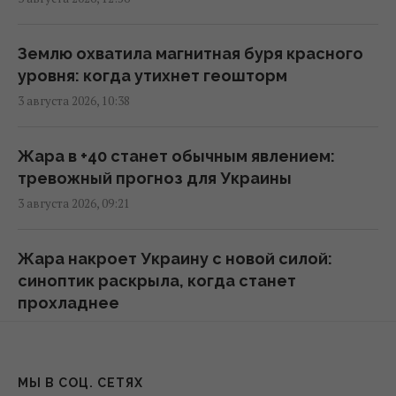
Разведывательные отношения между США
и Украиной значительно улучшились, -
Politico
Землю охватила магнитная буря красного
01:22 четверг, 06 августа 2026
уровня: когда утихнет геошторм
3 августа 2026, 10:38
Макрон резко отреагировал на новые
удары РФ по Киеву
Жара в +40 станет обычным явлением:
22:55 среда, 05 августа 2026
тревожный прогноз для Украины
3 августа 2026, 09:21
Украина не вступит в НАТО, но это не
поражение для Киева, -
Жара накроет Украину с новой силой:
колумнист Rzeczpospolita
синоптик раскрыла, когда станет
22:02 среда, 05 августа 2026
прохладнее
2 августа 2026, 15:04
Фронт от Балтики до Ирака
20:23 среда, 05 августа 2026
Украину накроют адские +40°C: сколько
МЫ В СОЦ. СЕТЯХ