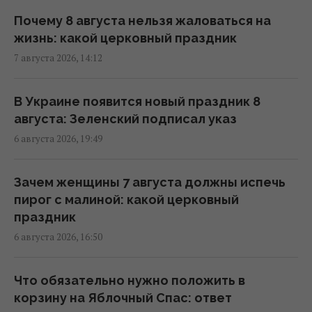
Почему 8 августа нельзя жаловаться на
7 августа в Украину зайдут долгожданные
жизнь: какой церковный праздник
дожди и прохлада: каким областям
7 августа 2026, 14:12
повезет (карта)
06:30 пятница, 07 августа 2026
В Украине появится новый праздник 8
августа: Зеленский подписал указ
7 августа Украину накроет непогода:
6 августа 2026, 19:49
синоптики предупреждают об опасности
после жары
13:46 четверг, 06 августа 2026
Зачем женщины 7 августа должны испечь
пирог с малиной: какой церковный
праздник
Синоптик назвала области, которые
6 августа 2026, 16:50
первыми накроет непогода и
долгожданное похолодание
13:19 четверг, 06 августа 2026
Что обязательно нужно положить в
корзину на Яблочный Спас: ответ