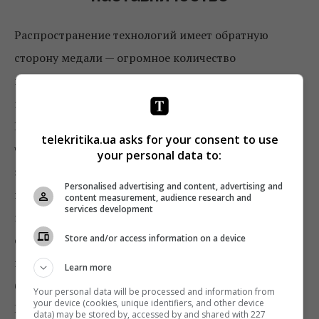
Распространение технологий имеет обратную
сторону медали — огромное количество
информации. Доступность и быстрота получения
которой трансформируют целые отрасли.
Например, образование. Сложно сейчас утверждать,
telekritika.ua asks for your consent to use
что учитель (при всем моем уважении к учителям) –
your personal data to:
это главный человек в жизни ребенка,
Personalised advertising and content, advertising and
постигающего науки и получающего знания. Он уже
content measurement, audience research and
services development
не может конкурировать с
Google
, социальными
Store and/or access information on a device
сетями и прочими сервисами, предоставляющими
информацию. Технологии дают доступ ко всему
Learn more
быстрее, точнее и в более доступной форме.
Your personal data will be processed and information from
your device (cookies, unique identifiers, and other device
Поэтому роль учителя в классическом образовании
data) may be stored by, accessed by and shared with 227