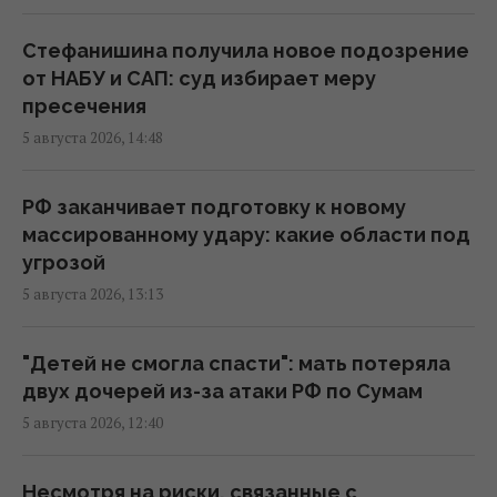
Киев профинансирует проекты Плана
Стефанишина получила новое подозрение
устойчивости на 22 млрд грн, а
от НАБУ и САП: суд избирает меру
государство – на 15,5 млрд: Кличко о
пресечения
заседании СНБО
5 августа 2026, 14:48
18:30 среда, 05 августа 2026
РФ заканчивает подготовку к новому
Погиб известный поисковик Алексей Юков,
массированному удару: какие области под
который занимался возвращением тел
угрозой
погибших
5 августа 2026, 13:13
18:00 среда, 05 августа 2026
"Детей не смогла спасти": мать потеряла
Эксглавком ставил пусковые РФ в
двух дочерей из-за атаки РФ по Сумам
приоритет, вопросы – к МО, – Цыбулько
5 августа 2026, 12:40
17:09 среда, 05 августа 2026
Несмотря на риски, связанные с