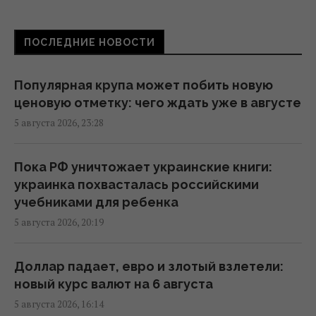
21:53 среда, 05 августа 2026
ПОСЛЕДНИЕ НОВОСТИ
Зеленский допустил, что партнеры
придержали антибаллистику, чтобы
Украина была "уступчивой"
Популярная крупа может побить новую
20:15 среда, 05 августа 2026
ценовую отметку: чего ждать уже в августе
5 августа 2026, 23:28
"В январе по Москве и Петербургу будут
ходить медведи": нардеп назвал слабое
Пока РФ уничтожает украинские книги:
место России
украинка похвасталась российскими
19:56 среда, 05 августа 2026
учебниками для ребенка
5 августа 2026, 20:19
Россия обнаружила слабое место Украины
и не колеблется им воспользоваться, – Sky
Доллар падает, евро и злотый взлетели:
News
новый курс валют на 6 августа
19:16 среда, 05 августа 2026
5 августа 2026, 16:14