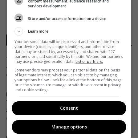
content measurement, audience research and
services development
Store and/or access information on a device
Learn more
НОВОСТИ УКРАИНЫ
Your personal data will be processed and information from
your device (cookies, unique identifiers, and other device
data) may be stored by, accessed by and shared with 227
partners, or used specifically by this site. We and our partners
Ударами по Киеву Путин спасает свой
may use precise geolocation data.
List of partners.
авторитет в глазах россиян, – Sky News
Some vendors may process your personal data on the basis
05:32 четверг, 06 августа 2026
of legitimate interest, which you can object to by managing
your options below. Look for a link at the bottom of this page
or in the site menu to manage or withdraw consent in privacy
and cookie settings.
Путин перестраивает боевые действия в
Украине: в WSJ рассказали, чего он
Consent
жаждет
02:28 четверг, 06 августа 2026
Manage options
Новый уровень эскалации: The Guardian о