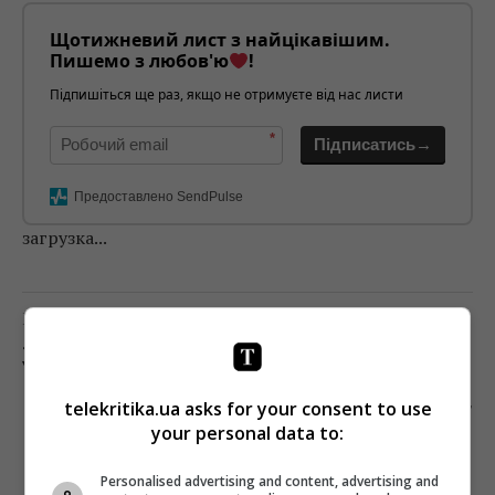
Щотижневий лист з найцікавішим.
Пишемо з любов'ю
!
Підпишіться ще раз, якщо не отримуєте від нас листи
*
Підписатись→
Предоставлено SendPulse
загрузка...
Предыдущий пост
«ЗЕОНБУД» ФОРМАЛЬНО НАЗВАЛ
УКРАИНСКИХ СОБСТВЕННИКОВ
Следующий пост
telekritika.ua asks for your consent to use
your personal data to:
АПЕЛЛЯЦИОННЫЙ СУД КИЕВА ПОДДЕРЖАЛ
БЛОКИРОВКУ 17 УКРАИНСКИХ САЙТОВ
Personalised advertising and content, advertising and