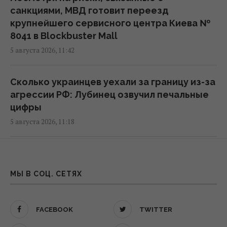
Путин назначил нового командующего
санкциями, МВД готовит переезд
Войсками беспилотных систем, – Reuters
крупнейшего сервисного центра Киева №
16:54 среда, 05 августа 2026
8041 в Blockbuster Mall
5 августа 2026, 11:42
НАБУ и САП объявили новое подозрение
Ольге Стефанишиной, - СМИ
Сколько украинцев уехали за границу из-за
15:30 среда, 05 августа 2026
агрессии РФ: Лубинец озвучил печальные
цифры
5 августа 2026, 11:18
В Германии дрон со взрывчаткой атаковал
украинский самолет, - BILD
15:11 среда, 05 августа 2026
Не сбили ни одной баллистической
ракеты: в ВС сообщили о последствиях
МЫ В СОЦ. СЕТЯХ
атаки РФ
Свое производство помогло лучше
5 августа 2026, 08:44
обеспечитвать Нацгвардию и сэкономить
миллионы, - Пивненко
FACEBOOK
TWITTER
14:46 среда, 05 августа 2026
Киев сотрясается от взрывов: РФ атакует