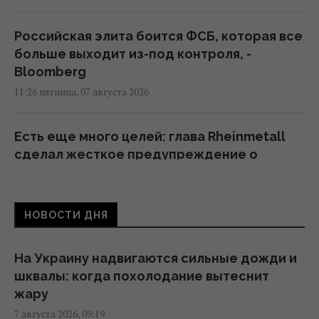
Российская элита боится ФСБ, которая все
больше выходит из-под контроля, -
Bloomberg
11:26 пятница, 07 августа 2026
Есть еще много целей: глава Rheinmetall
сделал жесткое предупреждение о
российских дронах
10:12 пятница, 07 августа 2026
НОВОСТИ ДНЯ
В Сумской области оккупанты ударили по
людям на рынке: много пострадавших
На Украину надвигаются сильные дожди и
09:45 пятница, 07 августа 2026
шквалы: когда похолодание вытеснит
жару
7 августа 2026, 09:19