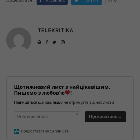
Facebook
Twitter
TELEKRITIKA
Щотижневий лист з найцікавішим.
Пишемо з любов'ю
!
Підпишіться ще раз, якщо не отримуєте від нас листи
*
Підписатись→
Предоставлено SendPulse