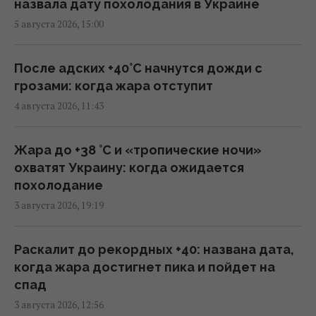
Bloomberg
назвала дату похолодания в Украине
08:08 пятница, 07 августа 2026
5 августа 2026, 15:00
Трамп пришел в ярость от утечки
После адских +40°C начнутся дожди с
информации об истощении запасов
грозами: когда жара отступит
оружия в США, - CNN
4 августа 2026, 11:43
07:23 пятница, 07 августа 2026
Жара до +38 °С и «тропические ночи»
Путин может напасть на НАТО уже осенью:
охватят Украину: когда ожидается
разведка США опубликовала новый
похолодание
прогноз, - WSJ
3 августа 2026, 19:19
06:46 пятница, 07 августа 2026
Раскалит до рекордных +40: названа дата,
Удары России по кораблям в Черном море:
когда жара достигнет пика и пойдет на
в FP раскрыли последствия
спад
04:37 пятница, 07 августа 2026
3 августа 2026, 12:56