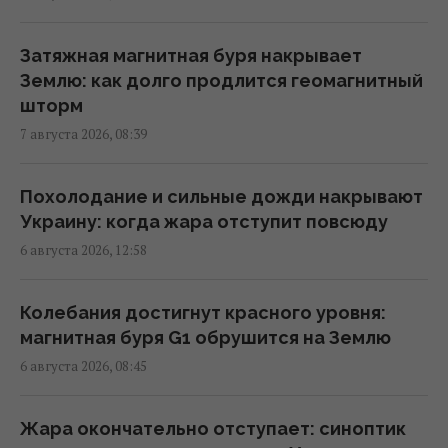
Генсек ООН осудил массированные удары
по Украине, но назвал эскалацией атаки в
тыл России
Затяжная магнитная буря накрывает
09:39 пятница, 07 августа 2026
Землю: как долго продлится геомагнитный
шторм
7 августа 2026, 08:39
Трамп подписал указы об ограничении
гражданства по праву рождения в США
08:49 пятница, 07 августа 2026
Похолодание и сильные дожди накрывают
Украину: когда жара отступит повсюду
6 августа 2026, 12:58
Инцидент в Лейпциге: в Германии
опровергли, что украинский самолет
перевозил боеприпасы
Колебания достигнут красного уровня:
08:32 пятница, 07 августа 2026
магнитная буря G1 обрушится на Землю
6 августа 2026, 08:45
Ким Чен Ын с начала войны в Украине
получил $22 миллиарда сверхприбыли, -
Жара окончательно отступает: синоптик