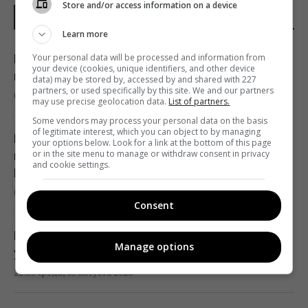
Store and/or access information on a device
НОВОСТИ МИРА
Learn more
Your personal data will be processed and information from
Разведка США помогла Украине
your device (cookies, unique identifiers, and other device
переломить ход войны, - Politico
data) may be stored by, accessed by and shared with 227
partners, or used specifically by this site. We and our partners
06:48 четверг, 06 августа 2026
may use precise geolocation data.
List of partners.
Some vendors may process your personal data on the basis
of legitimate interest, which you can object to by managing
Разведывательные отношения между США
your options below. Look for a link at the bottom of this page
or in the site menu to manage or withdraw consent in privacy
и Украиной значительно улучшились, -
and cookie settings.
Politico
01:22 четверг, 06 августа 2026
Consent
Макрон резко отреагировал на новые
Manage options
удары РФ по Киеву
22:55 среда, 05 августа 2026