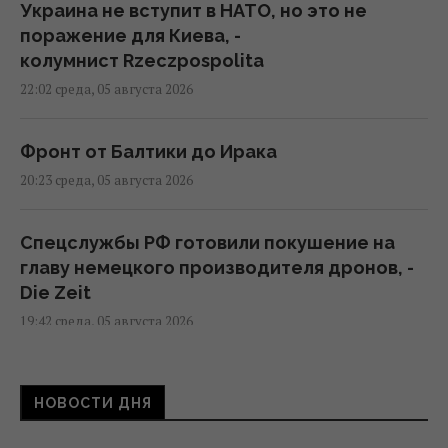
Украина не вступит в НАТО, но это не
поражение для Киева, -
колумнист Rzeczpospolita
22:02 среда, 05 августа 2026
Фронт от Балтики до Ирака
20:23 среда, 05 августа 2026
Спецслужбы РФ готовили покушение на
главу немецкого производителя дронов, -
Die Zeit
19:42 среда, 05 августа 2026
В Подмосковье вспыхнул главный научный
НОВОСТИ ДНЯ
центр "Роскосмоса"
18:18 среда, 05 августа 2026