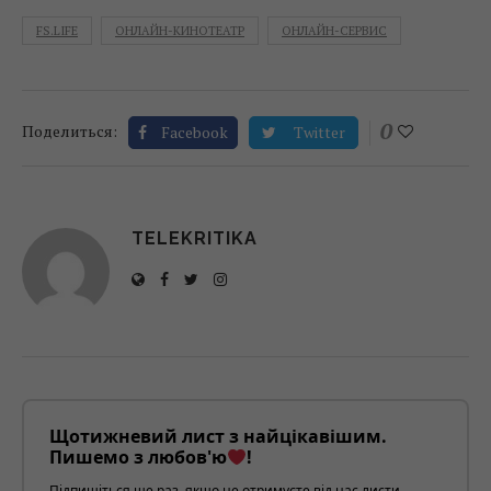
FS.LIFE
ОНЛАЙН-КИНОТЕАТР
ОНЛАЙН-СЕРВИС
0
Поделиться:
Facebook
Twitter
TELEKRITIKA
Щотижневий лист з найцікавішим.
Пишемо з любов'ю
!
Підпишіться ще раз, якщо не отримуєте від нас листи