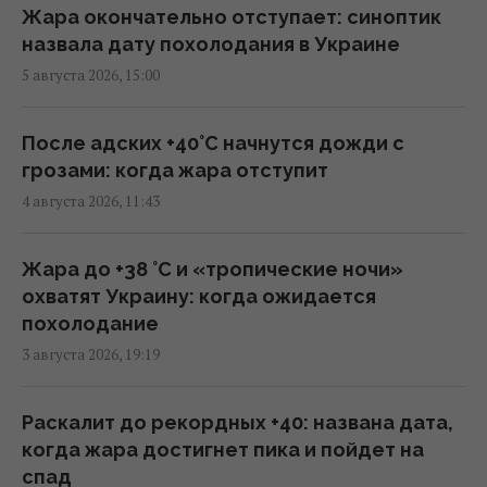
Жара окончательно отступает: синоптик
назвала дату похолодания в Украине
В Сеуту могли прибыть подозреваемые в
5 августа 2026, 15:00
джихадизме: в МВД Испании это отрицают
18:13 среда, 05 августа 2026
После адских +40°C начнутся дожди с
грозами: когда жара отступит
США готовят новую ядерную стратегию на
4 августа 2026, 11:43
случай войны с Россией или Китаем, - NBC
News
16:23 среда, 05 августа 2026
Жара до +38 °С и «тропические ночи»
охватят Украину: когда ожидается
похолодание
Украина становится для Европы важнее,
3 августа 2026, 19:19
чем США, – WELT
14:14 среда, 05 августа 2026
Раскалит до рекордных +40: названа дата,
когда жара достигнет пика и пойдет на
Трамп отказался передать Украине
спад