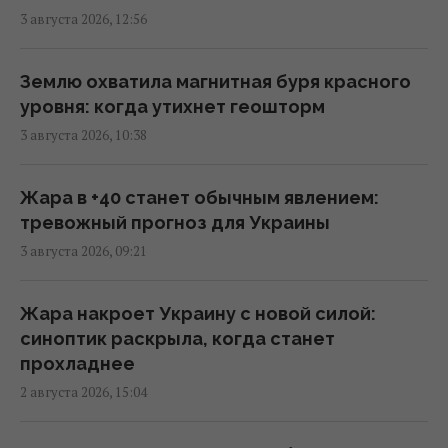
ракеты для Patriot, – FT
3 августа 2026, 12:56
12:38 среда, 05 августа 2026
Землю охватила магнитная буря красного
Несмотря на сомнения Трампа: США
уровня: когда утихнет геошторм
продолжают переговоры с Украиной по
3 августа 2026, 10:38
Patriot, - Reuters
09:55 среда, 05 августа 2026
Жара в +40 станет обычным явлением:
тревожный прогноз для Украины
Дроны поразили крупный склад
3 августа 2026, 09:21
Wildberries в Тульской области: вспыхнул
пожар (видео)
09:45 среда, 05 августа 2026
Жара накроет Украину с новой силой:
синоптик раскрыла, когда станет
прохладнее
Возле гольф-клуба Трампа задержали
2 августа 2026, 15:04
вооруженного мужчину с "тревожными
записками", – Politico