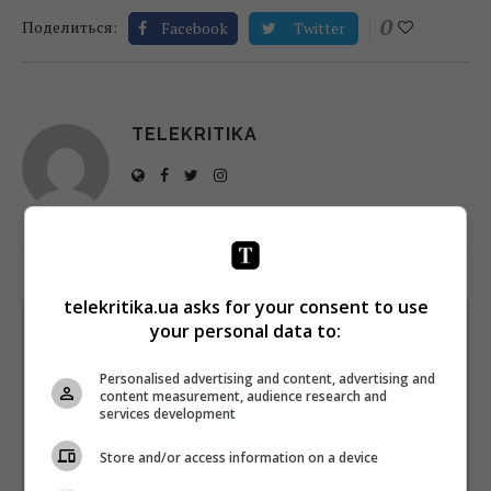
0
Поделиться:
Facebook
Twitter
TELEKRITIKA
telekritika.ua asks for your consent to use
your personal data to:
Щотижневий лист з найцікавішим.
Пишемо з любов'ю
!
Personalised advertising and content, advertising and
Підпишіться ще раз, якщо не отримуєте від нас листи
content measurement, audience research and
services development
*
Підписатись→
Store and/or access information on a device
Предоставлено SendPulse