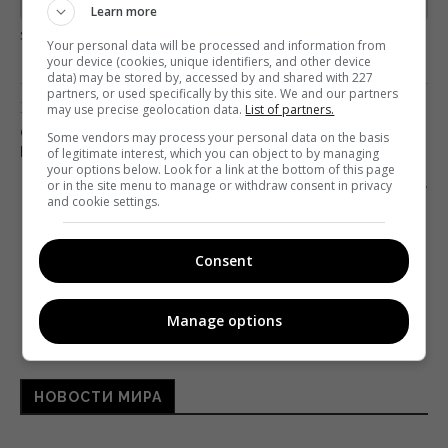
Learn more
загрузка...
Your personal data will be processed and information from
your device (cookies, unique identifiers, and other device
data) may be stored by, accessed by and shared with 227
partners, or used specifically by this site. We and our partners
Предыдущий пост
may use precise geolocation data.
List of partners.
QUIBI ПОЛУЧИЛ 300 ТЫСЯЧ ЗАГРУЗОК В
Some vendors may process your personal data on the basis
ПЕРВЫЙ ДЕНЬ ЗАПУСКА
of legitimate interest, which you can object to by managing
your options below. Look for a link at the bottom of this page
or in the site menu to manage or withdraw consent in privacy
Следующий пост
and cookie settings.
ЗВЕЗДЫ СЕРИАЛА «СЕКС В БОЛЬШОМ
ГОРОДЕ» ЗАПУСТИЛИ ПОДКАСТ
Consent
Manage options
НОВОСТИ МИРА