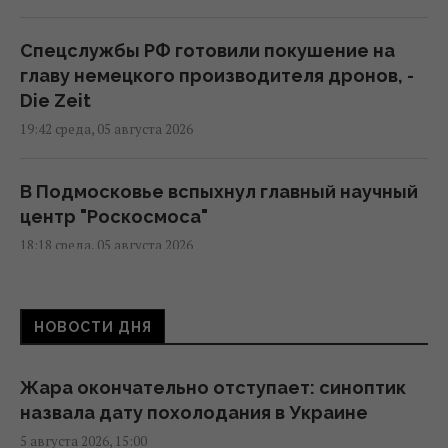
Спецслужбы РФ готовили покушение на
главу немецкого производителя дронов, -
Die Zeit
19:42 среда, 05 августа 2026
В Подмосковье вспыхнул главный научный
центр "Роскосмоса"
18:18 среда, 05 августа 2026
В Сеуту могли прибыть подозреваемые в
НОВОСТИ ДНЯ
джихадизме: в МВД Испании это отрицают
18:13 среда, 05 августа 2026
Жара окончательно отступает: синоптик
назвала дату похолодания в Украине
США готовят новую ядерную стратегию на
5 августа 2026, 15:00