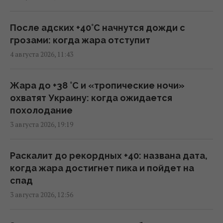
случай войны с Россией или Китаем, - NBC
News
16:23 среда, 05 августа 2026
После адских +40°C начнутся дожди с
грозами: когда жара отступит
4 августа 2026, 11:43
Украина становится для Европы важнее,
чем США, – WELT
14:14 среда, 05 августа 2026
Жара до +38 °С и «тропические ночи»
охватят Украину: когда ожидается
похолодание
Трамп отказался передать Украине
3 августа 2026, 19:19
ракеты для Patriot, – FT
12:38 среда, 05 августа 2026
Раскалит до рекордных +40: названа дата,
когда жара достигнет пика и пойдет на
Несмотря на сомнения Трампа: США
спад
продолжают переговоры с Украиной по
3 августа 2026, 12:56
Patriot, - Reuters
09:55 среда, 05 августа 2026