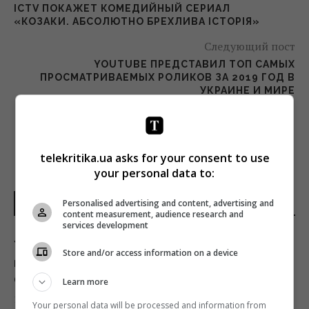
ICTV ПОКАЖЕТ КОМЕДИЙНЫЙ СЕРИАЛ
«КОЗАКИ. АБСОЛЮТНО БРЕХЛИВА ІСТОРІЯ»
Следующий пост
YOUTUBE ПРЕДСТАВИЛ ТОП САМЫХ
ПРОСМАТРИВАЕМЫХ РОЛИКОВ ЗА 2019 ГОД В
УКРАИНЕ И МИРЕ
telekritika.ua asks for your consent to use
your personal data to:
Personalised advertising and content, advertising and
НОВОСТИ УКРАИНЫ
content measurement, audience research and
services development
Украина из просителя помощи
Store and/or access information on a device
превратилась в образцового союзника
США, - The Atlantic
Learn more
17:31 воскресенье, 09 августа 2026
Your personal data will be processed and information from