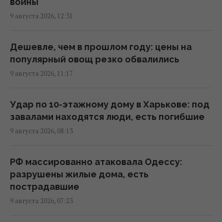
войны
5 условий завершения войны
9 августа 2026, 12:31
11:57 воскресенье, 09 августа 2026
Дешевле, чем в прошлом году: цены на
В Геленджике уничтожена позиция С-400,
популярный овощ резко обвалились
из которой 8 августа били по Украине, -
9 августа 2026, 11:17
Мадяр
11:43 воскресенье, 09 августа 2026
Удар по 10-этажному дому в Харькове: под
завалами находятся люди, есть погибшие
Россияне продвинулись в Часовом Яру, –
9 августа 2026, 08:13
DeepState
11:16 воскресенье, 09 августа 2026
РФ массированно атаковала Одессу:
разрушены жилые дома, есть
РФ готовит масштабные удары по Киеву
пострадавшие
перед 24 августа: в ISW раскрыли цели
9 августа 2026, 07:23
врага