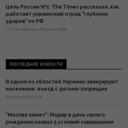
Цель России №1: The Times рассказал, как
работает украинский отряд "глубоких
ударов" по РФ
13:55 воскресенье, 09 августа 2026
Не "костыли", не "коляска" и не "носилки":
как правильно говорить на украинском
языке, – филолог
ПОСЛЕДНИЕ НОВОСТИ
12:44 воскресенье, 09 августа 2026
В одной из областей Украины эвакуируют
В Одесской области из-за атаки РФ
население: въезд с детьми запрещен
ограничено движение к пунктам пропуска
9 августа 2026, 17:28
с Молдовой, – ГПСУ
12:18 воскресенье, 09 августа 2026
"Москва ляжет": Мадяр в день своего
рождения назва л 5 условий завершения
"Мы выстоим, Москва ляжет": Мадяр назва л