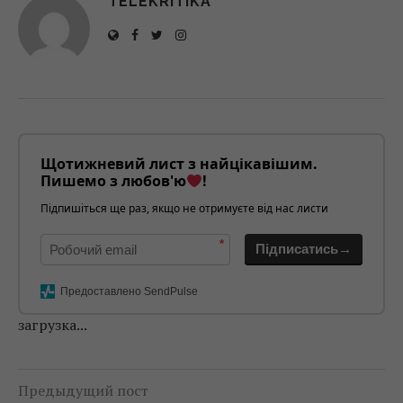
TELEKRITIKA
Щотижневий лист з найцікавішим.
Пишемо з любов'ю
!
Підпишіться ще раз, якщо не отримуєте від нас листи
*
Підписатись→
Предоставлено SendPulse
загрузка...
Предыдущий пост