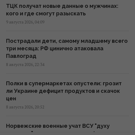
10:21 воскресенье, 09 августа 2026
ТЦК получат новые данные о мужчинах:
кого и где смогут разыскать
Россия нанесла массированный удар по
9 августа 2026, 04:09
Одессе: нет света и воды, много
пострадавших
Пострадали дети, самому младшему всего
10:12 воскресенье, 09 августа 2026
три месяца: РФ цинично атаковала
Павлоград
ВСУ взяли в плен Мохамеда Салаха: в сети
8 августа 2026, 22:34
распространяется интервью с тезкой
звездного футболиста
Полки в супермаркетах опустели: грозит
09:46 воскресенье, 09 августа 2026
ли Украине дефицит продуктов и скачок
цен
Оккупанты ударили по 10-этажке в
8 августа 2026, 20:52
Харькове: разрушены верхние этажи, есть
погибшие
Норвежские военные учат ВСУ "духу
09:30 воскресенье, 09 августа 2026
викингов": зачем это нужно на фронте