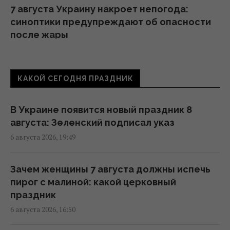
7 августа Украину накроет непогода:
синоптики предупреждают об опасности
после жары
13:46 четверг, 06 августа 2026
КАКОЙ СЕГОДНЯ ПРАЗДНИК
Синоптик назвала области, которые
первыми накроет непогода и
долгожданное похолодание
В Украине появится новый праздник 8
13:19 четверг, 06 августа 2026
августа: Зеленский подписал указ
6 августа 2026, 19:49
После аномальной жары в Украину
ворвутся грозы, шквалы и град, - синоптик
Зачем женщины 7 августа должны испечь
(карта)
пирог с малиной: какой церковный
09:31 четверг, 06 августа 2026
праздник
6 августа 2026, 16:50
Синоптик сообщила об окончании