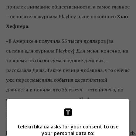
привлек внимание общественности, а самое главное
– основателя журнала Playboy ныне покойного
Хью
Хефнера
.
«В Америке я получила 55 тысяч долларов [за
съемки для журнала Playboy]. Для меня, конечно, на
то время это были сумасшедшие деньги», –
рассказала Даша. Также певица добавила, что сейчас
уже переосмыслила события десятилетней
давности и поняла, что 55 тысяч – «это ничего, по
сравнению с тем, как изменил Playboy мою жизнь и
какие испытания появились в моей жизни после
него».
telekritika.ua asks for your consent to use
http://images.telekritika.ua/e9b344c427c131cbd735763c
your personal data to: