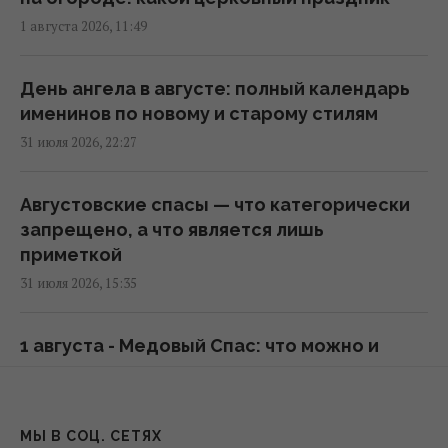
1 августа 2026, 11:49
Глобальное потепление может превысить
критический порог уже в ближайшие
месяцы, – ученый
День ангела в августе: полный календарь
20:52 среда, 05 августа 2026
именинов по новому и старому стилям
31 июля 2026, 22:27
Эль-Ниньо может привести к голоду в 45
странах: в ООН выпустили
Августовские спасы — что категорически
предупреждение
запрещено, а что является лишь
16:57 среда, 05 августа 2026
приметкой
31 июля 2026, 15:35
Остался еще один день тотальной сильной
жары, - синоптик Диденко
1 августа - Медовый Спас: что можно и
14:48 среда, 05 августа 2026
нельзя делать на праздник
31 июля 2026, 13:58
Таинственные молнии вспыхивают под
МЫ В СОЦ. СЕТЯХ