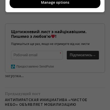
Manage options
Щотижневий лист з найцікавішим.
Пишемо з любов'ю
!
Підпишіться ще раз, якщо не отримуєте від нас листи
*
Підписатись→
Предоставлено SendPulse
загрузка...
Предыдущий пост
АНТИПИРАТСКАЯ ИНИЦИАТИВА «ЧИСТОЕ
НЕБО» ОБЪЯВЛЯЕТ МОБИЛИЗАЦИЮ