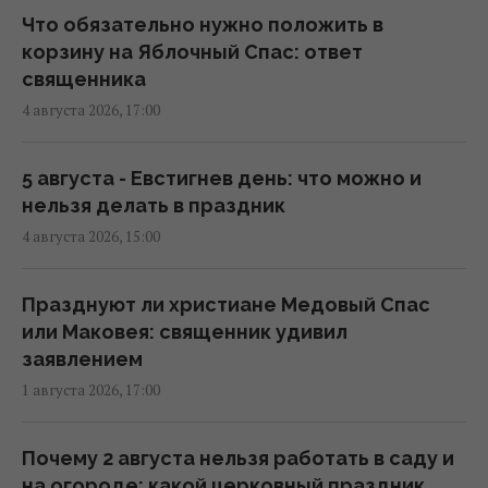
аномальной жары: где первыми
Что обязательно нужно положить в
почувствуют похолодание
корзину на Яблочный Спас: ответ
08:28 четверг, 06 августа 2026
священника
4 августа 2026, 17:00
6 августа жара в Киеве достигнет апогея:
разогреет аж до +39°
5 августа - Евстигнев день: что можно и
08:03 четверг, 06 августа 2026
нельзя делать в праздник
4 августа 2026, 15:00
Магнитные бури 6-8 августа: когда ждать
нового удара (график)
Празднуют ли христиане Медовый Спас
07:10 четверг, 06 августа 2026
или Маковея: священник удивил
заявлением
1 августа 2026, 17:00
6 августа пекло в Украине достигнет
максимума (карта)
06:30 четверг, 06 августа 2026
Почему 2 августа нельзя работать в саду и
на огороде: какой церковный праздник