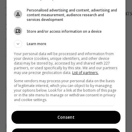
_
Personalised advertising and content, advertising and
5D408428.jpg,http://images.telekritika.ua/211d4fef36c4
content measurement, audience research and
services development
_ 5D408445.jpg
Также певица добавила, что, несмотря на то что
Store and/or access information on a device
«девочка, снимавшаяся для Playboy», – отчасти
Learn more
клеймо на всю жизнь, она рада, что именно ей
Your personal data will be processed and information from
выпала возможность познакомиться с создателем
your device (cookies, unique identifiers, and other device
мира Playboy.
data) may be stored by, accessed by and shared with 227
partners, or used specifically by this site. We and our partners
may use precise geolocation data.
List of partners.
Some vendors may process your personal data on the basis
of legitimate interest, which you can object to by managing
0
Поделиться:
Facebook
Twitter
your options below. Look for a link at the bottom of this page
or in the site menu to manage or withdraw consent in privacy
and cookie settings.
TELEKRITIKA
Consent