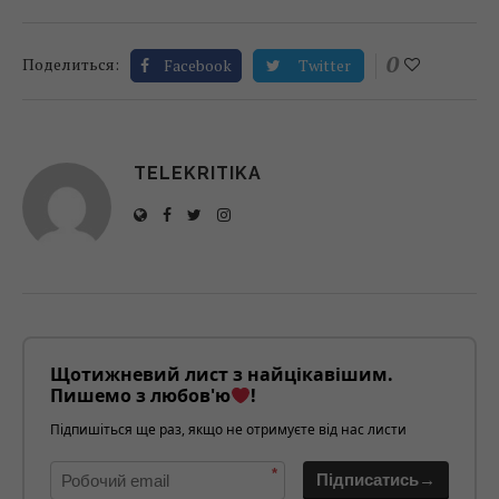
0
Поделиться:
Facebook
Twitter
TELEKRITIKA
Щотижневий лист з найцікавішим.
Пишемо з любов'ю
!
Підпишіться ще раз, якщо не отримуєте від нас листи
*
Підписатись→