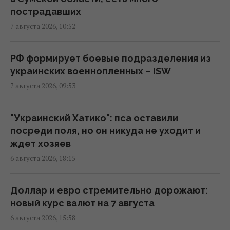
07:50 пятница, 07 августа 2026
пострадавших
7 августа 2026, 10:52
"Это просто сафари": жители Запорожья
рассказали Reuters об охоте российских
РФ формирует боевые подразделения из
дронов
украинских военнопленных – ISW
07:46 пятница, 07 августа 2026
7 августа 2026, 09:53
Июньский оптимизм украинцев улетучился,
"Украинский Хатико": пса оставили
перелома в войне нет, – немецкий эксперт
посреди поля, но он никуда не уходит и
05:25 пятница, 07 августа 2026
ждет хозяев
6 августа 2026, 18:15
В Генштабе ВСУ сообщили, на какую сумму
страны НАТО выделят Украине военную
Доллар и евро стремительно дорожают:
помощь
новый курс валют на 7 августа
02:52 пятница, 07 августа 2026
6 августа 2026, 15:58