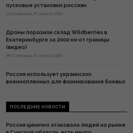
пусковые установки россиян
10:54 пятница, 07 августа 2026
Дроны поразили склад Wildberries в
Екатеринбурге за 2000 км от границы
(видео)
09:11 пятница, 07 августа 2026
Россия использует украинских
военнопленных для формирования боевых
подразделений, - ISW
08:24 пятница, 07 августа 2026
ПОСЛЕДНИЕ НОВОСТИ
Камера в подъезде и во дворе: когда
можно ставить без согласия соседей, а
Россия цинично атаковала людей на рынке
когда нельзя
в Сумской области, есть много