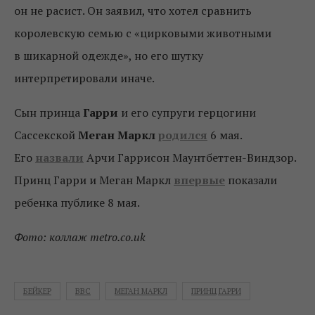
он не расист. Он заявил, что хотел сравнить
королевскую семью с «цирковыми животными
в шикарной одежде», но его шутку
интерпретировали иначе.
Сын принца
Гарри
и его супруги герцогини
Сассекской
Меган Маркл
родился
6 мая.
Его
назвали
Арчи Гаррисон Маунтбеттен-Виндзор.
Принц Гарри и Меган Маркл
впервые
показали
ребенка публике 8 мая.
Фото: коллаж metro.co.uk
БЕЙКЕР
ВВС
МЕГАН МАРКЛ
ПРИНЦ ГАРРИ