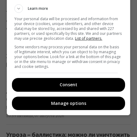
Learn more
Угроза для Украины: журналисты
Your personal data will be processed and information from
составили карту со 150 военными
your device (cookies, unique identifiers, and other device
объектами в Беларуси
data) may be stored by, accessed by and shared with 227
partners, or used specifically by this site. We and our partners
11:16 пятница, 07 августа 2026
may use precise geolocation data.
List of partners.
Some vendors may process your personal data on the basis
of legitimate interest, which you can object to by managing
Жирная цель: в Крыму уничтожен
your options below. Look for a link at the bottom of this page
or in the site menu to manage or withdraw consent in privacy
российский комплекс за $15 млн (видео)
and cookie settings.
11:00 пятница, 07 августа 2026
Consent
Адвокат поставил под сомнение
беспристрастность антикоррупционной
Manage options
вертикали в деле Галущенко
10:59 пятница, 07 августа 2026
Угроза – баллистика: можно ли уничтожить