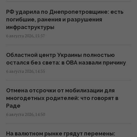
Корецкий объявил об увеличении
РФ ударила по Днепропетровщине: есть
заработной платы педагогов с 1 сентября
погибшие, ранения и разрушения
22:53 четверг, 06 августа 2026
инфраструктуры
6 августа 2026, 15:57
Такое оружие есть только у нескольких
стран: Зеленский о создании украинской
Областной центр Украины полностью
баллистики
остался без света: в ОВА назвали причину
22:00 четверг, 06 августа 2026
6 августа 2026, 14:55
Добраться на "ноль" становится
Отмена отсрочки от мобилизации для
практически невозможной задачей, –
многодетных родителей: что говорят в
Business Insider
Раде
20:18 четверг, 06 августа 2026
6 августа 2026, 14:50
В Польше заговорили о возможности
На валютном рынке грядут перемены: