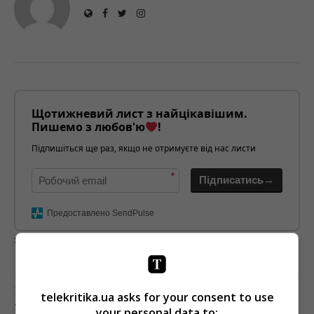
Щотижневий лист з найцікавішим.
Пишемо з любов'ю
!
Підпишіться ще раз, якщо не отримуєте від нас листи
*
Підписатись→
Предоставлено SendPulse
загрузка...
Предыдущий пост
telekritika.ua asks for your consent to use
ТЕЙЛОР СВИФТ УНИЗИЛИ В СУДЕ
your personal data to: