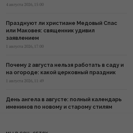
08:28 четверг, 06 августа 2026
4 августа 2026, 15:00
6 августа жара в Киеве достигнет апогея:
Празднуют ли христиане Медовый Спас
разогреет аж до +39°
или Маковея: священник удивил
08:03 четверг, 06 августа 2026
заявлением
1 августа 2026, 17:00
Магнитные бури 6-8 августа: когда ждать
нового удара (график)
Почему 2 августа нельзя работать в саду и
07:10 четверг, 06 августа 2026
на огороде: какой церковный праздник
1 августа 2026, 11:49
6 августа пекло в Украине достигнет
максимума (карта)
День ангела в августе: полный календарь
06:30 четверг, 06 августа 2026
именинов по новому и старому стилям
31 июля 2026, 22:27
Глобальное потепление может превысить
критический порог уже в ближайшие