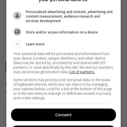
Следующий пост
Personalised advertising and content, advertising and
АКТРИСА ПРИЗВАЛА КОЛЛЕГ НЕ НАРЯЖАТЬСЯ
content measurement, audience research and
services development
НА БЕРЛИНАЛЕ
Store and/or access information on a device
Learn more
Your personal data will be processed and information from
your device (cookies, unique identifiers, and other device
data) may be stored by, accessed by and shared with 227
partners, or used specifically by this site. We and our partners
ПОГОДА НА ЗАВТРА
may use precise geolocation data.
List of partners.
Some vendors may process your personal data on the basis
После аномальной жары непогода охватит
of legitimate interest, which you can object to by managing
your options below. Look for a link at the bottom of this page
всю Украину: объявлен I уровень
or in the site menu to manage or withdraw consent in privacy
and cookie settings.
опасности
14:29 пятница, 07 августа 2026
Consent
После аномальной жары: какие сюрпризы