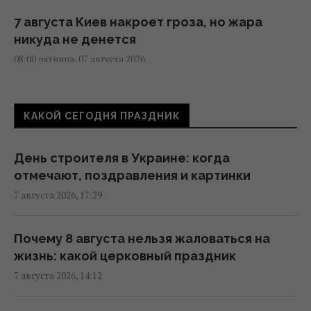
7 августа Киев накроет гроза, но жара
никуда не денется
08:00 пятница, 07 августа 2026
Магнитная буря приближается: штормить
КАКОЙ СЕГОДНЯ ПРАЗДНИК
будет минимум два дня (график)
07:10 пятница, 07 августа 2026
День строителя в Украине: когда
отмечают, поздравления и картинки
7 августа в Украину зайдут долгожданные
7 августа 2026, 17:29
дожди и прохлада: каким областям
повезет (карта)
06:30 пятница, 07 августа 2026
Почему 8 августа нельзя жаловаться на
жизнь: какой церковный праздник
7 августа 2026, 14:12
7 августа Украину накроет непогода:
синоптики предупреждают об опасности