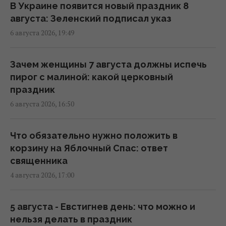
после жары
В Украине появится новый праздник 8
13:46 четверг, 06 августа 2026
августа: Зеленский подписал указ
6 августа 2026, 19:49
Синоптик назвала области, которые
первыми накроет непогода и
Зачем женщины 7 августа должны испечь
долгожданное похолодание
пирог с малиной: какой церковный
13:19 четверг, 06 августа 2026
праздник
6 августа 2026, 16:50
После аномальной жары в Украину
ворвутся грозы, шквалы и град, - синоптик
Что обязательно нужно положить в
(карта)
корзину на Яблочный Спас: ответ
09:31 четверг, 06 августа 2026
священника
4 августа 2026, 17:00
Синоптик сообщила об окончании
аномальной жары: где первыми
5 августа - Евстигнев день: что можно и
почувствуют похолодание
нельзя делать в праздник