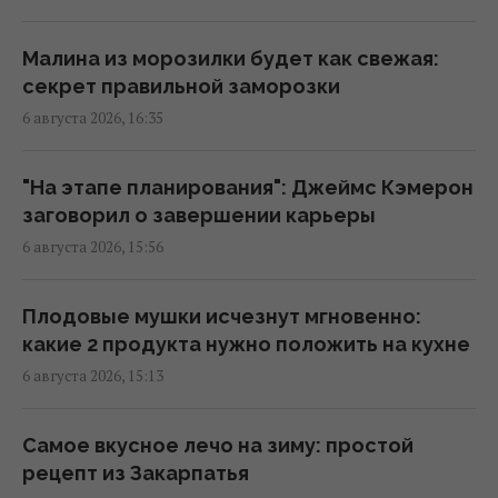
кому нельзя много работать в этот день
17:10 четверг, 06 августа 2026
Малина из морозилки будет как свежая:
секрет правильной заморозки
6 августа 2026, 16:35
Укрепляет кости и нервную систему:
диетологи назвали продукт №1 по
содержанию кальция
"На этапе планирования": Джеймс Кэмерон
16:54 четверг, 06 августа 2026
заговорил о завершении карьеры
6 августа 2026, 15:56
В Италии из-за жары
достопримечательности будут работать
Плодовые мушки исчезнут мгновенно:
дольше: какой новый график работы
какие 2 продукта нужно положить на кухне
16:50 четверг, 06 августа 2026
6 августа 2026, 15:13
Этот фильм 2010 года признали
Самое вкусное лечо на зиму: простой
величайшим психологическим боевиком в
рецепт из Закарпатья
истории кино