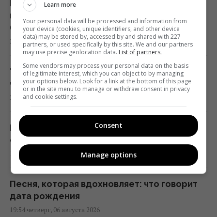
Китай окружил пустыню деревьями: спустя
Learn more
несколько лет она начала поглощать
Your personal data will be processed and information from
больше CO₂
your device (cookies, unique identifiers, and other device
data) may be stored by, accessed by and shared with 227
20:52 четверг, 06 августа 2026
partners, or used specifically by this site. We and our partners
may use precise geolocation data.
List of partners.
Some vendors may process your personal data on the basis
"Древний" римский театр, популярный
of legitimate interest, which you can object to by managing
your options below. Look for a link at the bottom of this page
чреди туристов, оказался подделкой
or in the site menu to manage or withdraw consent in privacy
and cookie settings.
20:49 четверг, 06 августа 2026
Consent
Никитюк с годовалым сыном укатила на
отдых в горы и нарвалась на хейт
19:57 четверг, 06 августа 2026
Manage options
Песня, которая вдохновляет: что говорит
дата рождения
19:54 четверг, 06 августа 2026