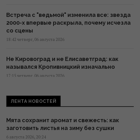
Встреча с "ведьмой" изменила все: звезда
2000-х впервые раскрыла, почему исчезла
со сцены
18:42 четверг, 06 августа 2026
Не Кировоград и не Елисаветград: как
назывался Кропивницкий изначально
17:15 четверг, 06 августа 2026
В Италии из-за жары популярные
ЛЕНТА НОВОСТЕЙ
достопримечательности будут работать
дольше: новый график
17:13 четверг, 06 августа 2026
Мята сохранит аромат и свежесть: как
заготовить листья на зиму без сушки
6 августа 2026, 20:24
7 августа: церковный праздник сегодня,