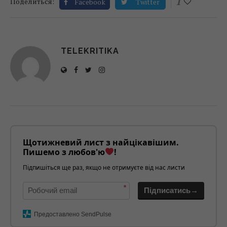
1
Поделиться:
Facebook
Twitter
TELEKRITIKA
Щотижневий лист з найцікавішим.
Пишемо з любов'ю
!
Підпишіться ще раз, якщо не отримуєте від нас листи
*
Підписатись→
Предоставлено SendPulse