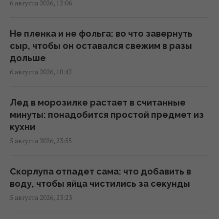
6 августа 2026, 12:06
16:32 четверг, 06 августа 2026
Не пленка и не фольга: во что завернуть
Названо время в планке, которое говорит
сыр, чтобы он оставался свежим в разы
об отличной форме после 55 лет
дольше
16:00 четверг, 06 августа 2026
6 августа 2026, 10:42
Беременную Витвицкую заподозрили в
Лед в морозилке растает в считанные
тайном ЭКО и суррогатном материнстве -
минуты: понадобится простой предмет из
она ответила
кухни
15:56 четверг, 06 августа 2026
5 августа 2026, 23:55
Почему мы часто просыпаемся именно в 3
Скорлупа отпадет сама: что добавить в
часа ночи: объяснение ученых
воду, чтобы яйца чистились за секунды
15:30 четверг, 06 августа 2026
5 августа 2026, 23:23