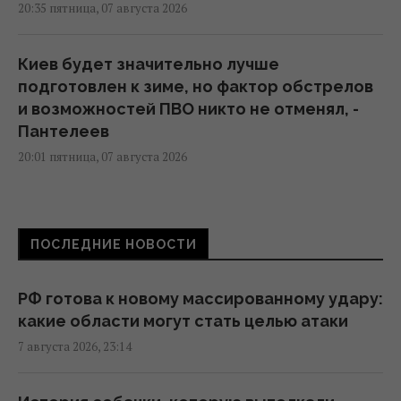
20:35 пятница, 07 августа 2026
Киев будет значительно лучше
подготовлен к зиме, но фактор обстрелов
и возможностей ПВО никто не отменял, -
Пантелеев
20:01 пятница, 07 августа 2026
Зеленский прибыл в Сербию: подробности
первого официального визита
ПОСЛЕДНИЕ НОВОСТИ
19:52 пятница, 07 августа 2026
РФ готова к новому массированному удару:
Дипломатическое контрнаступление
какие области могут стать целью атаки
Украины на Вашингтон захлебнулось, – The
7 августа 2026, 23:14
Atlantic
19:23 пятница, 07 августа 2026