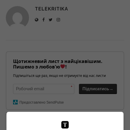
TELEKRITIKA
Щотижневий лист з найцікавішим.
Пишемо з любов'ю
!
Підпишіться ще раз, якщо не отримуєте від нас листи
*
Підписатись→
Предоставлено SendPulse
загрузка...