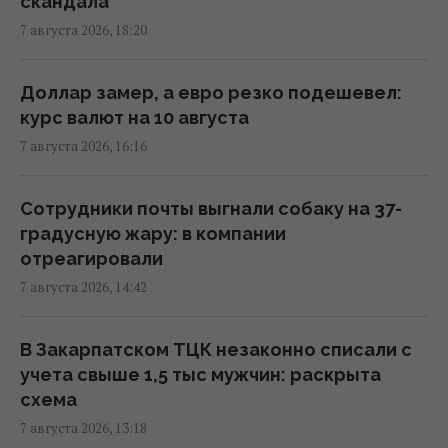
скандала
провел "морской парад" в Ялте
7 августа 2026, 18:20
16:31 пятница, 07 августа 2026
Доллар замер, а евро резко подешевел:
"Будет волна банкротства": разгром
курс валют на 10 августа
складов Wildberries больно бьет по РФ, -
7 августа 2026, 16:16
Die Welt
16:22 пятница, 07 августа 2026
Сотрудники почты выгнали собаку на 37-
градусную жару: в компании
В уголовном деле рынка "Столичный"
отреагировали
материалами стали сообщения о
7 августа 2026, 14:42
поддержке ВСУ, - СМИ
16:06 пятница, 07 августа 2026
В Закарпатском ТЦК незаконно списали с
учета свыше 1,5 тыс мужчин: раскрыта
В июне – 30 бомб, в июле – более 50: в ОВА
схема
заявили об усилении авиаударов по Сумам
7 августа 2026, 13:18
16:04 пятница, 07 августа 2026