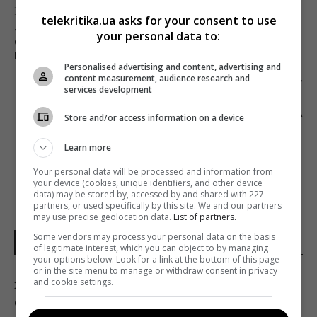
Предыдущий пост
telekritika.ua asks for your consent to use
«МОЇ ДУМКИ ТИХІ»: ПРОДЮСЕР ДМИТРИЙ
your personal data to:
СУХАНОВ О ФИЛЬМЕ, НЕСТАБИЛЬНОМ
ГОСКИНО И УКРАИНСКОЙ МОЛОДОЙ ВОЛНЕ
Personalised advertising and content, advertising and
content measurement, audience research and
Следующий пост
services development
ИЗВЕСТНЫ ИМЯ ТРЕТЬЕГО СУДЬИ И СПИСОК
ПОЛУФИНАЛИСТОВ НАЦОТБОРА
Store and/or access information on a device
«ЕВРОВИДЕНИЯ-2020»
Learn more
Your personal data will be processed and information from
your device (cookies, unique identifiers, and other device
data) may be stored by, accessed by and shared with 227
partners, or used specifically by this site. We and our partners
may use precise geolocation data.
List of partners.
Some vendors may process your personal data on the basis
НОВОСТИ УКРАИНЫ
of legitimate interest, which you can object to by managing
your options below. Look for a link at the bottom of this page
or in the site menu to manage or withdraw consent in privacy
and cookie settings.
Зеленский отреагировал на принятие
Сенатом США законопроекта о санкциях