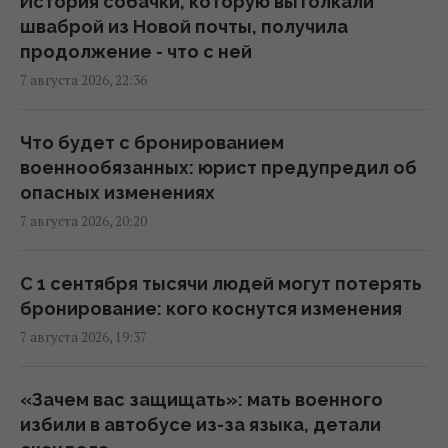
История собачки, которую вытолкали
шваброй из Новой почты, получила
База ФСБ, корабли и ЗРК "Бук": Мадяр
продолжение - что с ней
раскрыл результаты ударов по
7 августа 2026, 22:36
российским целям (видео)
18:33 пятница, 07 августа 2026
Что будет с бронированием
военнообязанных: юрист предупредил об
Зеленский впервые поедет с официальным
опасных изменениях
визитом в Сербию: названа дата
7 августа 2026, 20:20
17:18 пятница, 07 августа 2026
С 1 сентября тысячи людей могут потерять
Россия ударила по футбольному стадиону
бронирование: кого коснутся изменения
"Черноморец" в Одессе, есть раненые
7 августа 2026, 19:37
(фото, видео)
16:37 пятница, 07 августа 2026
«Зачем вас защищать»: мать военного
избили в автобусе из-за языка, детали
Дроны уже полдня атакуют Крым: ГУР