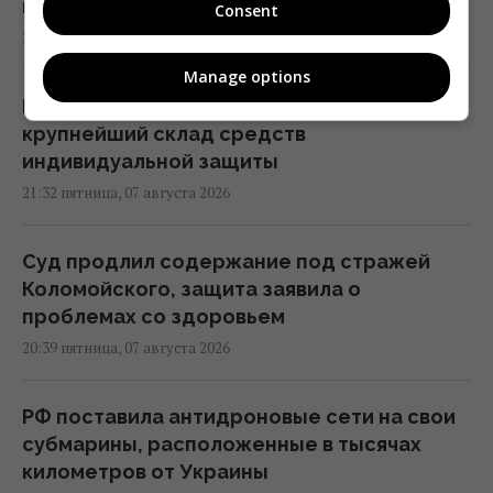
против РФ
Consent
23:53 пятница, 07 августа 2026
Manage options
В результате атаки РФ был уничтожен
крупнейший склад средств
индивидуальной защиты
21:32 пятница, 07 августа 2026
Суд продлил содержание под стражей
Коломойского, защита заявила о
проблемах со здоровьем
20:39 пятница, 07 августа 2026
РФ поставила антидроновые сети на свои
субмарины, расположенные в тысячах
километров от Украины