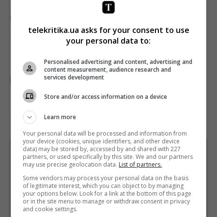
0
Поделиться:
Facebook
Twitter
telekritika.ua asks for your consent to use
your personal data to:
Personalised advertising and content, advertising and
TELEKRITIKA
content measurement, audience research and
services development
Store and/or access information on a device
Learn more
Your personal data will be processed and information from
your device (cookies, unique identifiers, and other device
data) may be stored by, accessed by and shared with 227
Щотижневий лист з найцікавішим.
partners, or used specifically by this site. We and our partners
Пишемо з любов'ю
!
may use precise geolocation data.
List of partners.
Підпишіться ще раз, якщо не отримуєте від нас листи
Some vendors may process your personal data on the basis
of legitimate interest, which you can object to by managing
your options below. Look for a link at the bottom of this page
*
Підписатись→
or in the site menu to manage or withdraw consent in privacy
and cookie settings.