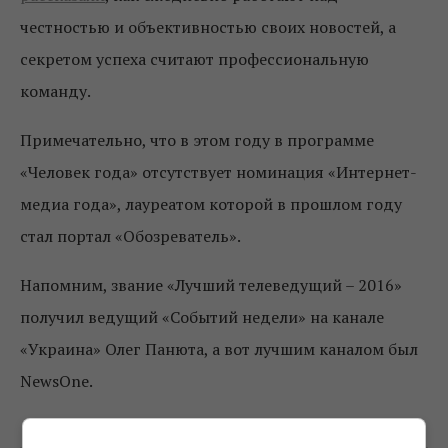
честностью и объективностью своих новостей, а
секретом успеха считают профессиональную
команду.
Примечательно, что в этом году в программе
«Человек года» отсутствует номинация «Интернет-
медиа года», лауреатом которой в прошлом году
стал портал «Обозреватель».
Напомним, звание «Лучший телеведущий – 2016»
получил ведущий «Событий недели» на канале
«Украина» Олег Панюта, а вот лучшим каналом был
NewsOne.