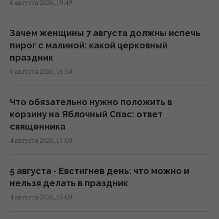
6 августа 2026, 19:49
Синоптик назвала области, которые
первыми накроет непогода и
долгожданное похолодание
Зачем женщины 7 августа должны испечь
13:19 четверг, 06 августа 2026
пирог с малиной: какой церковный
праздник
6 августа 2026, 16:50
После аномальной жары в Украину
ворвутся грозы, шквалы и град, - синоптик
(карта)
Что обязательно нужно положить в
09:31 четверг, 06 августа 2026
корзину на Яблочный Спас: ответ
священника
4 августа 2026, 17:00
Синоптик сообщила об окончании
аномальной жары: где первыми
почувствуют похолодание
5 августа - Евстигнев день: что можно и
08:28 четверг, 06 августа 2026
нельзя делать в праздник
4 августа 2026, 15:00
6 августа жара в Киеве достигнет апогея: