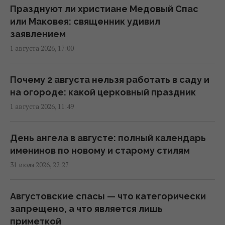
разогреет аж до +39°
Празднуют ли христиане Медовый Спас
08:03 четверг, 06 августа 2026
или Маковея: священник удивил
заявлением
1 августа 2026, 17:00
Магнитные бури 6-8 августа: когда ждать
нового удара (график)
07:10 четверг, 06 августа 2026
Почему 2 августа нельзя работать в саду и
на огороде: какой церковный праздник
1 августа 2026, 11:49
6 августа пекло в Украине достигнет
максимума (карта)
06:30 четверг, 06 августа 2026
День ангела в августе: полный календарь
именинов по новому и старому стилям
31 июля 2026, 22:27
Глобальное потепление может превысить
критический порог уже в ближайшие
месяцы, – ученый
Августовские спасы — что категорически
20:52 среда, 05 августа 2026
запрещено, а что является лишь
приметкой