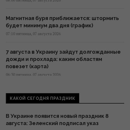
Магнитная буря приближается: штормить
будет минимум два дня (график)
07:10 пятница, 07 августа 2026
7 августа в Украину зайдут долгожданные
дожди и прохлада: каким областям
повезет (карта)
06:30 пятница, 07 августа 2026
7 августа Украину накроет непогода:
КАКОЙ СЕГОДНЯ ПРАЗДНИК
синоптики предупреждают об опасности
после жары
13:46 четверг, 06 августа 2026
В Украине появится новый праздник 8
августа: Зеленский подписал указ