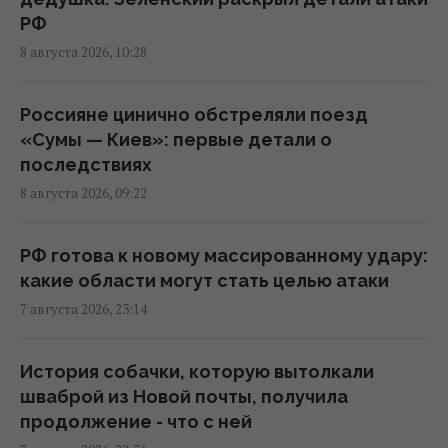
РФ
8 августа 2026, 10:28
В результате атаки РФ был уничтожен
крупнейший склад средств
индивидуальной защиты
Россияне цинично обстреляли поезд
21:32 пятница, 07 августа 2026
«Сумы — Киев»: первые детали о
последствиях
8 августа 2026, 09:22
Суд продлил содержание под стражей
Коломойского, защита заявила о
проблемах со здоровьем
РФ готова к новому массированному удару:
20:39 пятница, 07 августа 2026
какие области могут стать целью атаки
7 августа 2026, 23:14
РФ поставила антидроновые сети на свои
субмарины, расположенные в тысячах
История собачки, которую вытолкали
километров от Украины
шваброй из Новой почты, получила
20:35 пятница, 07 августа 2026
продолжение - что с ней