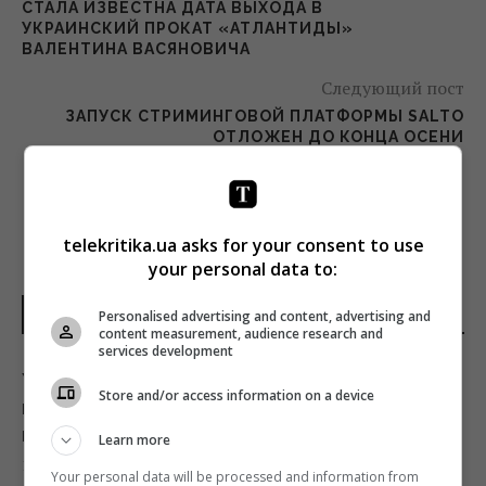
СТАЛА ИЗВЕСТНА ДАТА ВЫХОДА В
УКРАИНСКИЙ ПРОКАТ «АТЛАНТИДЫ»
ВАЛЕНТИНА ВАСЯНОВИЧА
Следующий пост
ЗАПУСК СТРИМИНГОВОЙ ПЛАТФОРМЫ SALTO
ОТЛОЖЕН ДО КОНЦА ОСЕНИ
telekritika.ua asks for your consent to use
your personal data to:
НОВОСТИ УКРАИНЫ
Personalised advertising and content, advertising and
content measurement, audience research and
services development
Украина согласилась не нападать на
Store and/or access information on a device
нероссийские танкеры с нефтью в Черном
море, - Bloomberg
Learn more
11:24 суббота, 08 августа 2026
Your personal data will be processed and information from