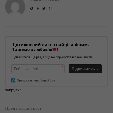
Щотижневий лист з найцікавішим.
Пишемо з любов'ю
!
Підпишіться ще раз, якщо не отримуєте від нас листи
*
Підписатись→
Предоставлено SendPulse
загрузка...
Предыдущий пост