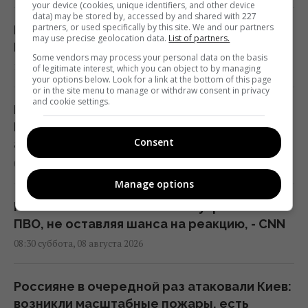
your device (cookies, unique identifiers, and other device
data) may be stored by, accessed by and shared with 227
partners, or used specifically by this site. We and our partners
В России загорелись сразу два крупных
may use precise geolocation data.
List of partners.
НПЗ после атаки украинских дронов
Some vendors may process your personal data on the basis
10:55 суббота, 08 августа 2026
of legitimate interest, which you can object to by managing
your options below. Look for a link at the bottom of this page
or in the site menu to manage or withdraw consent in privacy
and cookie settings.
Ни одну баллистическую ракету не сбили:
Воздушные силы раскрыли детали ночной
Consent
атаки россиян
09:26 суббота, 08 августа 2026
Manage options
Россия нашла слабое место украинской
ПВО, не оставляя шанса на реакцию, - CNN
08:30 суббота, 08 августа 2026
Россияне в очередной раз атаковали Киев:
возникли масштабные пожары, есть