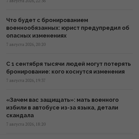
7 августа 2026, 22:36
Киев будет значительно лучше
подготовлен к зиме, но фактор обстрелов
Что будет с бронированием
и возможностей ПВО никто не отменял, -
военнообязанных: юрист предупредил об
Пантелеев
опасных изменениях
20:01 пятница, 07 августа 2026
7 августа 2026, 20:20
Зеленский прибыл в Сербию: подробности
С 1 сентября тысячи людей могут потерять
первого официального визита
бронирование: кого коснутся изменения
19:52 пятница, 07 августа 2026
7 августа 2026, 19:37
Дипломатическое контрнаступление
«Зачем вас защищать»: мать военного
Украины на Вашингтон захлебнулось, – The
избили в автобусе из-за языка, детали
Atlantic
скандала
19:23 пятница, 07 августа 2026
7 августа 2026, 18:20