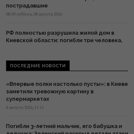
пострадавшие
08:09 суббота, 08 августа 2026
РФ полностью разрушила жилой дом в
Киевской области: погибли три человека,
среди них ребенок
07:36 суббота, 08 августа 2026
ПОСЛЕДНИЕ НОВОСТИ
В июле Украина сбила 87% ударных дронов
и лишь 15% баллистических ракет, – отчет
«Впервые полки настолько пусты»: в Киеве
05:31 суббота, 08 августа 2026
заметили тревожную картину в
супермаркетах
8 августа 2026, 11:11
Зеленский отреагировал на принятие
Сенатом США законопроекта о санкциях
против РФ
Погибли 3-летний мальчик, его бабушка и
23:53 пятница, 07 августа 2026
дедушка: Зеленский раскрыл детали атаки