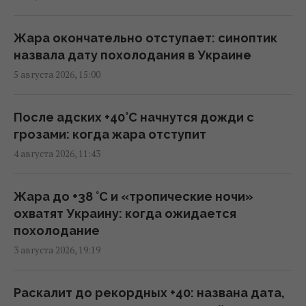
00:22 пятница, 07 августа 2026
Жара окончательно отступает: синоптик
Атака дронов на Москву: аналитики
назвала дату похолодания в Украине
оценили эффективность работы
5 августа 2026, 15:00
российской ПВО
23:39 четверг, 06 августа 2026
После адских +40°C начнутся дожди с
грозами: когда жара отступит
Украина ставит Путина на предвыборные
4 августа 2026, 11:43
часы, - Newsweek
23:07 четверг, 06 августа 2026
Жара до +38 °С и «тропические ночи»
охватят Украину: когда ожидается
Запад проигнорировал просьбу Киева о
похолодание
срочных поставках зенитных ракет, – NYT
3 августа 2026, 19:19
18:56 четверг, 06 августа 2026
Раскалит до рекордных +40: названа дата,