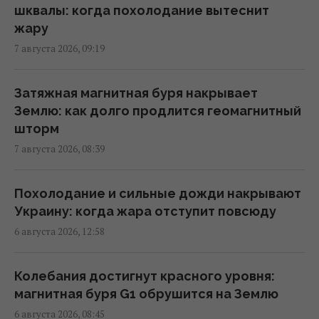
в FP раскрыли последствия
шквалы: когда похолодание вытеснит
04:37 пятница, 07 августа 2026
жару
7 августа 2026, 09:19
США ввели новые санкции против Кубы за
сотрудничество с Китаем и РФ, –
Затяжная магнитная буря накрывает
Bloomberg
Землю: как долго продлится геомагнитный
02:05 пятница, 07 августа 2026
шторм
7 августа 2026, 08:39
"Достаточно, чтобы выжить, а не
победить": бывшая сотрудница НАТО о
Похолодание и сильные дожди накрывают
поставках ракет Украине
Украину: когда жара отступит повсюду
01:19 пятница, 07 августа 2026
6 августа 2026, 12:58
"Они нужны нам самим": Трамп
Колебания достигнут красного уровня:
отреагировал на просьбу Зеленского
магнитная буря G1 обрушится на Землю
предоставить ракеты для системы Patriot
6 августа 2026, 08:45