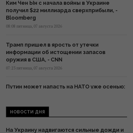
Ким Чен Ын с начала войны в Украине
получил $22 миллиарда сверхприбыли, -
Bloomberg
08:08 пятница, 07 августа 2026
Трамп пришел в ярость от утечки
информации об истощении запасов
оружия в США, - CNN
07:23 пятница, 07 августа 2026
Путин может напасть на НАТО уже осенью:
разведка США опубликовала новый
прогноз, - WSJ
06:46 пятница, 07 августа 2026
НОВОСТИ ДНЯ
Удары России по кораблям в Черном море:
На Украину надвигаются сильные дожди и