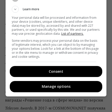
наслаждаться качеством.
Это мировая практика
».
Learn more
В COSMONOVA|NET комментируют сотрудничество
Your personal data will be processed and information from
your device (cookies, unique identifiers, and other device
с
KIVI так
: «Мы давно создаем умные продукты
data) may be stored by, accessed by and shared with 227
partners, or used specifically by this site. We and our partners
для телевизионного рынка, стратегически работаем
may use precise geolocation data.
List of partners.
на опережение. Следим за трендами, не пропускаем
Some vendors may process your personal data on the basis
of legitimate interest, which you can object to by managing
значительных отраслевых событий в лице
your options below. Look for a link at the bottom of this page
or in the site menu to manage or withdraw consent in privacy
участников, партнеров, спикеров», – отметил
and cookie settings.
технический директор компании-разработчика
Consent
Тарас Козачук
.
В 2019-м
разработка ОТТ-платформы для KIVI
Manage options
COSMONOVA|NET стала лауреатом престижной
награды «Решение года в сфере медиа» по версии
Telecom Awards
. В 2017-м COSMONOVA|NET получила