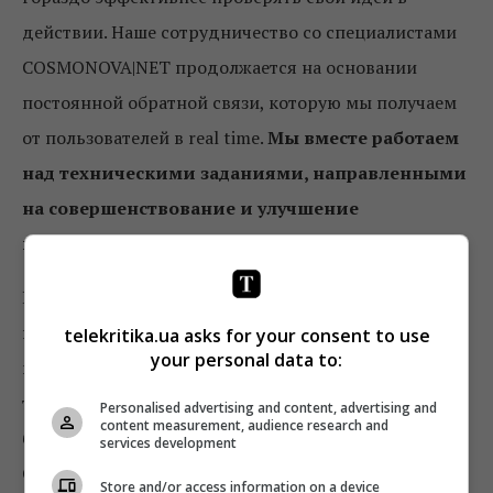
действии. Наше сотрудничество со специалистами
COSMONOVA|NET продолжается на основании
постоянной обратной связи, которую мы получаем
от пользователей в real time.
Мы вместе работаем
над техническими заданиями, направленными
на совершенствование и улучшение
приложения KIVI TV.
Касательно видения, то рынок Pау TV –
перспективное направление отрасли. Качественный
telekritika.ua asks for your consent to use
your personal data to:
контент, который удовлетворит непростые
требования пользователя, не может быть
Personalised advertising and content, advertising and
content measurement, audience research and
бесплатным или постоянно субсидироваться.
services development
Сервис будет платным, и это не будет мешать
Store and/or access information on a device