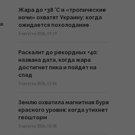
отправляют в ВСУ
Жара до +38 °С и «тропические
добровольцев, чтобы
ночи» охватят Украину: когда
научиться войне дронов, - FT
еш
ожидается похолодание
12:00 четверг, 06 августа 2026
3 августа 2026, 19:19
Военное сотрудничество
Раскалит до рекордных +40:
вышло на новый уровень: РФ
названа дата, когда жара
помогает Ирану определять
достигнет пика и пойдет на
цели для ударов
спад
11:44 четверг, 06 августа 2026
3 августа 2026, 12:56
Трамп заявил об "огромных
Землю охватила магнитная буря
запасах" средств ПВО в США
красного уровня: когда утихнет
11:43 четверг, 06 августа 2026
геошторм
3 августа 2026, 10:38
Число вылетов авиации НАТО