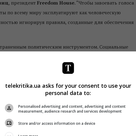
виц
, президент
Freedom House
. “Чтобы завоевать голоса
ты по всему миру эксплуатируют как человеческую
лностью игнорируя правила, созданные для обеспечения
страненным политическим инструментом. Социальные
ровались в как минимум
20 странах
, а в
17 странах
была
х сетей. Часто это происходило в преддверии выборов
рядков.
telekritika.ua asks for your consent to use your
ивлекать фейковые аккаунты и ботов для манипуляции
personal data to:
В 38 странах из 65
, исследованных в данном отчете,
Personalised advertising and content, advertising and content
айного формирования мнений онлайн и преследования
measurement, audience research and services development
Store and/or access information on a device
ледили за поведением граждан в интернете для