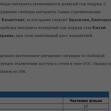
ободы интернета увеличивается девятый год подряд. С
удшение свободы интернета. Самые стремительные
 Казахстане
, за которыми следуют
Бразилия, Банглад
свободы интернета четвертый год подряд стал
Китай
.
странах
, при этом наибольший рост показателей
ировано
постепенное улучшение
ситуации
со свободой
случаев
отключения
доступа к сетям
в
зоне
ООС. Однако в
аллов из 100.