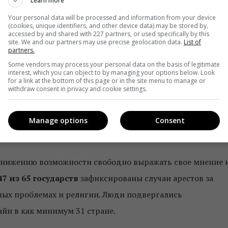
Learn more
ных угроз. По результатам исследования, в 40 странах 
Your personal data will be processed and information from your device
(cookies, unique identifiers, and other device data) may be stored by,
оринга социальных сетей. Такие системы массового
accessed by and shared with 227 partners, or used specifically by this
site. We and our partners may use precise geolocation data.
List of
шения между пользователями, истолковывать их посты и
partners.
Some vendors may process your personal data on the basis of legitimate
interest, which you can object to by managing your options below. Look
for a link at the bottom of this page or in the site menu to manage or
спользованием больших данных имелись только у самых
withdraw consent in privacy and cookie settings.
 сегодня они становятся широкодоступными во всем
, глава отдела исследований в области технологий и
Manage options
Consent
 снижению возможности свободно выражать свое мнение 
47 из 65 государств
зафиксированы случаи арестов за
ных проблемах и религии. Люди подвергались
айн в как минимум 31 стране.