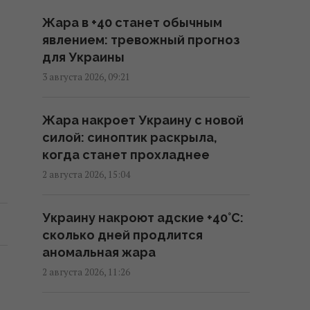
из-за угрозы России возросло
Жара в +40 станет обычным
на 250%
явлением: тревожный прогноз
10:47 четверг, 06 августа 2026
для Украины
3 августа 2026, 09:21
Вместо расширения ЕС: экс-
депутат парламента Британии
Жара накроет Украину с новой
предложил создать новый
силой: синоптик раскрыла,
союз
когда станет прохладнее
09:29 четверг, 06 августа 2026
2 августа 2026, 15:04
Трамп "наехал" на Хегсета из-
Украину накроют адские +40°C:
за острой нехватки ракет для
сколько дней продлится
ПВО, – WP
аномальная жара
08:58 четверг, 06 августа 2026
2 августа 2026, 11:26
Разведка США помогла Украине