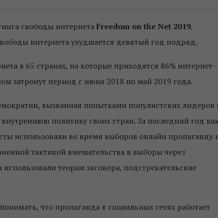
тинга свободы интернета
Freedom on the Net 2019
,
 свободы интернета ухудшается девятый год подряд.
рнета в 65 странах, на которые приходятся 86% интернет-
ном затронут период с июня 2018 по май 2019 года.
 демократии, вызванная попытками популистских лидеров 
 внутреннюю политику своих стран. За последний год ка
сты использовали во время выборов онлайн пропаганду 
аненной тактикой вмешательства в выборы через
а использовали теории заговора, подстрекательские
понимать, что пропаганда в социальных сетях работает