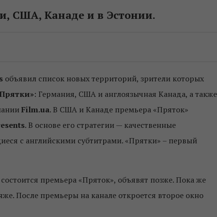
и, США, Канаде и в Эстонии.
s
объявил список новых территорий, зрители которых
Прятки»
: Германия, США и англоязычная Канада, а также
мпании
Film.
ua
. В США и Канаде премьера «Пряток»
resents
. В основе его стратегии — качественные
еся с английскими субтитрами. «Прятки» – первый
 состоится премьера «Пряток», объявят позже. Пока же
яже. После премьеры на канале откроется второе окно