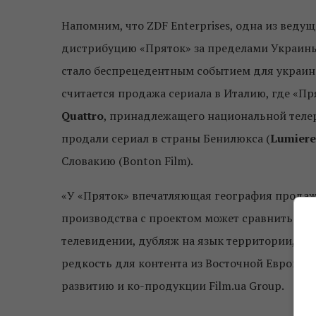
Напомним, что ZDF Enterprises, одна из вед
дистрибуцию «Пряток» за пределами Украины,
стало беспрецедентным событием для украин
считается продажа сериала в Италию, где «П
Quattro
, принадлежащего национальной тел
продали сериал в страны Бенилюкса (
Lumiere
Словакию (Bonton Film).
«У «Пряток» впечатляющая география продаж у
производства с проектом может сравниться т
телевидении, дубляж на язык территории, пр
редкость для контента из Восточной Европы в
развитию и ко-продукции Film.ua Group.