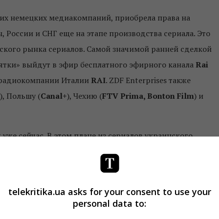
ущих немецких медиакомпаний, приобрела права на
 России и СНГ еще на этапе производства сериала. Это
ского рынка сериалов. Самой значимой ранней сделкой
рятки» выйдут в эфир бесплатного эфирного канала
Rai
ерадиокомпании Италии
RAI
. ZDF Enterprises также
), Польшу (
Canal+
), Чехию (
FTV Prima, Bonton Film
) и
же сейчас. В этом плане из сериалов украинского
олько «Нюхач». А специфика продаж (эфир на бесплатно
одажи в Италию, Германию и США) — это огромная
 целом», – отмечает
Катерина Вишневская
, директор п
telekritika.ua asks for your consent to use your
personal data to: