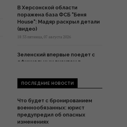
В Херсонской области
поражена база ФСБ "Беня
House": Мадяр раскрыл детали
(видео)
18:33 пятница, 07 августа 2026
Зеленский впервые поедет с
официальным визитом в
Сербию: названа дата
17:18 пятница, 07 августа 2026
ПОСЛЕДНИЕ НОВОСТИ
Россия ударила по
Что будет с бронированием
футбольному стадиону
военнообязанных: юрист
"Черноморец" в Одессе (фото,
предупредил об опасных
видео)
изменениях
16:37 пятница, 07 августа 2026