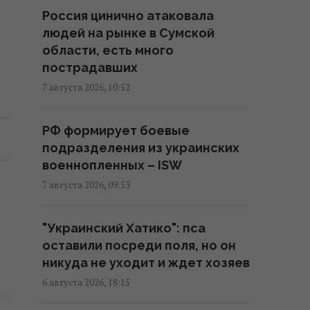
Россия цинично атаковала
людей на рынке в Сумской
РФ наращивает выпуск
области, есть много
"Искандеров": эксперт
пострадавших
объяснил, почему Украине
тяжело с этим бороться
7 августа 2026, 10:52
13:04 пятница, 07 августа 2026
РФ формирует боевые
подразделения из украинских
Союзники подвели Украину и
военнопленных – ISW
оставили только один
сценарий в войне, - колумнист
7 августа 2026, 09:53
Bloomberg
12:31 пятница, 07 августа 2026
"Украинский Хатико": пса
оставили посреди поля, но он
никуда не уходит и ждет хозяев
В Коблево во время купания в
море от взрыва погиб мужчина,
6 августа 2026, 18:15
есть раненые