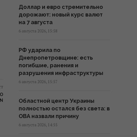
12:04 пятница, 07 августа 2026
Доллар и евро стремительно
дорожают: новый курс валют
на 7 августа
Угроза для Украины:
журналисты составили карту
6 августа 2026, 15:58
со 150 военными объектами в
Беларуси
РФ ударила по
11:16 пятница, 07 августа 2026
Днепропетровщине: есть
погибшие, ранения и
разрушения инфраструктуры
Жирная цель: в Крыму
уничтожен российский
6 августа 2026, 15:57
ст
комплекс за $15 млн (видео)
ГО
11:00 пятница, 07 августа 2026
Областной центр Украины
ON
полностью остался без света: в
ОВА назвали причину
Адвокат поставил под
сомнение беспристрастность
6 августа 2026, 14:55
антикоррупционной вертикали