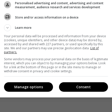
ля 2019 года, а украинская премьера состоялась в
Personalised advertising and content, advertising and content
measurement, audience research and services development
пен для зрителей из Украины на официальном
YouTube-
Store and/or access information on a device
Learn more
«Крепостная» продали в Испанию
. Премьера состоится
Your personal data will be processed and information from your device
(cookies, unique identifiers, and other device data) may be stored by,
accessed by and shared with 227 partners, or used specifically by this
site. We and our partners may use precise geolocation data.
List of
partners.
Some vendors may process your personal data on the basis of legitimate
interest, which you can object to by managing your options below. Look
Прятки»
for a link at the bottom of this page or in the site menu to manage or
withdraw consent in privacy and cookie settings.
мертью
Manage options
Consent
 1»
смеши комика» и Шевченковская премия