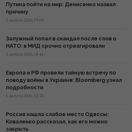
17:52 четверг, 06 августа 2026
Путина пойти на мир: Денисенко назвал
причину
5 августа 2026, 19:10
Экспорт до 15% не сорвет накопление газа
на зиму, - аналитик
17:14 четверг, 06 августа 2026
Залужный попал в скандал после слов о
НАТО: в МИД срочно отреагировали
5 августа 2026, 18:44
Несмотря на жару, Украина экспортирует
электроэнергию: грозят ли нам
отключения
Европа и РФ провели тайную встречу по
17:07 четверг, 06 августа 2026
поводу войны в Украине: Bloomberg узнал
подробности
5 августа 2026, 12:36
Нацбанк ослабил гривню: официальный
курс валют на пятницу
16:00 четверг, 06 августа 2026
Россия нашла слабое место Одессы:
Коваленко рассказал, как его можно
закрыть