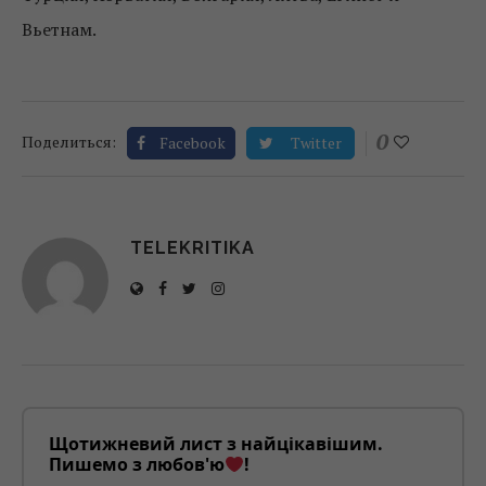
Вьетнам.
0
Поделиться:
Facebook
Twitter
TELEKRITIKA
Щотижневий лист з найцікавішим.
Пишемо з любов'ю
!