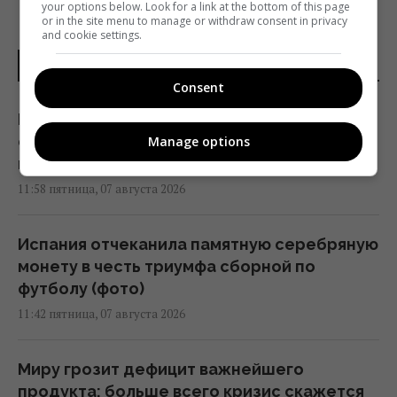
your options below. Look for a link at the bottom of this page
or in the site menu to manage or withdraw consent in privacy
and cookie settings.
ПОСЛЕДНИЕ НОВОСТИ
Consent
Психологические ловушки и уловки
супермаркетов: как нас заставляют
Manage options
платить больше
11:58 пятница, 07 августа 2026
Испания отчеканила памятную серебряную
монету в честь триумфа сборной по
футболу (фото)
11:42 пятница, 07 августа 2026
Миру грозит дефицит важнейшего
продукта: больше всего кризис скажется