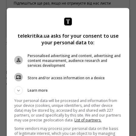
Підпишіться ще раз, якщо не отримуєте від нас листи
*
Підписатись→
Предоставлено SendPulse
telekritika.ua asks for your consent to use
your personal data to:
загрузка...
Personalised advertising and content, advertising and
content measurement, audience research and
Предыдущий пост
services development
НЕ ТОЛЬКО «МИР ДИКОГО ЗАПАДА»: НА ДНЯХ
Store and/or access information on a device
СТАРТУЕТ 3 СЕЗОН СЕРИАЛА «В ПУСТЫНЕ
СМЕРТИ»
Learn more
Следующий пост
Your personal data will be processed and information from
БОДИШЕЙМИНГ, СУПЕРКОПЫ И ОПАСНЫЕ
your device (cookies, unique identifiers, and other device
БАЙКЕРЫ: БОКС-ОФИС США НА ЭТОТ УИКЕНД
data) may be stored by, accessed by and shared with 227
partners, or used specifically by this site. We and our partners
may use precise geolocation data.
List of partners.
Some vendors may process your personal data on the basis
of legitimate interest, which you can object to by managing