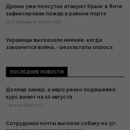
Дроны уже полсуток атакуют Крым: в Ялте
зафиксирован пожар в районе порта
14:25 пятница, 07 августа 2026
Украинцы высказали мнение, когда
закончится война, - результаты опроса
13:06 пятница, 07 августа 2026
ПОСЛЕДНИЕ НОВОСТИ
РФ наращивает выпуск "Искандеров":
эксперт объяснил, почему Украине тяжело
с этим бороться
Доллар замер, а евро резко подешевел:
13:04 пятница, 07 августа 2026
курс валют на 10 августа
7 августа 2026, 16:16
Союзники подвели Украину и оставили
только один сценарий в войне, - колумнист
Сотрудники почты выгнали собаку на 37-
Bloomberg