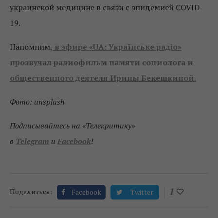
украинской медицине в связи с эпидемией COVID-
19.
Напомним,
в эфире «UA: Українське радіо»
прозвучал радиофильм памяти социолога и
общественного деятеля Ирины Бекешкиной.
Фото: unsplash
Подписывайтесь на «Телекритику»
в
Telegram
и
Facebook
!
1
Поделиться:
Facebook
Twitter