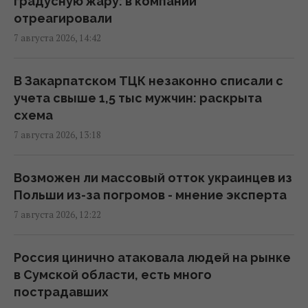
градусную жару: в компании
12:31 пятница, 07 августа 2026
отреагировали
7 августа 2026, 14:42
В Коблево во время купания в море от
взрыва погиб мужчина, есть раненые
В Закарпатском ТЦК незаконно списали с
12:04 пятница, 07 августа 2026
учета свыше 1,5 тыс мужчин: раскрыта
схема
7 августа 2026, 13:18
Угроза для Украины: журналисты
составили карту со 150 военными
объектами в Беларуси
Возможен ли массовый отток украинцев из
11:16 пятница, 07 августа 2026
Польши из-за погромов - мнение эксперта
7 августа 2026, 12:22
Жирная цель: в Крыму уничтожен
российский комплекс за $15 млн (видео)
Россия цинично атаковала людей на рынке
11:00 пятница, 07 августа 2026
в Сумской области, есть много
пострадавших