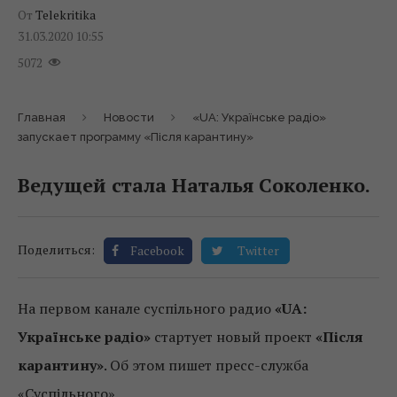
От
Telekritika
31.03.2020 10:55
5072
Главная
Новости
«UA: Українське радіо»
запускает программу «Після карантину»
Ведущей стала Наталья Соколенко.
Поделиться:
Facebook
Twitter
На первом канале суспільного радио
«UA:
Українське радіо»
стартует новый проект
«Після
карантину»
. Об этом пишет пресс-служба
«Суспільного».