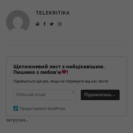
TELEKRITIKA
Щотижневий лист з найцікавішим.
Пишемо з любов'ю
!
Підпишіться ще раз, якщо не отримуєте від нас листи
*
Підписатись→
Предоставлено SendPulse
загрузка...