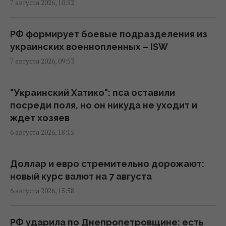
7 августа 2026, 10:52
Адвокат поставил под сомнение
беспристрастность антикоррупционной
вертикали в деле Галущенко
РФ формирует боевые подразделения из
10:59 пятница, 07 августа 2026
украинских военнопленных – ISW
7 августа 2026, 09:53
Угроза – баллистика: можно ли уничтожить
пусковые установки россиян
"Украинский Хатико": пса оставили
10:54 пятница, 07 августа 2026
посреди поля, но он никуда не уходит и
ждет хозяев
6 августа 2026, 18:15
Дроны поразили склад Wildberries в
Екатеринбурге за 2000 км от границы
(видео)
Доллар и евро стремительно дорожают:
09:11 пятница, 07 августа 2026
новый курс валют на 7 августа
6 августа 2026, 15:58
Россия использует украинских
военнопленных для формирования боевых
РФ ударила по Днепропетровщине: есть