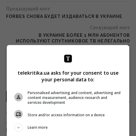
Предыдущий пост
FORBES СНОВА БУДЕТ ИЗДАВАТЬСЯ В УКРАИНЕ
Следующий пост
В УКРАИНЕ БОЛЕЕ 1 МЛН АБОНЕНТОВ
ИСПОЛЬЗУЮТ СПУТНИКОВОЕ ТВ НЕЛЕГАЛЬНО
— VIASAT
telekritika.ua asks for your consent to use
your personal data to:
Personalised advertising and content, advertising and
НОВОСТИ УКРАИНЫ
content measurement, audience research and
services development
"Будет волна банкротства": разгром
Store and/or access information on a device
складов Wildberries больно бьет по РФ, -
Learn more
Die Welt