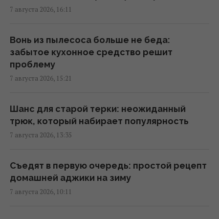
15:34 пятница, 07 августа 2026
7 августа 2026, 16:11
5 самых дешевых направлений Европы для
Вонь из пылесоса больше не беда:
отдыха в 2026 году: обновленный рейтинг
забытое кухонное средство решит
15:26 пятница, 07 августа 2026
проблему
7 августа 2026, 15:21
В 1984 году Британия намеренно врезала
поезд в ядерный контейнер: зачем это
Шанс для старой терки: неожиданный
сделали
трюк, который набирает популярность
15:22 пятница, 07 августа 2026
7 августа 2026, 13:35
Муж известной украинской актрисы ушел
Съедят в первую очередь: простой рецепт
из жизни
домашней аджики на зиму
15:00 пятница, 07 августа 2026
7 августа 2026, 10:11