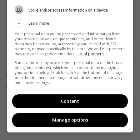
Підпишіться ще раз, якщо не отримуєте від нас листи
Store and/or access information on a device
*
Підписатись→
Learn more
Предоставлено SendPulse
Your personal data will be processed and information from
your device (cookies, unique identifiers, and other device
загрузка...
data) may be stored by, accessed by and shared with 227
partners, or used specifically by this site. We and our partners
may use precise geolocation data.
List of partners.
Some vendors may process your personal data on the basis
Предыдущий пост
of legitimate interest, which you can object to by managing
your options below. Look for a link at the bottom of this page
НОВАЯ ОГРОМНАЯ УТЕЧКА: В СВОБОДНОМ
or in the site menu to manage or withdraw consent in privacy
ДОСТУПЕ ОКАЗАЛИСЬ ДАННЫЕ МИЛЛИОНОВ
and cookie settings.
ПОЛЬЗОВАТЕЛЕЙ FACEBOOK
Следующий пост
Consent
ДЕВУШКИ НЕ ПРОСТЯТ: ЗВЕЗДА СЕРИАЛА
«СТОМАТОЛОГ» ЖЕНИЛСЯ
Manage options