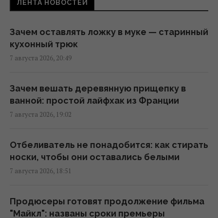
ЛЕНТА НОВОСТЕЙ
был первой в истории собакой на планете
(фото)
17:21 пятница, 07 августа 2026
Зачем оставлять ложку в муке — старинный
кухонный трюк
7 августа 2026, 20:49
8 августа: церковный праздник сегодня,
что нужно сделать, чтобы исполнилось
желание
Зачем вешать деревянную прищепку в
17:10 пятница, 07 августа 2026
ванной: простой лайфхак из Франции
7 августа 2026, 19:02
Любят ли кошки своих хозяев так же, как
собаки: вот что выяснила наука
Отбеливатель не понадобится: как стирать
16:17 пятница, 07 августа 2026
носки, чтобы они оставались белыми
7 августа 2026, 18:51
От поддельных гидов до ИИ: названы
самые опасные мошеннические ловушки
Продюсеры готовят продолжение фильма
для туристов
"Майкл": названы сроки премьеры