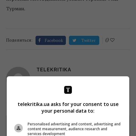
Турман.
0
Поделиться:
Facebook
Twitter
TELEKRITIKA
telekritika.ua asks for your consent to use
your personal data to:
Щотижневий лист з найцікавішим.
Personalised advertising and content, advertising and
content measurement, audience research and
Пишемо з любов'ю
!
services development