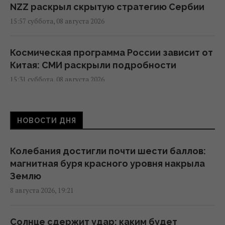
NZZ раскрыл скрытую стратегию Сербии
15:57 суббота, 08 августа 2026
Космическая программа России зависит от
Китая: СМИ раскрыли подробности
15:31 суббота, 08 августа 2026
Евросоюз ускорил работу над
НОВОСТИ ДНЯ
собственным аналогом Starlink
14:54 суббота, 08 августа 2026
Колебания достигли почти шести баллов:
магнитная буря красного уровня накрыла
США внезапно уволили генерала,
Землю
командовавшего войсками в Европе
8 августа 2026, 19:21
12:13 суббота, 08 августа 2026
Солнце сдержит удар: каким будет