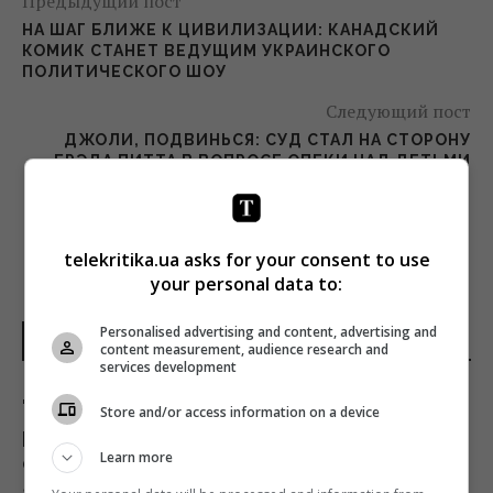
Предыдущий пост
НА ШАГ БЛИЖЕ К ЦИВИЛИЗАЦИИ: КАНАДСКИЙ
КОМИК СТАНЕТ ВЕДУЩИМ УКРАИНСКОГО
ПОЛИТИЧЕСКОГО ШОУ
Следующий пост
ДЖОЛИ, ПОДВИНЬСЯ: СУД СТАЛ НА СТОРОНУ
БРЭДА ПИТТА В ВОПРОСЕ ОПЕКИ НАД ДЕТЬМИ
telekritika.ua asks for your consent to use
your personal data to:
Personalised advertising and content, advertising and
НОВОСТИ МИРА
content measurement, audience research and
services development
"Это очень больно": сын Байдена
Store and/or access information on a device
рассказал о состоянии здоровья своего
Learn more
отца