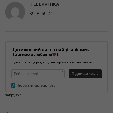
TELEKRITIKA
Щотижневий лист з найцікавішим.
Пишемо з любов'ю
!
Підпишіться ще раз, якщо не отримуєте від нас листи
*
Підписатись→
Предоставлено SendPulse
загрузка...