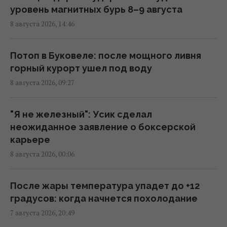
Главный генерал США ищет выход из
уровень магнитных бурь 8–9 августа
войны в Иране, чтобы не разозлить
8 августа 2026, 14:46
Трампа, - CNN
11:21 суббота, 08 августа 2026
Потоп в Буковеле: после мощного ливня
горный курорт ушел под воду
Разведка США связывает с Россией дрон
8 августа 2026, 09:27
со взрывчаткой в аэропорту Лейпцига, –
WSJ
09:59 суббота, 08 августа 2026
"Я не железный": Усик сделал
неожиданное заявление о боксерской
карьере
"Смело и мужественно": СМИ раскрыли, кто
8 августа 2026, 00:06
спас украинский самолет от дрона в
Лейпциге
08:59 суббота, 08 августа 2026
После жары температура упадет до +12
градусов: когда начнется похолодание
7 августа 2026, 20:49
Трамп неохотно усиливает давление на