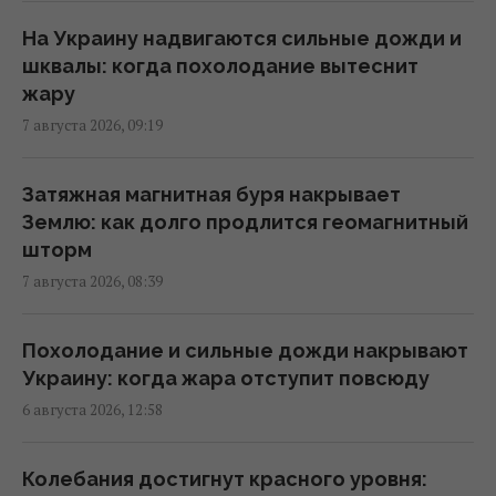
РФ, но законопроект Грэма заставит его
принять меры, – WSJ
На Украину надвигаются сильные дожди и
02:56 суббота, 08 августа 2026
шквалы: когда похолодание вытеснит
жару
7 августа 2026, 09:19
Мелони отреагировала на требование
Испании о проведении пограничных
проверок в Шенгенской зоне
Затяжная магнитная буря накрывает
02:23 суббота, 08 августа 2026
Землю: как долго продлится геомагнитный
шторм
7 августа 2026, 08:39
Саудовская Аравия, Пакистан и Турция
заключили соглашение о взаимной
обороне, – Reuters
Похолодание и сильные дожди накрывают
01:44 суббота, 08 августа 2026
Украину: когда жара отступит повсюду
6 августа 2026, 12:58
Бывшему главе МИД Венгрии может
грозить до трёх лет лишения свободы, –
Колебания достигнут красного уровня: