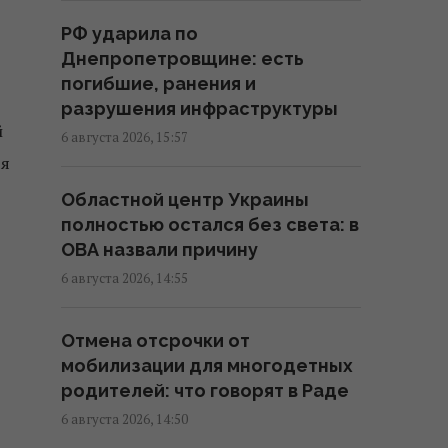
РФ ударила по
Угроза – баллистика: можно ли
Днепропетровщине: есть
уничтожить пусковые
погибшие, ранения и
установки россиян
разрушения инфраструктуры
10:54 пятница, 07 августа 2026
й
6 августа 2026, 15:57
 я
Дроны поразили склад
Областной центр Украины
Wildberries в Екатеринбурге за
полностью остался без света: в
2000 км от границы (видео)
ОВА назвали причину
09:11 пятница, 07 августа 2026
6 августа 2026, 14:55
Россия использует украинских
Отмена отсрочки от
военнопленных для
мобилизации для многодетных
формирования боевых
родителей: что говорят в Раде
подразделений, - ISW
6 августа 2026, 14:50
08:24 пятница, 07 августа 2026