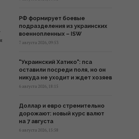
Угроза для Украины:
журналисты составили карту
РФ формирует боевые
со 150 военными объектами в
подразделения из украинских
Беларуси
.
военнопленных – ISW
11:16 пятница, 07 августа 2026
я
7 августа 2026, 09:53
Жирная цель: в Крыму
"Украинский Хатико": пса
уничтожен российский
оставили посреди поля, но он
комплекс за $15 млн (видео)
никуда не уходит и ждет хозяев
11:00 пятница, 07 августа 2026
6 августа 2026, 18:15
Адвокат поставил под
Доллар и евро стремительно
сомнение беспристрастность
дорожают: новый курс валют
антикоррупционной вертикали
на 7 августа
в деле Галущенко
6 августа 2026, 15:58
10:59 пятница, 07 августа 2026