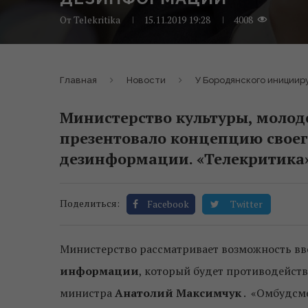
От
Telekritika
15.11.2019 19:28
4008
Главная
Новости
У Бородянского иниции
Министерство культуры, молод
презентовало концепцию своег
дезинформации. «Телекритика»
Поделиться:
Facebook
Twitter
Министерство рассматривает возможность в
информации
, который будет противодейст
министра
Анатолий Максимчук
. «Омбудсме