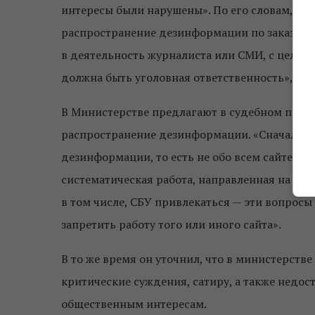
интересы были нарушены». По его словам, к
распространение дезинформации по заказу тр
в деятельность журналиста или СМИ, с целью
должна быть уголовная ответственность», — д
В Министерстве предлагают в судебном поря
распространение дезинформации. «Сначала м
дезинформации, то есть не обо всем сайте, а
систематическая работа, направленная на де
в том числе, СБУ привлекаться — эти вопрос
запретить работу того или иного сайта».
В то же время он уточнил, что в министерст
критические суждения, сатиру, а также недо
общественным интересам.