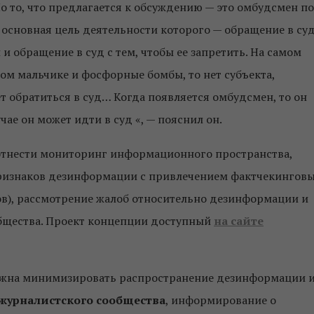
Но то, что предлагается к обсуждению — это омбудсмен по
основная цель деятельности которого — обращение в су
 обращение в суд с тем, чтобы ее запретить. На самом
том мальчике и фосфорные бомбы, то нет субъекта,
 обратиться в суд… Когда появляется омбудсмен, то он
чае он может идти в суд «, — пояснил он.
отнести мониторинг информационного пространства,
ризнаков дезинформации с привлечением фактчекингов
ов), рассмотрение жалоб относительно дезинформации и
общества. Проект концепции доступный
на сайте
должна минимизировать распространение дезинформации 
журналистского сообщества
, информирование о