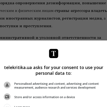
порядка опровержения дезинформации
,
повышение
ическим и физическим лицам
страны-агрессора владеть
ии иностранных журналистов
,
регистрация медиа
, а
 поступки и преступления
.
министративной и уголовной ответственности за
имать, что мы должны усилить ответственность, в том
лучае, если это было одноразовое распространение
то административная ответственность. В случае, если это
telekritika.ua asks for your consent to use your
ие дезинформации, то мы понимаем, что это
personal data to:
 соответствии с это будет уголовная ответственность», —
Personalised advertising and content, advertising and content
measurement, audience research and services development
тственность будет применяться к медиа, которые не
Store and/or access information on a device
то не позволяет реализовывать право на защиту тем, чьи