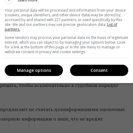
Learn more
 уголовной информации относится также умышленное
Your personal data will be processed and information from your device
етьего лица, которое причинило вред. «За вмешательств
(cookies, unique identifiers, and other device data) may be stored by,
accessed by and shared with 227 partners, or used specifically by this
, в том числе, распространения дезинформации, также
site. We and our partners may use precise geolocation data.
List of
partners.
обавил он.
Some vendors may process your personal data on the basis of legitimate
interest, which you can object to by managing your options below. Look
дке блокировать информационные ресурсы за системное
for a link at the bottom of this page or in the site menu to manage or
withdraw consent in privacy and cookie settings.
ы ведем речь исключительно об определенной
 об определенной информации. Если же мы видим, что это
Manage options
Consent
зинформацию — в определенной законом процедуре будет
ы решать, чтобы исключительно в судебном порядке
ве предлагают не считать дезинформациями оценочные
стоверную информацию о лице, что не вредит