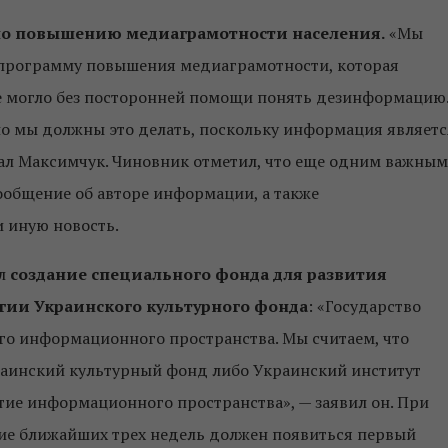
по повышению медиаграмотности населения.
«Мы
 программу повышения медиаграмотности, которая
ие могло без посторонней помощи понять дезинформацию
но мы должны это делать, поскольку информация являетс
зал Максимчук. Чиновник отметил, что еще одним важным
общение об авторе информации, а также
 иную новость.
ал
создание специального фонда для развития
гии Украинского культурного фонда
: «Государство
его информационного пространства. Мы считаем, что
раинский культурный фонд либо Украинский институт
тие информационного пространства», — заявил он. При
ние ближайших трех недель должен появиться первый