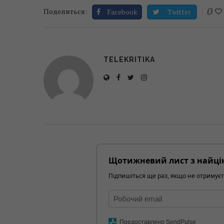
0
Поделиться:
Facebook
Twitter
TELEKRITIKA
Щотижневий лист з найці
Підпишіться ще раз, якщо не отримуєт
Предоставлено SendPulse