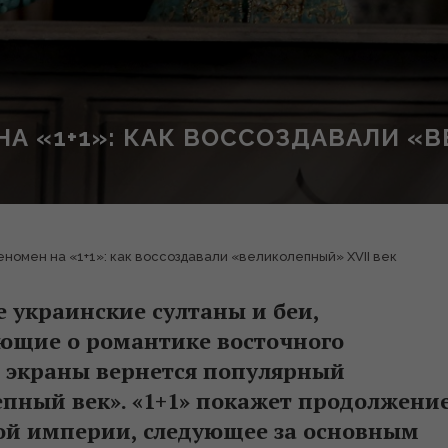
А «1+1»: КАК ВОССОЗДАВАЛИ «В
номен на «1+1»: как воссоздавали «великолепный» XVII век
 украинские султаны и беи,
ающие о романтике восточного
и экраны вернется популярный
епный век». «1+1» покажет продолжени
ой империи, следующее за основным