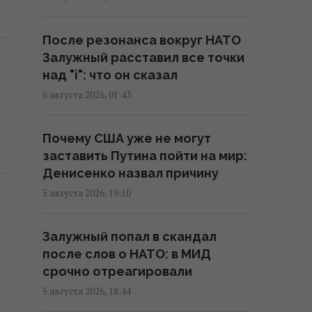
Действительно ли семейная
упаковка выгодна: эксперты
После резонанса вокруг НАТО
раскрыли неочевидный нюанс
Залужный расставил все точки
15:37 пятница, 07 августа 2026
над "i": что он сказал
6 августа 2026, 01:43
"Укрзализныця" меняет
маршруты ряда поездов
Почему США уже не могут
14:14 пятница, 07 августа 2026
заставить Путина пойти на мир:
Денисенко назвал причину
В Украине стремительно
5 августа 2026, 19:10
дорожает аренда: Киев среди
лидеров
Залужный попал в скандал
13:51 пятница, 07 августа 2026
после слов о НАТО: в МИД
срочно отреагировали
В Украине выпустят памятную
5 августа 2026, 18:44
монету в честь Иоанна Павла II