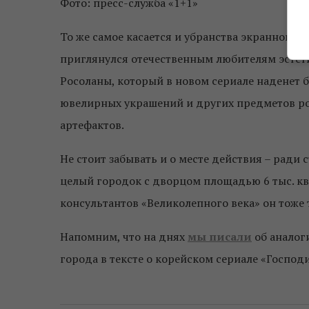
Фото: пресс-служба «1+1»
То же самое касается и убранства экранного 
приглянулся отечественным любителям эстети
Росоланы, который в новом сериале наденет 
ювелирных украшений и других предметов ро
артефактов.
Не стоит забывать и о месте действия – ради
целый городок с дворцом площадью 6 тыс. кв
консультантов «Великолепного века» он тоже 
Напомним, что на днях
мы писали
об аналог
города в тексте о корейском сериале «Господ