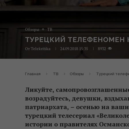
Обзоры
ТВ
ТУРЕЦКИЙ ТЕЛЕФЕНОМЕН Н
От
Telekritika
24.09.2018 15:35
8932
Главная
ТВ
Обзоры
Турецкий телефе
Ликуйте, самопровозглашенные
возрадуйтесь, девушки, вздых
патриархата, – осенью на ваш
турецкий телесериал «Великол
истории о правителях Османск