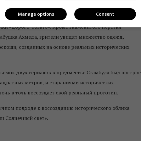
Manage options
Consent
дворца – немаловажного аспекта сериала, который так
ки «дорого-богато». Кроме знаменитого перстня
бабушка Ахмеда, зрители увидят множество одежд,
скоши, созданных на основе реальных исторических
 съемок двух сериалов в предместье Стамбула был постро
адратных метров, и стараниями исторических
точь в точь воссоздает свой реальный прототип.
ичном подходе к воссозданию исторического облика
ин Солнечный свет».