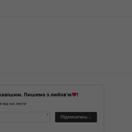
кавішим. Пишемо з любов'ю
!
е від нас листи
*
Підписатись→