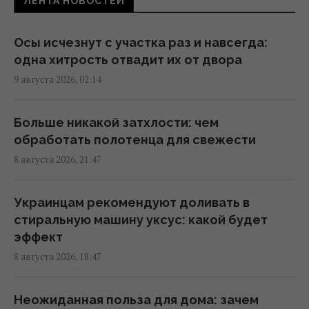
ЛЕНТА НОВОСТЕЙ
которая до сих пор может уничтожить
человечество
21:18 суббота, 08 августа 2026
Осы исчезнут с участка раз и навсегда:
одна хитрость отвадит их от двора
9 августа 2026, 02:14
"Взрываются" из-за каждой мелочи: 9
проблем людей, которых легко разозлить
20:12 суббота, 08 августа 2026
Больше никакой затхлости: чем
обработать полотенца для свежести
8 августа 2026, 21:47
Названа самая сильная разведка Европы, и
это не ГУР
19:57 суббота, 08 августа 2026
Украинцам рекомендуют доливать в
стиральную машину уксус: какой будет
эффект
Что произойдет, если самый секретный
8 августа 2026, 18:47
самолет США упадет у врага: план на
самый плохой сценарий
18:21 суббота, 08 августа 2026
Неожиданная польза для дома: зачем