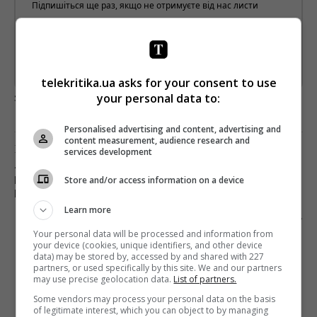
Підпишіться ще раз, якщо не отримуєте від нас листи
*
Підписатись→
Предоставлено SendPulse
telekritika.ua asks for your consent to use
загрузка...
your personal data to:
Personalised advertising and content, advertising and
content measurement, audience research and
Предыдущий пост
services development
«КИНА НЕ БУДЕТ»: СБУ ЗАБЛОКИРОВАЛА
Store and/or access information on a device
КИЕВСКОГО РЕТРАНСЛЯТОРА РОССИЙСКИХ
КАНАЛОВ
Learn more
Следующий пост
Your personal data will be processed and information from
КАМЕРОЙ ПО ГОЛОВЕ: ЖУРНАЛИСТОВ
your device (cookies, unique identifiers, and other device
ИЗБИВАЮТ, ПОЛИЦИЯ БЕЗДЕЙСТВУЕТ
data) may be stored by, accessed by and shared with 227
partners, or used specifically by this site. We and our partners
may use precise geolocation data.
List of partners.
Some vendors may process your personal data on the basis
of legitimate interest, which you can object to by managing