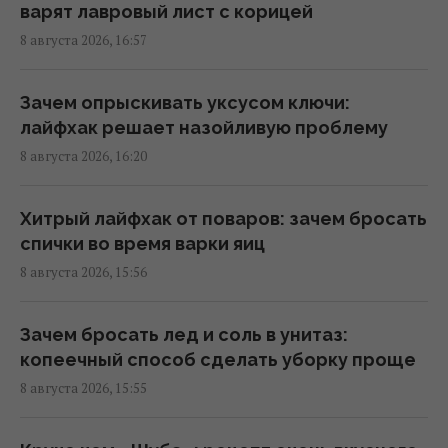
варят лавровый лист с корицей
8 августа 2026, 16:57
Один трагический случай заставил
мужчину похудеть на 25 кг за полгода, –
The Mirror
Зачем опрыскивать уксусом ключи:
17:26 суббота, 08 августа 2026
лайфхак решает назойливую проблему
8 августа 2026, 16:20
Овцы и осел спасли солнечную
электростанцию в США: им поручили
Хитрый лайфхак от поваров: зачем бросать
особое задание
спички во время варки яиц
17:16 суббота, 08 августа 2026
8 августа 2026, 15:56
9 августа: церковный праздник сегодня, о
Зачем бросать лед и соль в унитаз:
чем лучше молчать в этот день
копеечный способ сделать уборку проще
17:10 суббота, 08 августа 2026
8 августа 2026, 15:55
Вкусный запечённый перец на зиму: секрет