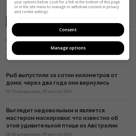
your options below. Look for a link at the bottom of this page
or in the site menu to manage or withdraw consent in privacy
and cookie settings.
НОВОСТИ ДНЯ
Consent
На виноградниках в США установили более
500 домиков для сов: результат удивил
Manage options
03:30 воскресенье, 09 августа 2026
Рыб выпустили за сотни километров от
дома: через два года они вернулись
02:33 воскресенье, 09 августа 2026
Выглядит недовольным и является
мастером маскировки: что известно об
этой удивительной птице из Австралии
00:30 воскресенье, 09 августа 2026