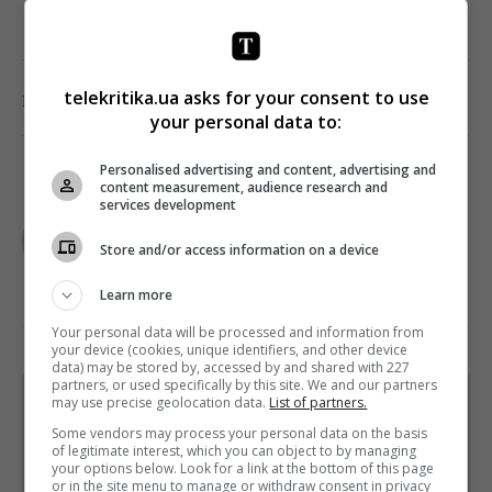
0
telekritika.ua asks for your consent to use
Поделиться:
Facebook
Twitter
your personal data to:
Personalised advertising and content, advertising and
content measurement, audience research and
services development
TELEKRITIKA
Store and/or access information on a device
Learn more
Your personal data will be processed and information from
your device (cookies, unique identifiers, and other device
data) may be stored by, accessed by and shared with 227
partners, or used specifically by this site. We and our partners
may use precise geolocation data.
List of partners.
Щотижневий лист з найцікавішим.
Пишемо з любов'ю
!
Some vendors may process your personal data on the basis
of legitimate interest, which you can object to by managing
Підпишіться ще раз, якщо не отримуєте від нас листи
your options below. Look for a link at the bottom of this page
or in the site menu to manage or withdraw consent in privacy