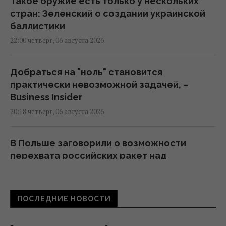
Такое оружие есть только у нескольких
стран: Зеленский о создании украинской
баллистики
22:00 четверг, 06 августа 2026
Добраться на "ноль" становится
практически невозможной задачей, –
Business Insider
20:18 четверг, 06 августа 2026
В Польше заговорили о возможности
перехвата российских ракет над
Украиной, - PAP
19:35 четверг, 06 августа 2026
ПОСЛЕДНИЕ НОВОСТИ
В Украине появится новый праздник: что