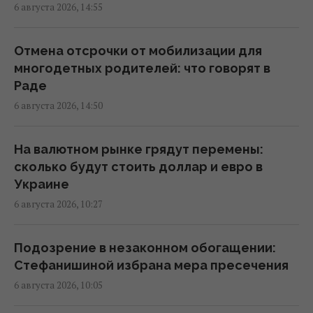
6 августа 2026, 14:55
Украинских мужчин лишили защиты в ЕС:
кого теперь считают "уклонистами"
Отмена отсрочки от мобилизации для
16:57 четверг, 06 августа 2026
многодетных родителей: что говорят в
Раде
6 августа 2026, 14:50
В Фонде госимущества прогнозируют
сложности с приватизацией крупных
государственных активов
На валютном рынке грядут перемены:
15:58 четверг, 06 августа 2026
сколько будут стоить доллар и евро в
Украине
6 августа 2026, 10:27
Когда у Украины появится собственная
баллистика: Зеленский раскрыл сроки
15:45 четверг, 06 августа 2026
Подозрение в незаконном обогащении:
Стефанишиной избрана мера пресечения
6 августа 2026, 10:05
В Румынии уже знают, куда РФ нанесет
удар в следующий раз, – СМИ