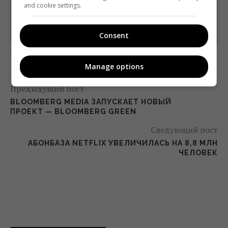
and cookie settings.
*
Підписатись→
Предоставлено SendPulse
Consent
загрузка...
Manage options
Предыдущий пост
BLOOMBERG MEDIA ЗАПУСКАЕТ НОВЫЙ
ПРОЕКТ — BLOOMBERG GREEN
Следующий пост
AБОНБАЗА NETFLIX УВЕЛИЧИЛАСЬ НА 8,8 МЛН
ЧЕЛОВЕК