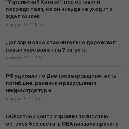
будут отмечать 8 августа
"Украинский Хатико": пса оставили
18:04 четверг, 06 августа 2026
посреди поля, но он никуда не уходит и
ждет хозяев
6 августа 2026, 18:15
В Еврокомиссии отреагировали на
заявление Зеленского о сокращении
поставок ракет
Доллар и евро стремительно дорожают:
17:58 четверг, 06 августа 2026
новый курс валют на 7 августа
6 августа 2026, 15:58
Ракет из США не хватит: эксперт объяснил
проблему с пусковыми установками РФ
РФ ударила по Днепропетровщине: есть
17:33 четверг, 06 августа 2026
погибшие, ранения и разрушения
инфраструктуры
6 августа 2026, 15:57
Новых солдат из Северной Кореи Россия
может бросить на штурмы: эксперт назвал
направление
Областной центр Украины полностью
17:04 четверг, 06 августа 2026
остался без света: в ОВА назвали причину