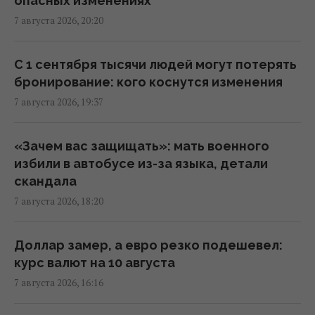
опасных изменениях
визитом в Сербию: названа дата
7 августа 2026, 20:20
17:18 пятница, 07 августа 2026
С 1 сентября тысячи людей могут потерять
Россия ударила по футбольному стадиону
бронирование: кого коснутся изменения
"Черноморец" в Одессе, есть раненые
7 августа 2026, 19:37
(фото, видео)
16:37 пятница, 07 августа 2026
«Зачем вас защищать»: мать военного
избили в автобусе из-за языка, детали
Дроны уже полдня атакуют Крым: ГУР
скандала
провел "морской парад" в Ялте
7 августа 2026, 18:20
16:31 пятница, 07 августа 2026
Доллар замер, а евро резко подешевел:
"Будет волна банкротства": разгром
курс валют на 10 августа
складов Wildberries больно бьет по РФ, -
7 августа 2026, 16:16
Die Welt
16:22 пятница, 07 августа 2026