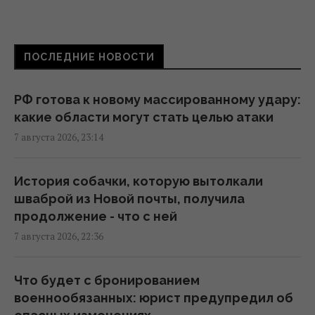
Зеленский прибыл в Сербию: подробности
первого официального визита
ПОСЛЕДНИЕ НОВОСТИ
19:52 пятница, 07 августа 2026
РФ готова к новому массированному удару:
Дипломатическое контрнаступление
какие области могут стать целью атаки
Украины на Вашингтон захлебнулось, – The
7 августа 2026, 23:14
Atlantic
19:23 пятница, 07 августа 2026
История собачки, которую вытолкали
шваброй из Новой почты, получила
База ФСБ, корабли и ЗРК "Бук": Мадяр
продолжение - что с ней
раскрыл результаты ударов по
7 августа 2026, 22:36
российским целям (видео)
18:33 пятница, 07 августа 2026
Что будет с бронированием
военнообязанных: юрист предупредил об
Зеленский впервые поедет с официальным