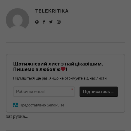
TELEKRITIKA
Щотижневий лист з найцікавішим.
Пишемо з любов'ю
!
Підпишіться ще раз, якщо не отримуєте від нас листи
*
Підписатись→
Предоставлено SendPulse
загрузка...