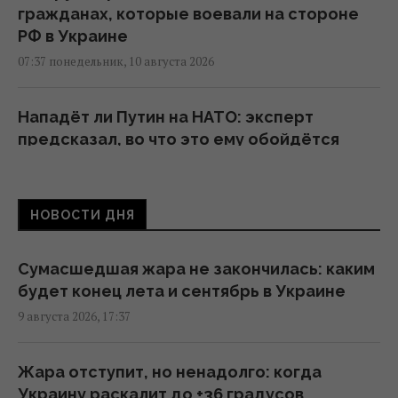
гражданах, которые воевали на стороне
РФ в Украине
07:37 понедельник, 10 августа 2026
Нападёт ли Путин на НАТО: эксперт
предсказал, во что это ему обойдётся
01:59 понедельник, 10 августа 2026
НОВОСТИ ДНЯ
Турция возобновила транзит судов через
Чёрное море после задержек, –
Bloomberg
Сумасшедшая жара не закончилась: каким
00:54 понедельник, 10 августа 2026
будет конец лета и сентябрь в Украине
9 августа 2026, 17:37
Взрыв в московском ресторане: СМИ
получили новые данные о числе погибших
Жара отступит, но ненадолго: когда
23:32 воскресенье, 09 августа 2026
Украину раскалит до +36 градусов