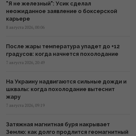
Россия подписала меморандум с Сирией
"Я не железный": Усик сделал
касательно будущего своих баз в стране
неожиданное заявление о боксерской
19:54 воскресенье, 09 августа 2026
карьере
8 августа 2026, 00:06
В Косово обиделись на Украину и сняли
украинский флаг
После жары температура упадет до +12
19:25 воскресенье, 09 августа 2026
градусов: когда начнется похолодание
7 августа 2026, 20:49
Атаки на Wildberries могут создать новые
проблемы для экономики РФ: в WSJ
На Украину надвигаются сильные дожди и
раскрыли подробности
шквалы: когда похолодание вытеснит
16:36 воскресенье, 09 августа 2026
жару
7 августа 2026, 09:19
История о том, что "поляки не поставляют
Украине МиГи", – неправда: посол
Затяжная магнитная буря накрывает
разъяснил ситуацию
Землю: как долго продлится геомагнитный