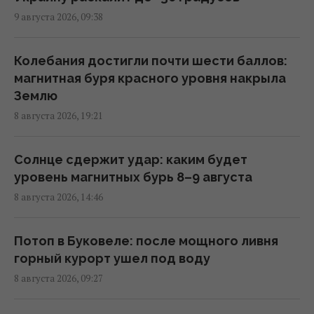
9 августа 2026, 09:38
В России заявили о желании пробиться к
Индийскому океану
Колебания достигли почти шести баллов:
23:02 воскресенье, 09 августа 2026
магнитная буря красного уровня накрыла
Землю
8 августа 2026, 19:21
Трамп был готов завершить войну против
Ирана без подписания ядерного
соглашения, - WSJ
Солнце сдержит удар: каким будет
21:47 воскресенье, 09 августа 2026
уровень магнитных бурь 8–9 августа
8 августа 2026, 14:46
Самый старый президент в мире уехал в
короткую командировку и пропал на два
Потоп в Буковеле: после мощного ливня
месяца, - СМИ
горный курорт ушел под воду
20:31 воскресенье, 09 августа 2026
8 августа 2026, 09:27