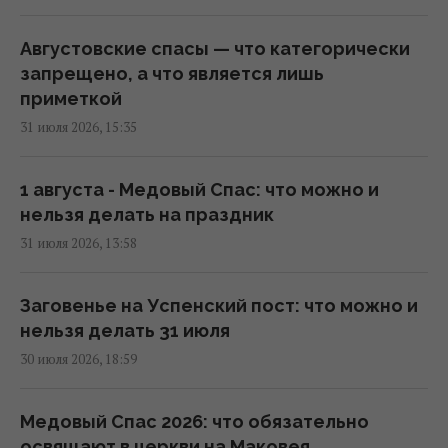
Во Львове на два дня объявили красную
опасность: что происходит (инфографика)
Августовские спасы — что категорически
08:54 среда, 05 августа 2026
запрещено, а что является лишь
приметкой
31 июля 2026, 15:35
5 августа киевлян ждет один из самых
жарких дней недели: раскалит до +35°
08:01 среда, 05 августа 2026
1 августа - Медовый Спас: что можно и
нельзя делать на праздник
31 июля 2026, 13:58
Солнце успокоилось, но не полностью: что
будет с магнитными бурями 5-7 августа
(график)
Заговенье на Успенский пост: что можно и
07:10 среда, 05 августа 2026
нельзя делать 31 июля
30 июля 2026, 18:59
5 августа жара в Украине приблизится к
пику (карта)
Медовый Спас 2026: что обязательно
06:30 среда, 05 августа 2026
освящают в церкви на Маковея