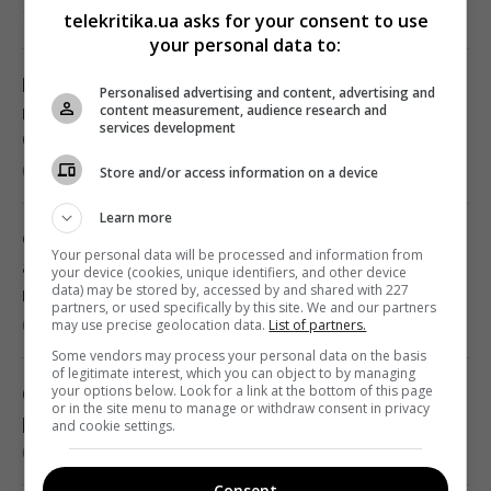
13:19 четверг, 06 августа 2026
telekritika.ua asks for your consent to use
your personal data to:
После аномальной жары в Украину
Personalised advertising and content, advertising and
content measurement, audience research and
ворвутся грозы, шквалы и град, - синоптик
services development
(карта)
09:31 четверг, 06 августа 2026
Store and/or access information on a device
Learn more
Синоптик сообщила об окончании
Your personal data will be processed and information from
аномальной жары: где первыми
your device (cookies, unique identifiers, and other device
data) may be stored by, accessed by and shared with 227
почувствуют похолодание
partners, or used specifically by this site. We and our partners
may use precise geolocation data.
List of partners.
08:28 четверг, 06 августа 2026
Some vendors may process your personal data on the basis
of legitimate interest, which you can object to by managing
your options below. Look for a link at the bottom of this page
6 августа жара в Киеве достигнет апогея:
or in the site menu to manage or withdraw consent in privacy
разогреет аж до +39°
and cookie settings.
08:03 четверг, 06 августа 2026
Consent