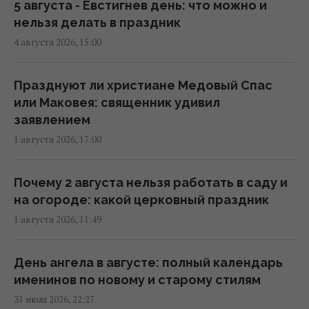
предупреждение
5 августа - Евстигнев день: что можно и
16:57 среда, 05 августа 2026
нельзя делать в праздник
4 августа 2026, 15:00
Остался еще один день тотальной сильной
жары, - синоптик Диденко
Празднуют ли христиане Медовый Спас
14:48 среда, 05 августа 2026
или Маковея: священник удивил
заявлением
1 августа 2026, 17:00
Таинственные молнии вспыхивают под
водой: ученые до сих пор не знают, что это
10:38 среда, 05 августа 2026
Почему 2 августа нельзя работать в саду и
на огороде: какой церковный праздник
1 августа 2026, 11:49
По Украине прокатится волна непогоды:
синоптик предупредил о ливнях, грозах,
граде и шквалах
День ангела в августе: полный календарь
09:39 среда, 05 августа 2026
именинов по новому и старому стилям
31 июля 2026, 22:27