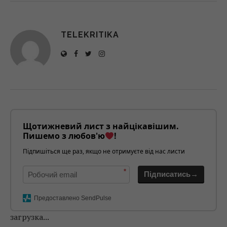
TELEKRITIKA
Щотижневий лист з найцікавішим.
Пишемо з любов'ю
!
Підпишіться ще раз, якщо не отримуєте від нас листи
*
Підписатись→
Предоставлено SendPulse
загрузка...