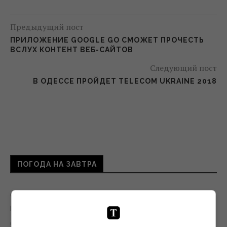
Предыдущий пост
ПРИЛОЖЕНИЕ GOOGLE GO СМОЖЕТ ПРОЧЕСТЬ
ВСЛУХ КОНТЕНТ ВЕБ-САЙТОВ
Следующий пост
В ОДЕССЕ ПРОЙДЕТ TELECOM UKRAINE 2018
ПОГОДА НА ЗАВТРА
Синоптик назвала области, которые
первыми накроет непогода и
долгожданное похолодание