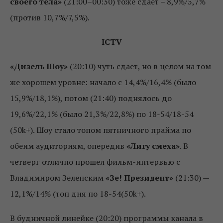
своего тела»
(21:00–00:30) тоже сдает – 8,9%/5,7%
(против 10,7%/7,5%).
ICTV
«Дизель Шоу»
(20:10) чуть сдает, но в целом на том
же хорошем уровне: начало с 14,4%/16,4% (было
15,9%/18,1%), потом (21:40) поднялось до
19,6%/22,1% (было 21,3%/22,8%) по 18-54/18-54
(50k+). Шоу стало топом пятничного прайма по
обеим аудиториям, опередив
«Лигу смеха»
. В
четверг отлично прошел фильм-интервью с
Владимиром Зеленским
«Зе! Президент»
(21:30) —
12,1%/14% (топ дня по 18-54(50k+).
В будничной линейке (20:20) программы канала в