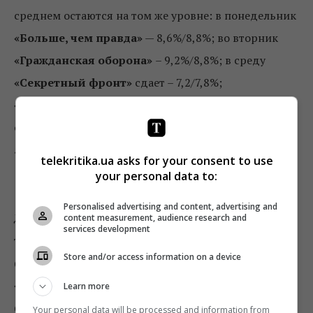
среднем остаются на том же уровне: в понедельник
«Больше, чем правда»
— 8,6%/8,8%; во вторник
«Гражданская оборона»
– 9,2%/8,8%; в среду
«Секретный фронт»
сдает – 7,2/7,8%;
«Антизомби»
в четверг – 8,4%/8,6%.
«Свобода
слова»
(понедельник, 22:30) также теряет —
5%/4,3% (было 5,9%/6,1%).
telekritika.ua asks for your consent to use
your personal data to:
Новый канал
Personalised advertising and content, advertising and
Десятый сезон
«Ревизора»
(понедельник, 19:00) на
content measurement, audience research and
services development
том же уровне ниже среднего по каналу — 6,3%/7,1%
Store and/or access information on a device
(было 5,7% по обеим аудиториям); после – сдают
«Страсти по Ревизору»
(21:50) — 8,2% по обеим
Learn more
(было 4,8%/4,4%); дайджест
«Тайного агента»
Your personal data will be processed and information from