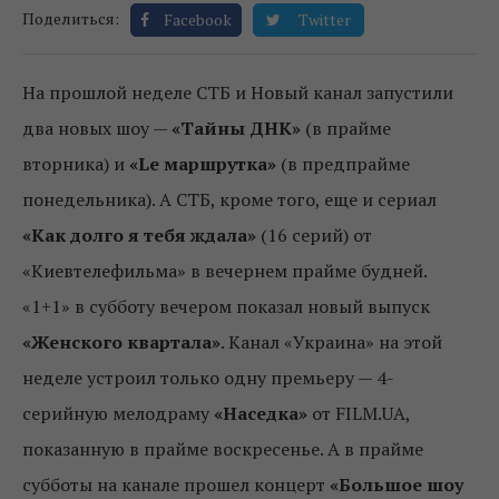
Поделиться:
Facebook
Twitter
На прошлой неделе СТБ и Новый канал запустили
два новых шоу —
«Тайны ДНК»
(в прайме
вторника) и
«Le маршрутка»
(в предпрайме
понедельника). А СТБ, кроме того, еще и сериал
«Как долго я тебя ждала»
(16 серий) от
«Киевтелефильма» в вечернем прайме будней.
«1+1» в субботу вечером показал новый выпуск
«Женского квартала»
. Канал «Украина» на этой
неделе устроил только одну премьеру — 4-
серийную мелодраму
«Наседка»
от FILM.UA,
показанную в прайме воскресенье. А в прайме
субботы на канале прошел концерт
«Большое шоу