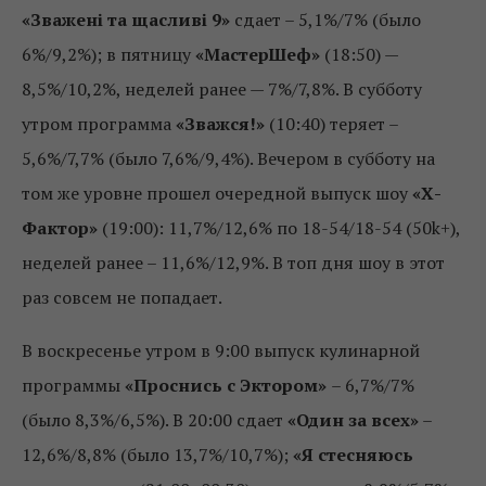
«Зважені та щасливі 9»
сдает – 5,1%/7% (было
6%/9,2%); в пятницу
«МастерШеф»
(18:50) —
8,5%/10,2%, неделей ранее — 7%/7,8%. В субботу
утром программа
«Зважся!»
(10:40) теряет –
5,6%/7,7% (было 7,6%/9,4%). Вечером в субботу на
том же уровне прошел очередной выпуск шоу
«Х-
Фактор»
(19:00): 11,7%/12,6% по 18-54/18-54 (50k+),
неделей ранее – 11,6%/12,9%. В топ дня шоу в этот
раз совсем не попадает.
В воскресенье утром в 9:00 выпуск кулинарной
программы
«Проснись с Эктором»
– 6,7%/7%
(было 8,3%/6,5%). В 20:00 сдает
«Один за всех»
–
12,6%/8,8% (было 13,7%/10,7%);
«Я стесняюсь