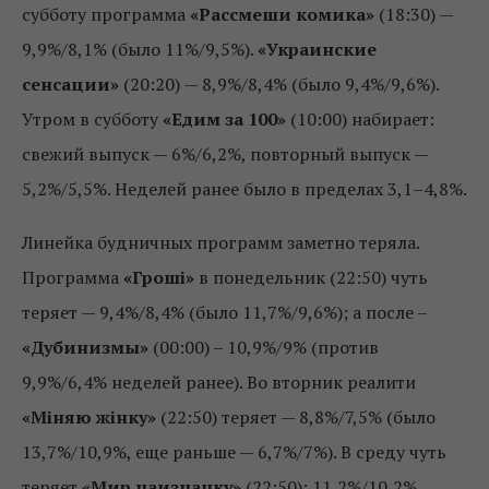
субботу программа
«Рассмеши комика»
(18:30) —
9,9%/8,1% (было 11%/9,5%).
«Украинские
сенсации»
(20:20) — 8,9%/8,4% (было 9,4%/9,6%).
Утром в субботу
«Едим за 100»
(10:00) набирает:
свежий выпуск — 6%/6,2%, повторный выпуск —
5,2%/5,5%. Неделей ранее было в пределах 3,1–4,8%.
Линейка будничных программ заметно теряла.
Программа
«Гроші»
в понедельник (22:50) чуть
теряет — 9,4%/8,4% (было 11,7%/9,6%); а после –
«Дубинизмы»
(00:00) – 10,9%/9% (против
9,9%/6,4% неделей ранее). Во вторник реалити
«Міняю жінку»
(22:50) теряет — 8,8%/7,5% (было
13,7%/10,9%, еще раньше — 6,7%/7%). В среду чуть
теряет
«Мир наизнанку»
(22:50): 11,2%/10,2%