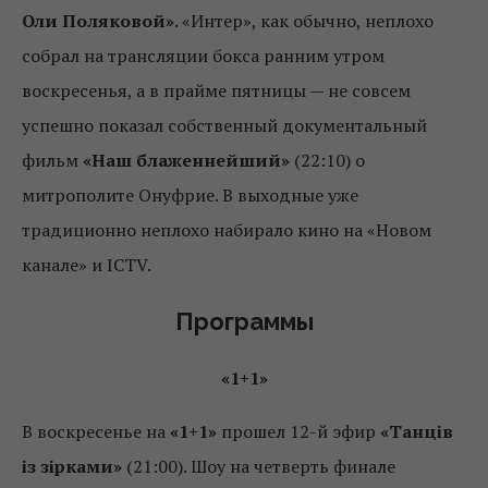
Оли Поляковой»
. «Интер», как обычно, неплохо
собрал на трансляции бокса ранним утром
воскресенья, а в прайме пятницы — не совсем
успешно показал собственный документальный
фильм
«Наш блаженнейший»
(22:10) о
митрополите Онуфрие. В выходные уже
традиционно неплохо набирало кино на «Новом
канале» и ICTV.
Программы
«1+1»
В воскресенье на
«1+1»
прошел 12-й эфир
«Танців
із зірками»
(21:00). Шоу на четверть финале