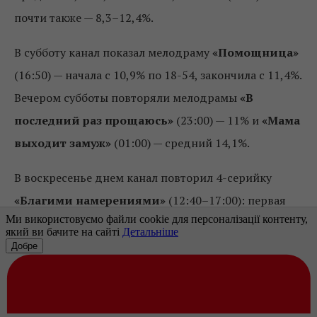
почти также — 8,3–12,4%.
В субботу канал показал мелодраму
«Помощница»
(16:50) — начала с 10,9% по 18-54, закончила с 11,4%.
Вечером субботы повторяли мелодрамы
«В
последний раз прощаюсь»
(23:00) — 11% и
«Мама
выходит замуж»
(01:00) — средний 14,1%.
В воскресенье днем канал повторил 4-серийку
«Благими намерениями»
(12:40–17:00): первая
серия – 12,8% по 18-54, вторая серия – 15,3%, третья
– 16,7%, четвертая – 17,8%. Дальше канал запустил
премьеру 4-серийной мелодрамы
«Наседка»
:
начала (17:00) с 17,5%, вторая серия — 16,6%, после
перерыва (21:00) третья –11,7%, закончила с 14,9%