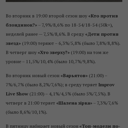
Во вторник в 19:00 второй сезон шоу
«Кто против
блондинок?»
– 7,9%/8,6% по 18-54/18-54 (50k+),
неделей ранее — 7,5%/8,6%. В среду
«Дети против
звезд»
(19:00) теряют – 6,3%/5,8% (было 7,8%/8,8%).
В четверг шоу
«Хто зверху?»
(19:00) на том же
уровне – 11,5%/10,4% (было 10,7%/9,8%).
Во вторник новый сезон
«Варьятов»
(21:00) –
7%/6,7% (было 8,2%/7,6%); в среду теряет
Improv
Live Show
(21:00) – 4,1%/4,5% (было 5%/7,5%). В
четверг в 21:00 теряет
«Шалена зірка»
– 7,3%/7,6%
(было 8,6%/10,1%).
В пятницу набирает новый сезон
«Топ-модели по-