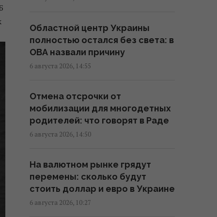
Б
Июньский оптимизм украинцев
к
Областной центр Украины
улетучился, перелома в войне
полностью остался без света: в
нет, – немецкий эксперт
ОВА назвали причину
05:25 пятница, 07 августа 2026
6 августа 2026, 14:55
В Генштабе ВСУ сообщили, на
Отмена отсрочки от
какую сумму страны НАТО
мобилизации для многодетных
выделят Украине военную
родителей: что говорят в Раде
помощь
6 августа 2026, 14:50
02:52 пятница, 07 августа 2026
На валютном рынке грядут
Корецкий объявил об
перемены: сколько будут
увеличении заработной платы
стоить доллар и евро в Украине
педагогов с 1 сентября
6 августа 2026, 10:27
22:53 четверг, 06 августа 2026