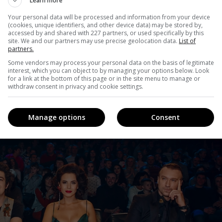
Learn more
Your personal data will be processed and information from your device
(cookies, unique identifiers, and other device data) may be stored by,
accessed by and shared with 227 partners, or used specifically by this
site. We and our partners may use precise geolocation data.
List of
partners.
конкурса не изменится. Уже осенью зрители снова увидят
Some vendors may process your personal data on the basis of legitimate
ия Шурова
и любимца публики
Олега Винника
.
interest, which you can object to by managing your options below. Look
for a link at the bottom of this page or in the site menu to manage or
withdraw consent in privacy and cookie settings.
Manage options
Consent