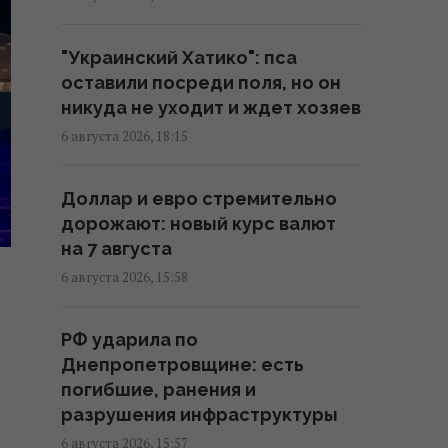
Россия использует украинских
военнопленных для
"Украинский Хатико": пса
формирования боевых
оставили посреди поля, но он
подразделений, - ISW
никуда не уходит и ждет хозяев
08:24 пятница, 07 августа 2026
6 августа 2026, 18:15
Камера в подъезде и во дворе:
Доллар и евро стремительно
когда можно ставить без
дорожают: новый курс валют
согласия соседей, а когда
на 7 августа
нельзя
6 августа 2026, 15:58
07:50 пятница, 07 августа 2026
РФ ударила по
"Это просто сафари": жители
Днепропетровщине: есть
Запорожья рассказали Reuters
погибшие, ранения и
об охоте российских дронов
разрушения инфраструктуры
07:46 пятница, 07 августа 2026
6 августа 2026, 15:57