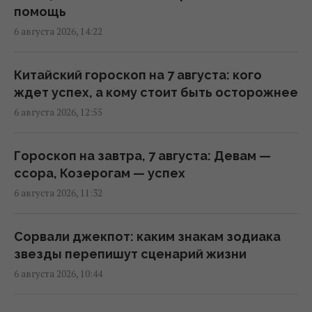
12:30 среда, 05 августа 2026
помощь
6 августа 2026, 14:22
Один человек на Марсе мог бы
одновременно оказаться в "весне" и "зиме"
Китайский гороскоп на 7 августа: кого
10:04 среда, 05 августа 2026
ждет успех, а кому стоит быть осторожнее
6 августа 2026, 12:55
В 2018 году мир тихо изменился навсегда,
но почти никто этого не заметил: что
Гороскоп на завтра, 7 августа: Девам —
произошло
ссора, Козерогам — успех
10:02 среда, 05 августа 2026
6 августа 2026, 11:32
Ракета SpaceX вот-вот врежется в Луну:
Сорвали джекпот: каким знакам зодиака
можно ли увидеть столкновение с Земли
звезды перепишут сценарий жизни
07:58 среда, 05 августа 2026
6 августа 2026, 10:44