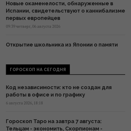
Новые окаменелости, обнаруженные в
Испании, свидетельствуют о каннибализме
первых европейцев
09:39 четверг, 06 августа 2026
Открытие школьника из Японии о памяти
насекомых стало вирусным
19:14 среда, 05 августа 2026
ГОРОСКОП НА СЕГОДНЯ
Скрывалась под землей более 1600 лет: в
Англии обнаружили уникальную римскую
Код независимости: кто не создан для
виллу
работы в офисе и по графику
19:08 среда, 05 августа 2026
6 августа 2026, 18:18
Что будет, если пить соду для
Гороскоп Таро на завтра 7 августа:
оздоровления: врач назвала последствия
Тельцам - экономить, Скорпионам -