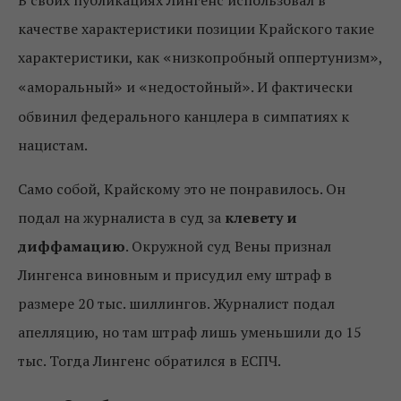
В своих публикациях Лингенс использовал в
качестве характеристики позиции Крайского такие
характеристики, как
низкопробный оппертунизм
,
«
»
аморальный
и
недостойный
. И фактически
«
»
«
»
обвинил федерального канцлера в симпатиях к
нацистам.
Само собой, Крайскому это не понравилось. Он
подал на журналиста в суд за
клевету и
диффамацию
. Окружной суд Вены признал
Лингенса виновным и присудил ему штраф в
размере 20 тыс. шиллингов. Журналист подал
апелляцию, но там штраф лишь уменьшили до 15
тыс. Тогда Лингенс обратился в ЕСПЧ.