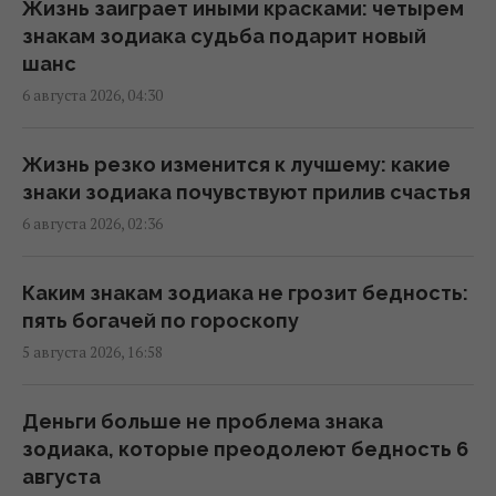
Ученые нашли окаменелость возрастом
Жизнь заиграет иными красками: четырем
245 миллионов: чем она уникальна
знакам зодиака судьба подарит новый
02:59 среда, 05 августа 2026
шанс
6 августа 2026, 04:30
Что происходит с мозгом, когда вы
перестаете употреблять алкоголь:
Жизнь резко изменится к лучшему: какие
результаты исследований
знаки зодиака почувствуют прилив счастья
00:07 среда, 05 августа 2026
6 августа 2026, 02:36
Ученые раскрыли неожиданную пользу
Каким знакам зодиака не грозит бедность:
зеленого чая для организма
пять богачей по гороскопу
23:33 вторник, 04 августа 2026
5 августа 2026, 16:58
Ракета Falcon 9 скоро столкнется с Луной:
Деньги больше не проблема знака
она оставит кратер размером с
зодиака, которые преодолеют бедность 6
пятиэтажный дом
августа