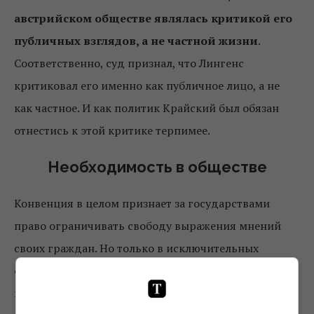
австрийском обществе являлась критикой его
публичных взглядов, а не частной жизни
.
Соответственно, суд признал, что Лингенс
критиковал его именно как публичное лицо, а не
как частное. И как политик Крайский был обязан
отнестись к этой критике терпимее.
Необходимость в обществе
Конвенция в целом признает за государствами
право ограничивать свободу выражения мнений
своих граждан. Но только в исключительных
случаях, когда того требует общественный интерес
и насущная социальная потребность.