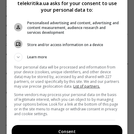
telekritika.ua asks for your consent to use
«Государствам-участникам предоставлены
your personal data to:
определенные пределы усмотрения в оценке того,
Personalised advertising and content, advertising and
существует ли подобная потребность но в то же
content measurement, audience research and
services development
время это идет рука об руку с европейским надзором за
законодательством и практикой его применения,
Store and/or access information on a device
включая решения, вынесенные независимыми судами.
Learn more
Таким образом, Европейский суд уполномочен выносить
Your personal data will be processed and information from
your device (cookies, unique identifiers, and other device
окончательное решение по вопросу о том, насколько
data) may be stored by, accessed by and shared with 227
partners, or used specifically by this site. We and our partners
«ограничение» или «санкция» совместимы со свободой
may use precise geolocation data.
List of partners.
выражения мнения…» (п. 39).
Some vendors may process your personal data on the basis
of legitimate interest, which you can object to by managing
your options below. Look for a link at the bottom of this page
Суд признал, что никакой насущной социальной
or in the site menu to manage or withdraw consent in privacy
and cookie settings.
потребности штрафовать Лингенса и ограничивать
тем самым свободу выражения им своего мнения у
Consent