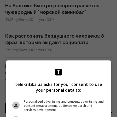
На Балтике быстро распространяется
чужеродный "морской каннибал"
22:25 суббота, 08 августа 2026
Как распознать бездушного человека: 8
фраз, которые выдают социопата
22:19 суббота, 08 августа 2026
ВСУ уничтожили комплекс РЭБ,
предназначенный для подавления Starlink,
- OSINT
telekritika.ua asks for your consent to use
22:16 суббота, 08 августа 2026
your personal data to:
Personalised advertising and content, advertising and
Известный американский актёр обратился
content measurement, audience research and
ПОСЛЕДНИЕ НОВОСТИ
к Путину на фоне ударов по Украине
services development