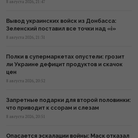
8 августа 2026, 21:47
Когда Украина начнет производство ракет
к Patriot: Зеленский сказал, от чего зависят
сроки
Вывод украинских войск из Донбасса:
21:04 суббота, 08 августа 2026
Зеленский поставил все точки над «i»
8 августа 2026, 21:31
Скрытая мобилизация и манипуляции:
Зеленский раскрыл дальнейшие планы
Полки в супермаркетах опустели: грозит
Путина
ли Украине дефицит продуктов и скачок
20:50 суббота, 08 августа 2026
цен
8 августа 2026, 20:52
Астролог Влад Росс удивил новым
прогнозом о завершении войны в Украине
Запретные подарки для второй половинки:
20:33 суббота, 08 августа 2026
что приводит к ссорам и слезам
8 августа 2026, 20:51
Украина приобрела у Турции партию ракет
ATACMS и гусеничные версии "Хаймарсов"
Опасается эскалации войны: Маск отказал