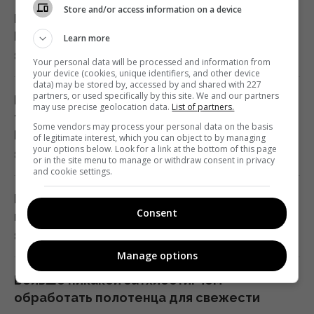
21:43 суббота, 08 августа 2026
Store and/or access information on a device
Развелись 10 лет назад: как живет
Бандерас и Мелани Гриффит
Learn more
В СССР создали систему "судного дня",
8 августа 2026, 22:58
которая до сих пор может уничтожить
Your personal data will be processed and information from
your device (cookies, unique identifiers, and other device
человечество
data) may be stored by, accessed by and shared with 227
partners, or used specifically by this site. We and our partners
21:18 суббота, 08 августа 2026
Пострадали дети, самому младшему всего
may use precise geolocation data.
List of partners.
три месяца: РФ цинично атаковала
Some vendors may process your personal data on the basis
Павлоград
of legitimate interest, which you can object to by managing
"Это очень больно": сын Байдена
your options below. Look for a link at the bottom of this page
8 августа 2026, 22:34
рассказал о состоянии здоровья своего
or in the site menu to manage or withdraw consent in privacy
and cookie settings.
отца
21:15 суббота, 08 августа 2026
Клад времен войны: супруги нашли золота
Consent
и серебро во время ремонта
8 августа 2026, 22:33
Путин стянул в Москву ПВО со всей России,
Manage options
но потери все равно огромны, – Зеленский
21:04 суббота, 08 августа 2026
Больше никакой затхлости: чем
обработать полотенца для свежести