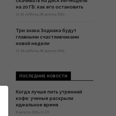
скачивать на диск ИИ-модель
на 20 ГБ: как его остановить
11:41 суббота, 08 августа 2026
Три знака Зодиака будут
главными счастливчиками
новой недели
11:36 суббота, 08 августа 2026
5 минут и осы больше не
потревожат: как быстро и
ПОСЛЕДНИЕ НОВОСТИ
безопасно убрать их гнездо
11:30 суббота, 08 августа 2026
Когда лучше пить утренний
кофе: ученые раскрыли
Украина согласилась не
идеальное время
нападать на нероссийские
8 августа 2026, 11:59