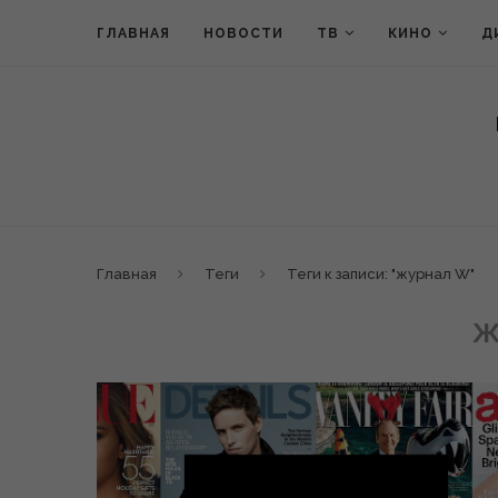
ГЛАВНАЯ
НОВОСТИ
ТВ
КИНО
Д
Главная
Теги
Теги к записи: "журнал W"
Ж