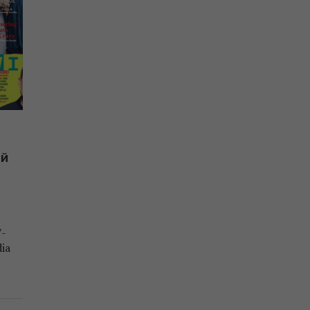
ый
7-
ia