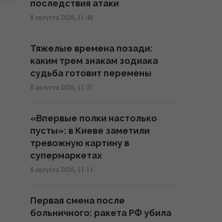
украинских дронов
последствия атаки
10:55 суббота, 08 августа 2026
8 августа 2026, 11:48
Под джунглями Вьетнама
Тяжелые времена позади:
нашли пещеру с редкими
каким трем знакам зодиака
каменными "жемчужинами"
судьба готовит перемены
10:49 суббота, 08 августа 2026
8 августа 2026, 11:37
Для чего нужна каждая
«Впервые полки настолько
сторона терки: о некоторых
пусты»: в Киеве заметили
функциях вы не знали
тревожную картину в
10:42 суббота, 08 августа 2026
супермаркетах
8 августа 2026, 11:11
Водоснабжение Львовской
области под угрозой:
Первая смена после
"Бориславская нефтяная
больничного: ракета РФ убила