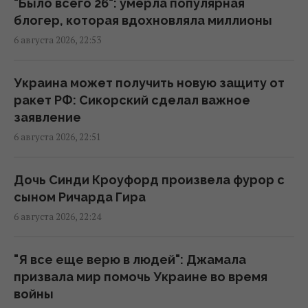
"Было всего 26": умерла популярная
стран: Зеленский о создании украинской
блогер, которая вдохновляла миллионы
баллистики
6 августа 2026, 22:53
22:00 четверг, 06 августа 2026
Украина может получить новую защиту от
"Динамо" одержало важную победу в
ракет РФ: Сикорский сделал важное
квалификации Лиги конференций
заявление
21:57 четверг, 06 августа 2026
6 августа 2026, 22:51
Анчоусы или сардины: какая рыба
Дочь Синди Кроуфорд произвела фурор с
полезнее
сыном Ричарда Гира
21:47 четверг, 06 августа 2026
6 августа 2026, 22:24
В Украину может поступить
"Я все еще верю в людей": Джамала
противодроновая ракета CM-70 из Канады,
призвала мир помочь Украине во время
– СМИ
войны