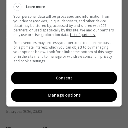
образования, – исследование
7 августа 2026, 01:00
Learn more
23:24 четверг, 06 августа 2026
Your personal data will be processed and information from
your device (cookies, unique identifiers, and other device
Белые вещи снова засияют: старый
data) may be stored by, accessed by and shared with 227
Украина ставит Путина на предвыборные
«бабушкин» трюк без единой капли
partners, or used specifically by this site. We and our partners
may use precise geolocation data.
List of partners.
часы, - Newsweek
отбеливателя
Some vendors may process your personal data on the basis
23:07 четверг, 06 августа 2026
7 августа 2026, 00:06
of legitimate interest, which you can object to by managing
your options below. Look for a link at the bottom of this page
or in the site menu to manage or withdraw consent in privacy
and cookie settings.
Корецкий объявил об увеличении
"Я не готов": муж путинистки Валерии
заработной платы педагогов с 1 сентября
открестился от ее сына-неудачника
22:53 четверг, 06 августа 2026
Consent
6 августа 2026, 23:26
Миф развенчан: сколько на самом деле
Manage options
Опытные туристы всегда кладут в чемодан
могут работать ядерные реакторы
шапочку для душа: вот для чего она нужна
22:12 четверг, 06 августа 2026
6 августа 2026, 23:03
Такое оружие есть только у нескольких