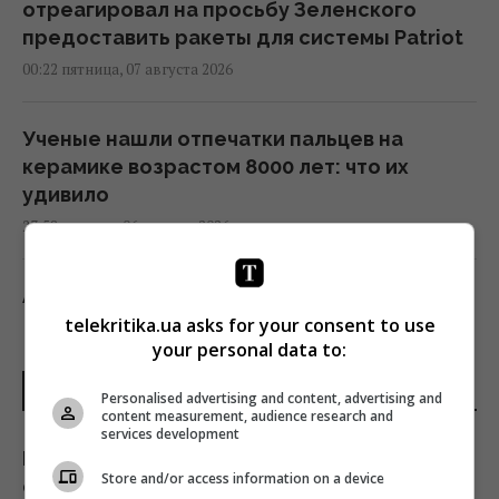
отреагировал на просьбу Зеленского
предоставить ракеты для системы Patriot
00:22 пятница, 07 августа 2026
Ученые нашли отпечатки пальцев на
керамике возрастом 8000 лет: что их
удивило
23:58 четверг, 06 августа 2026
Атака дронов на Москву: аналитики
оценили эффективность работы
telekritika.ua asks for your consent to use
your personal data to:
российской ПВО
23:39 четверг, 06 августа 2026
ПОСЛЕДНИЕ НОВОСТИ
Personalised advertising and content, advertising and
content measurement, audience research and
services development
Женщины с дипломами чаще выбирают
Как спасти виноград от усыхания в августе:
успешных мужчин без высшего
Store and/or access information on a device
советы опытного садовода