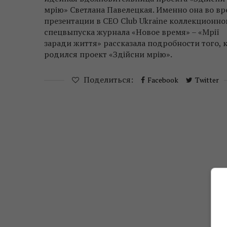
мрію» Светлана Павелецкая. Именно она во в
презентации в CEO Club Ukraine коллекционно
спецвыпуска журнала «Новое время» – «Мрії
заради життя» рассказала подробности того, 
родился проект «Здійсни мрію».
Поделиться:
Facebook
Twitter