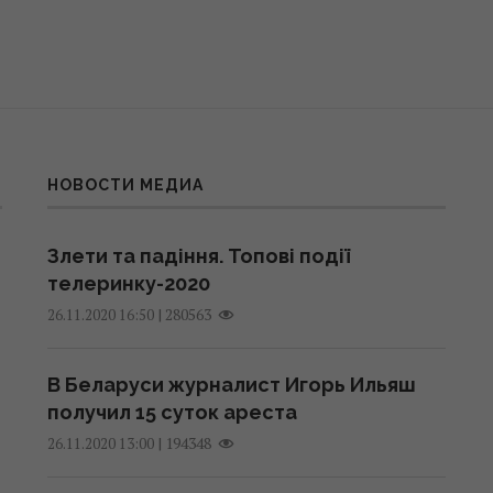
НОВОСТИ МЕДИА
Злети та падіння. Топові події
телеринку-2020
|
280563
26.11.2020 16:50
В Беларуси журналист Игорь Ильяш
получил 15 суток ареста
|
194348
26.11.2020 13:00