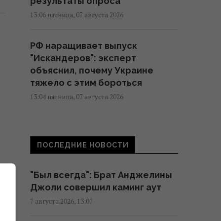
результаты опроса
13:06 пятница, 07 августа 2026
РФ наращивает выпуск
"Искандеров": эксперт
объяснил, почему Украине
тяжело с этим бороться
13:04 пятница, 07 августа 2026
Блокировка портов уже
привела к остановке работы
ПОСЛЕДНИЕ НОВОСТИ
предприятий, – СМИ
12:53 пятница, 07 августа 2026
"Был всегда": Брат Анджелины
Джоли совершил каминг аут
Как очистить стекло духовки
7 августа 2026, 13:07
без разборки: эксперты