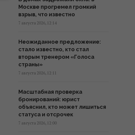
день: напиток без кофеина,
Москве прогремел громкий
полезный для пищеварения и
взрыв, что известно
сосудов
7 августа 2026, 12:14
12:36 пятница, 07 августа 2026
Неожиданное предложение:
Студия Lionsgate объявила о
стало известно, кто стал
продолжении фильма "Майкл":
вторым тренером «Голоса
когда будет премьера
страны»
12:36 пятница, 07 августа 2026
7 августа 2026, 12:11
Союзники подвели Украину и
Масштабная проверка
оставили только один
бронирований: юрист
сценарий в войне, - колумнист
объяснил, кто может лишиться
Bloomberg
статуса и отсрочек
12:31 пятница, 07 августа 2026
7 августа 2026, 12:00