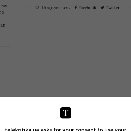
ремя
Поделиться:
Facebook
Twitter
го
как
telekritika.ua asks for your consent to use your