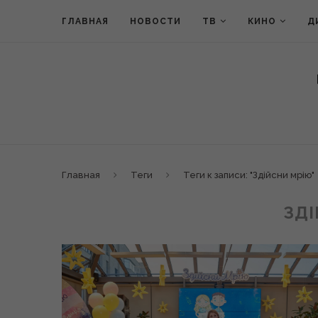
ГЛАВНАЯ
НОВОСТИ
ТВ
КИНО
Д
Главная
Теги
Теги к записи: "Здійсни мрію"
ЗДІ