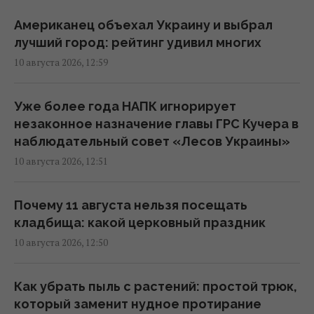
месяце: раскрыты 10 главных
нововведений
Американец объехал Украину и выбрал
12:35 понедельник, 10 августа 2026
лучший город: рейтинг удивил многих
10 августа 2026, 12:59
Пророчество "Живого Нострадамуса" на
вторую половину 2026 года леденит душу:
Уже более года НАПК игнорирует
что случится
незаконное назначение главы ГРС Кучера в
12:31 понедельник, 10 августа 2026
наблюдательный совет «Лесов Украины»
10 августа 2026, 12:51
В Британии предлагают распространить
ядерный "зонтик" на Украину и партнеров
Почему 11 августа нельзя посещать
вне НАТО
кладбища: какой церковный праздник
12:26 понедельник, 10 августа 2026
10 августа 2026, 12:50
Отрицательный рост нефтегазовых
Как убрать пыль с растений: простой трюк,
доходов РФ
который заменит нудное протирание