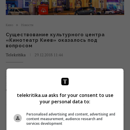
Кино
Новости
Существование культурного центра
«Кинотеатр Киев» оказалось под
вопросом
Telekritika
29.12.2018 11:44
4 января 2019 года истечет срок аренды помещения
по ул. Большая Васильковская, и КГГА не планирует
продлевать договор с действующим арендатором,
ООО «Культурный центр “Кинотеатр Киев”».
telekritika.ua asks for your consent to use
your personal data to:
Поделиться:
Facebook
Twitter
Personalised advertising and content, advertising and
content measurement, audience research and
services development