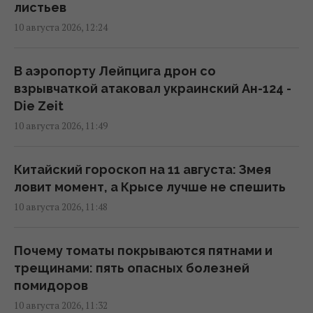
12:25 понедельник, 10 августа 2026
листьев
10 августа 2026, 12:24
РФ атакует украинские порты
улучшенными "Геранями": Forbes обяснил
В аэропорту Лейпцига дрон со
их опасность
взрывчаткой атаковал украинский Ан-124 -
12:17 понедельник, 10 августа 2026
Die Zeit
10 августа 2026, 11:49
В Риме от жары укрываются под землей, -
The Independent (фото)
Китайский гороскоп на 11 августа: Змея
12:07 понедельник, 10 августа 2026
ловит момент, а Крысе лучше не спешить
10 августа 2026, 11:48
Во время зарядки электромобиля дома
теряется до четверти электроэнергии
Почему томаты покрываются пятнами и
12:05 понедельник, 10 августа 2026
трещинами: пять опасных болезней
помидоров
10 августа 2026, 11:32
Украинцев ждет передышка от жары: