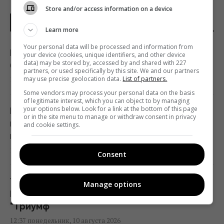
Store and/or access information on a device
НОВОСТИ УКРАИНЫ И МИРА
Learn more
Your personal data will be processed and information from
Россия планирует запускать до 200
your device (cookies, unique identifiers, and other device
data) may be stored by, accessed by and shared with 227
баллистик за одну атаку, - Мадяр
partners, or used specifically by this site. We and our partners
may use precise geolocation data.
List of partners.
13:04 понедельник, 10 августа 2026
Some vendors may process your personal data on the basis
of legitimate interest, which you can object to by managing
your options below. Look for a link at the bottom of this page
В Европе бьют тревогу из-за резкого
or in the site menu to manage or withdraw consent in privacy
всплеска венерических заболеваний: в чём
and cookie settings.
причина
12:47 понедельник, 10 августа 2026
Consent
Убытки на десятки миллионов долларов: в
Manage options
Крыму бойцы ГУР сожгли 2 установки С-400
"Триумф"
12:37 понедельник, 10 августа 2026