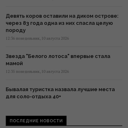
Девять коров оставили на диком острове:
через 83 года одна из них спасла целую
породу
12:36 понедельник, 10 августа 2026
Звезда "Белого лотоса" впервые стала
мамой
12:35 понедельник, 10 августа 2026
Бывалая туристка назвала лучшие места
для соло-отдыха 40+
12:35 понедельник, 10 августа 2026
ПОСЛЕДНИЕ НОВОСТИ
iPhone 18 Pro выйдет уже в следующем