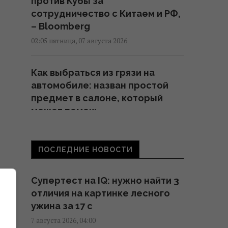
против Кубы за
сотрудничество с Китаем и РФ,
– Bloomberg
02:05 пятница, 07 августа 2026
Как выбраться из грязи на
автомобиле: назван простой
предмет в салоне, который
может помочь
01:23 пятница, 07 августа 2026
ПОСЛЕДНИЕ НОВОСТИ
"Достаточно, чтобы выжить, а
не победить": бывшая
Супертест на IQ: нужно найти 3
сотрудница НАТО о поставках
отличия на картинке лесного
ракет Украине
ужина за 17 с
01:19 пятница, 07 августа 2026
7 августа 2026, 04:00