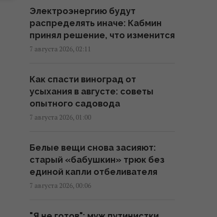
Электроэнергию будут
распределять иначе: Кабмин
Атака дронов на Москву:
принял решение, что изменится
аналитики оценили
эффективность работы
7 августа 2026, 02:11
российской ПВО
23:39 четверг, 06 августа 2026
Как спасти виноград от
усыхания в августе: советы
опытного садовода
Женщины с дипломами чаще
выбирают успешных мужчин
7 августа 2026, 01:00
без высшего образования, –
исследование
Белые вещи снова засияют:
23:24 четверг, 06 августа 2026
старый «бабушкин» трюк без
единой капли отбеливателя
Украина ставит Путина на
7 августа 2026, 00:06
предвыборные часы, -
Newsweek
"Я не готов": муж путинистки