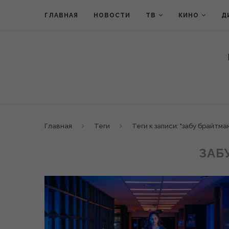
ГЛАВНАЯ
НОВОСТИ
ТВ
КИНО
Д
Главная
Теги
Теги к записи: "забу брайтма
ЗАБ