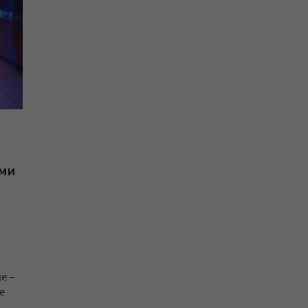
ми
е –
е