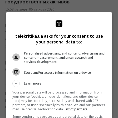
государственных активов
15:58 четверг, 06 августа 2026
Беременную Витвицкую заподозрили в
тайном ЭКО и суррогатном материнстве -
telekritika.ua asks for your consent to use
она ответила
your personal data to:
15:56 четверг, 06 августа 2026
Personalised advertising and content, advertising and
content measurement, audience research and
services development
Когда у Украины появится собственная
баллистика: Зеленский раскрыл сроки
Store and/or access information on a device
15:45 четверг, 06 августа 2026
Learn more
Your personal data will be processed and information from
Во Вьетнаме обнаружили самую большую
your device (cookies, unique identifiers, and other device
пещеру: в ней может поместиться
data) may be stored by, accessed by and shared with 227
partners, or used specifically by this site. We and our partners
небоскреб и Boeing 747
may use precise geolocation data.
List of partners.
15:42 четверг, 06 августа 2026
Some vendors may process your personal data on the basis