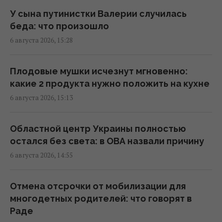
15:34 четверг, 06 августа 2026
У сына путинистки Валерии случилась
беда: что произошло
Перевод денег на карту становится
6 августа 2026, 15:28
вызовом: какие необычные новации вводят
банки
15:34 четверг, 06 августа 2026
Плодовые мушки исчезнут мгновенно:
какие 2 продукта нужно положить на кухне
6 августа 2026, 15:13
Россия может использовать украинские
БПЛА для атак на цели в Балтии, –
литовская разведка
Областной центр Украины полностью
15:33 четверг, 06 августа 2026
остался без света: в ОВА назвали причину
6 августа 2026, 14:55
Почему мы часто просыпаемся именно в 3
часа ночи: объяснение ученых
Отмена отсрочки от мобилизации для
15:30 четверг, 06 августа 2026
многодетных родителей: что говорят в
Раде