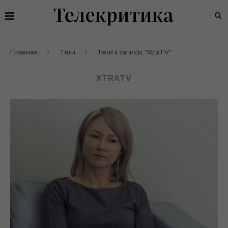
Главная
Теги
Теги к записи: "XtraTV"
XTRATV