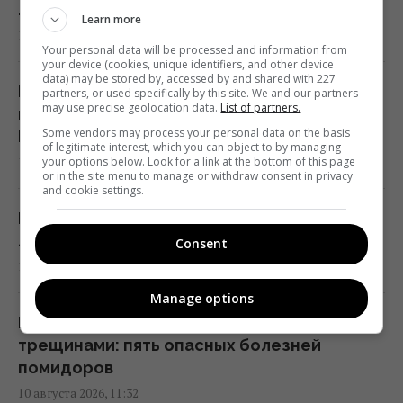
листьев
Learn more
11:38 понедельник, 10 августа 2026
10 августа 2026, 12:24
Your personal data will be processed and information from
your device (cookies, unique identifiers, and other device
Авиарейс в Канаде отменили по
data) may be stored by, accessed by and shared with 227
В аэропорту Лейпцига дрон со
partners, or used specifically by this site. We and our partners
необычной причине
may use precise geolocation data.
List of partners.
взрывчаткой атаковал украинский Ан-124 -
11:33 понедельник, 10 августа 2026
Some vendors may process your personal data on the basis
Die Zeit
of legitimate interest, which you can object to by managing
10 августа 2026, 11:49
your options below. Look for a link at the bottom of this page
or in the site menu to manage or withdraw consent in privacy
Туи всё хуже переносят жару: для них
and cookie settings.
нашли более выносливую замену
Китайский гороскоп на 11 августа: Змея
11:30 понедельник, 10 августа 2026
ловит момент, а Крысе лучше не спешить
Consent
10 августа 2026, 11:48
Мобилизация в РФ: (не)реальные планы
Manage options
11:30 понедельник, 10 августа 2026
Почему томаты покрываются пятнами и
трещинами: пять опасных болезней
помидоров
Розы из букета могут пустить корни: как
вырастить новый куст в домашних
10 августа 2026, 11:32