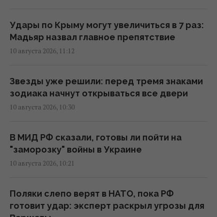
условиях
11:28 понедельник, 10 августа 2026
Удары по Крыму могут увеличиться в 7 раз:
Мадьяр назвал главное препятствие
Как не дать себя обмануть в
10 августа 2026, 11:12
супермаркете: эксперты рассказали, на
что обращать внимание
Звезды уже решили: перед тремя знаками
11:21 понедельник, 10 августа 2026
зодиака начнут открываться все двери
10 августа 2026, 10:30
Россия заблокировала движение кораблей
в Черном море: в ВМС рассказали о новой
В МИД РФ сказали, готовы ли пойти на
угрозе
"заморозку" войны в Украине
11:18 понедельник, 10 августа 2026
10 августа 2026, 10:21
"Приехала": Салем впервые за долгое
Поляки слепо верят в НАТО, пока РФ
время встретился с 10-летней дочерью
готовит удар: эксперт раскрыл угрозы для
(видео)