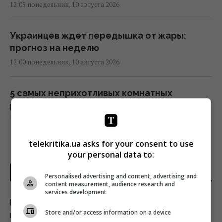
12:05 понедельник, 10 августа 2026
Украинцев ждет передышка от жары:
прогноз на неделю
12:00 понедельник, 10 августа 2026
5 самых неприхотливых комнатных
растений: красивые и не требуют ухода
12:00 понедельник, 10 августа 2026
telekritika.ua asks for your consent to use
"Меня зашили, кости целы": популярная
your personal data to:
украинская блогерша попала в аварию
ПОСЛЕДНИЕ НОВОСТИ
Personalised advertising and content, advertising and
11:45 понедельник, 10 августа 2026
content measurement, audience research and
services development
Как убрать пыль с растений: простой трюк,
Кардиолог назвал самый опасный напиток
Store and/or access information on a device
который заменит нудное протирание
для сердца