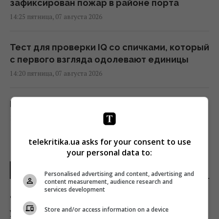
зафиксирован пожар в районе порта
14:25 пятница, 07 августа 2026
Тест для проверки IQ со спичками, который
с первого взгляда одолевают единицы
14:20 пятница, 07 августа 2026
Брат Джоли совершил каминг-аут
14:17 пятница, 07 августа 2026
telekritika.ua asks for your consent to use
Сингапур посадит на улицах миллион
your personal data to:
деревьев: какой цели хотят достичь в
ПОСЛЕДНИЕ НОВОСТИ
стране
Personalised advertising and content, advertising and
content measurement, audience research and
14:15 пятница, 07 августа 2026
services development
"Страшный сон": дочь Волочковой нанесла
Store and/or access information on a device
удар по балерине
"Укрзализныця" меняет маршруты ряда