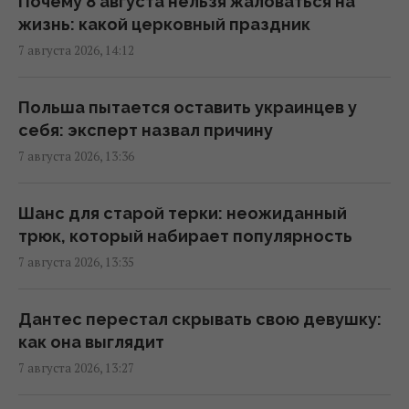
Почему 8 августа нельзя жаловаться на
жизнь: какой церковный праздник
В Украине стремительно дорожает
7 августа 2026, 14:12
аренда: Киев среди лидеров
13:51 пятница, 07 августа 2026
Польша пытается оставить украинцев у
себя: эксперт назвал причину
Люди постоянно перебивают других не из-
7 августа 2026, 13:36
за неуважения: причины гораздо глубже
13:31 пятница, 07 августа 2026
Шанс для старой терки: неожиданный
трюк, который набирает популярность
Не Galaxy и не Pixel: эксперты назвали
7 августа 2026, 13:35
самый надежный смартфон 2026 года
13:30 пятница, 07 августа 2026
Дантес перестал скрывать свою девушку:
как она выглядит
Согласно фэн-шуй, эти ошибки в спальне
7 августа 2026, 13:27
мешают отдыху: как улучшить сон
13:30 пятница, 07 августа 2026