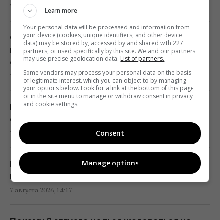
7 августа 2026, 14:44
поездов
Learn more
14:14 пятница, 07 августа 2026
Your personal data will be processed and information from
your device (cookies, unique identifiers, and other device
Сотрудники почты выгнали собаку на 37-
data) may be stored by, accessed by and shared with 227
градусную жару: в компании
partners, or used specifically by this site. We and our partners
Козлы-предатели помогли уничтожить
may use precise geolocation data.
List of partners.
отреагировали
своих сородичей на целом архипелаге
Some vendors may process your personal data on the basis
7 августа 2026, 14:42
of legitimate interest, which you can object to by managing
14:10 пятница, 07 августа 2026
your options below. Look for a link at the bottom of this page
or in the site menu to manage or withdraw consent in privacy
and cookie settings.
Виктория Бекхэм показала идеальную
Мужчина спас измученного жаждой аиста
фигуру после новой драмы с сыном
во время 40-градусной жары:
Consent
7 августа 2026, 14:35
трогательное видео
14:00 пятница, 07 августа 2026
Manage options
Во время ремонта в доме 1916 года нашли
нечто необычное: что спрятали
Зачем оставлять салфетку на полу:
7 августа 2026, 14:17
простой трюк для кухни
13:54 пятница, 07 августа 2026