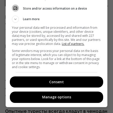
23:58 четверг, 06 августа 2026
ПОСЛЕДНИЕ НОВОСТИ
Store and/or access information on a device
Атака дронов на Москву: аналитики
Как спасти виноград от усыхания в августе:
Learn more
оценили эффективность работы
советы опытного садовода
Your personal data will be processed and information from
российской ПВО
7 августа 2026, 01:00
your device (cookies, unique identifiers, and other device
23:39 четверг, 06 августа 2026
data) may be stored by, accessed by and shared with 227
partners, or used specifically by this site. We and our partners
may use precise geolocation data.
List of partners.
Белые вещи снова засияют: старый
Some vendors may process your personal data on the basis
Женщины с дипломами чаще выбирают
«бабушкин» трюк без единой капли
of legitimate interest, which you can object to by managing
успешных мужчин без высшего
отбеливателя
your options below. Look for a link at the bottom of this page
or in the site menu to manage or withdraw consent in privacy
образования, – исследование
7 августа 2026, 00:06
and cookie settings.
23:24 четверг, 06 августа 2026
"Я не готов": муж путинистки Валерии
Consent
Украина ставит Путина на предвыборные
открестился от ее сына-неудачника
часы, - Newsweek
6 августа 2026, 23:26
Manage options
23:07 четверг, 06 августа 2026
Опытные туристы всегда кладут в чемодан