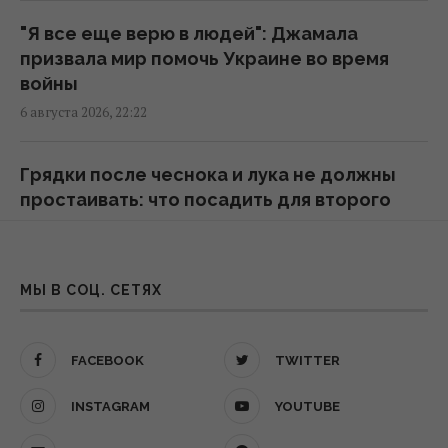
"Я все еще верю в людей": Джамала
Анчоусы или сардины: какая рыба
призвала мир помочь Украине во время
полезнее
войны
21:47 четверг, 06 августа 2026
6 августа 2026, 22:22
В Украину может поступить
Грядки после чеснока и лука не должны
противодроновая ракета CM-70 из Канады,
простаивать: что посадить для второго
– СМИ
урожая
21:42 четверг, 06 августа 2026
6 августа 2026, 21:54
МЫ В СОЦ. СЕТЯХ
Чем Украина может уничтожать
"Мое место не в Малибу": Бандерас назвал
"Искандеры": эксперты назвали
инфаркт лучшим событием в жизни
единственный реальный вариант
FACEBOOK
TWITTER
6 августа 2026, 21:47
21:24 четверг, 06 августа 2026
INSTAGRAM
YOUTUBE
Названы месяцы рождения самых