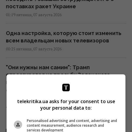
поставках ракет Украине
01:19 пятница, 07 августа 2026
Одна настройка, которую стоит изменить
всем владельцам новых телевизоров
00:25 пятница, 07 августа 2026
"Они нужны нам самим": Трамп
отреагировал на просьбу Зеленского
предоставить ракеты для системы Patriot
00:22 пятница, 07 августа 2026
telekritika.ua asks for your consent to use
your personal data to:
Ученые нашли отпечатки пальцев на
керамике возрастом 8000 лет: что их
Personalised advertising and content, advertising and
удивило
content measurement, audience research and
services development