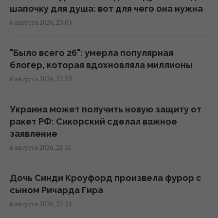
Корецкий объявил об увеличении
шапочку для душа: вот для чего она нужна
заработной платы педагогов с 1 сентября
6 августа 2026, 23:03
22:53 четверг, 06 августа 2026
"Было всего 26": умерла популярная
Миф развенчан: сколько на самом деле
блогер, которая вдохновляла миллионы
могут работать ядерные реакторы
6 августа 2026, 22:53
22:12 четверг, 06 августа 2026
Украина может получить новую защиту от
Такое оружие есть только у нескольких
ракет РФ: Сикорский сделал важное
стран: Зеленский о создании украинской
заявление
баллистики
6 августа 2026, 22:51
22:00 четверг, 06 августа 2026
Дочь Синди Кроуфорд произвела фурор с
"Динамо" одержало важную победу в
сыном Ричарда Гира
квалификации Лиги конференций
6 августа 2026, 22:24
21:57 четверг, 06 августа 2026