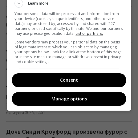
Learn more
– СМИ
Your personal data will be processed and information from
21:42 четверг, 06 августа 2026
Опытные туристы всегда кладут в чемодан
your device (cookies, unique identifiers, and other device
data) may be stored by, accessed by and shared with 227
шапочку для душа: вот для чего она нужна
partners, or used specifically by this site. We and our partners
6 августа 2026, 23:03
may use precise geolocation data.
List of partners.
Чем Украина может уничтожать
Some vendors may process your personal data on the basis
"Искандеры": эксперты назвали
of legitimate interest, which you can object to by managing
единственный реальный вариант
"Было всего 26": умерла популярная
your options below. Look for a link at the bottom of this page
or in the site menu to manage or withdraw consent in privacy
21:24 четверг, 06 августа 2026
блогер, которая вдохновляла миллионы
and cookie settings.
6 августа 2026, 22:53
Часть ракеты SpaceX разбилась о Луну:
Consent
ученые рассказали, что увидели в
Украина может получить новую защиту от
телескоп
ракет РФ: Сикорский сделал важное
Manage options
20:58 четверг, 06 августа 2026
заявление
6 августа 2026, 22:51
Китай окружил пустыню деревьями: спустя
несколько лет она начала поглощать
Дочь Синди Кроуфорд произвела фурор с
больше CO₂