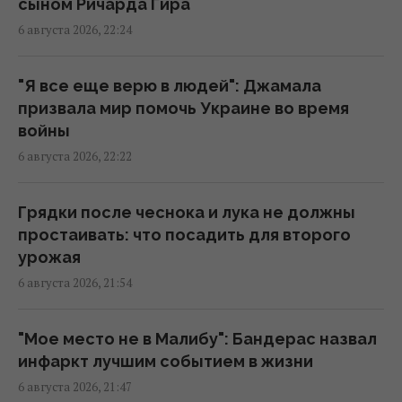
сыном Ричарда Гира
20:52 четверг, 06 августа 2026
6 августа 2026, 22:24
"Древний" римский театр, популярный
"Я все еще верю в людей": Джамала
чреди туристов, оказался подделкой
призвала мир помочь Украине во время
20:49 четверг, 06 августа 2026
войны
6 августа 2026, 22:22
Эти знаки на ладони есть не у всех: что они
означают
Грядки после чеснока и лука не должны
20:45 четверг, 06 августа 2026
простаивать: что посадить для второго
урожая
6 августа 2026, 21:54
Добраться на "ноль" становится
практически невозможной задачей, –
Business Insider
"Мое место не в Малибу": Бандерас назвал
20:18 четверг, 06 августа 2026
инфаркт лучшим событием в жизни
6 августа 2026, 21:47