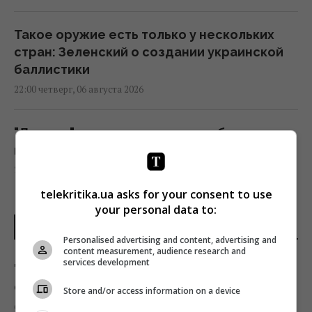
Такое оружие есть только у нескольких
стран: Зеленский о создании украинской
баллистики
22:00 четверг, 06 августа 2026
"Динамо" одержало важную победу в
квалификации Лиги конференций
21:57 четверг, 06 августа 2026
telekritika.ua asks for your consent to use
your personal data to:
Анчоусы или сардины: какая рыба
ПОСЛЕДНИЕ НОВОСТИ
полезнее
Personalised advertising and content, advertising and
21:47 четверг, 06 августа 2026
content measurement, audience research and
services development
"Я не готов": муж путинистки Валерии
открестился от ее сына-неудачника
Store and/or access information on a device
В Украину может поступить
6 августа 2026, 23:26
противодроновая ракета CM-70 из Канады,