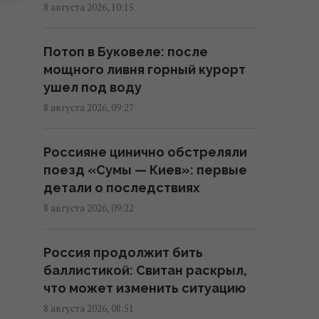
рыбу, которая может жить
8 августа 2026, 10:15
более 400 лет: что о ней
известно
Потоп в Буковеле: после
09:30 суббота, 08 августа 2026
мощного ливня горный курорт
ушел под воду
"Этому человеку не место
8 августа 2026, 09:27
здесь": Усик резко осудил
решение МОК по России на
Россияне цинично обстреляли
Олимпиаде
поезд «Сумы — Киев»: первые
09:27 суббота, 08 августа 2026
детали о последствиях
8 августа 2026, 09:22
Ни одну баллистическую
ракету не сбили: Воздушные
Россия продолжит бить
силы раскрыли детали ночной
баллистикой: Свитан раскрыл,
атаки россиян
что может изменить ситуацию
09:26 суббота, 08 августа 2026
8 августа 2026, 08:51