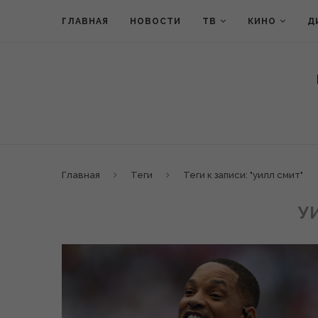
ГЛАВНАЯ
НОВОСТИ
ТВ
КИНО
Д
Главная
Теги
Теги к записи: "уилл смит"
У