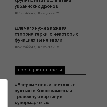
крупных НПЗ после атаки
украинских дронов
10:55 суббота, 08 августа 2026
Для чего нужна каждая
сторона терки: о некоторых
функциях вы не знали
10:42 суббота, 08 августа 2026
Водоснабжение Львовской
области под угрозой:
ПОСЛЕДНИЕ НОВОСТИ
"Бориславская нефтяная
компания" просит Зеленского
«Впервые полки настолько
пересмотреть санкции
пусты»: в Киеве заметили
10:13 суббота, 08 августа 2026
тревожную картину в
супермаркетах