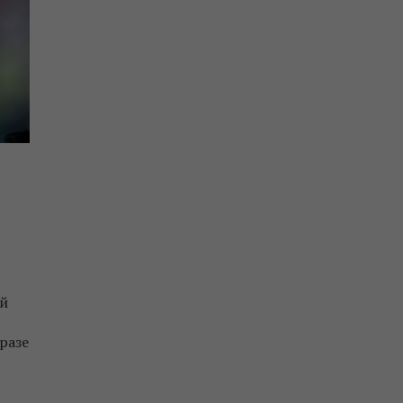
ий
разе