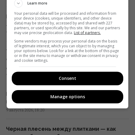
Learn more
Your personal data will be processed and information from
Гороскоп на 10 августа по картам Таро:
Без химии и липких лент: простой кухонный
your device (cookies, unique identifiers, and other device
Близнецам - старые установки, Девам -
data) may be stored by, accessed by and shared with 227
лайфхак, который избавит дом от мух
partners, or used specifically by this site. We and our partners
цели
9 августа 2026, 18:33
may use precise geolocation data.
List of partners.
18:00 воскресенье, 09 августа 2026
Some vendors may process your personal data on the basis
of legitimate interest, which you can object to by managing
Украинцев призвали бросать шарики из
your options below. Look for a link at the bottom of this page
or in the site menu to manage or withdraw consent in privacy
В египетских гробницах находили мед
фольги в стиральную машину – зачем так
and cookie settings.
возрастом в тысячи лет: почему он не
делать
портится
9 августа 2026, 18:24
Consent
17:34 воскресенье, 09 августа 2026
Нужно ли промывать макароны после
Manage options
Украина из просителя помощи
варки: ошибка большинства кулинаров
превратилась в образцового союзника
9 августа 2026, 18:20
США, - The Atlantic
17:31 воскресенье, 09 августа 2026
Черная плесень между плитками — как