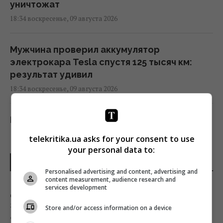
уничтожат
18:34 воскресенье, 09 августа 2026
Мужчина проверил аккумулятор
электрокара Tesla спустя 125 тысяч км:
результат удивил
18:34 воскресенье, 09 августа 2026
Итальянцы протестируют в Украине
инновационную систему ПВО "Купол
telekritika.ua asks for your consent to use
Микеланджело"
your personal data to:
18:28 воскресенье, 09 августа 2026
ПОСЛЕДНИЕ НОВОСТИ
Personalised advertising and content, advertising and
content measurement, audience research and
services development
В войне произошла ключевая перемена,
Деньги потекут рекой: 3 знака китайского
которая очень не нравится Путину, - СМИ
зодиака ждет невероятно удачная неделя
Store and/or access information on a device
18:12 воскресенье, 09 августа 2026
9 августа 2026, 18:34