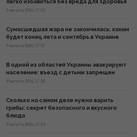
легко избавиться без вреда для здоровья
Правда ли салат полезнее бутерброда:
9 августа 2026, 17:52
эксперты дали неожиданный ответ
17:29 воскресенье, 09 августа 2026
Сумасшедшая жара не закончилась: каким
будет конец лета и сентябрь в Украине
В 1946 году люди послали сигнал на Луну:
9 августа 2026, 17:37
ответ пришел через 2,5 секунды.
17:28 воскресенье, 09 августа 2026
В одной из областей Украины эвакуируют
население: въезд с детьми запрещен
10 августа: церковный праздник сегодня,
9 августа 2026, 17:28
почему в этот день нужно погладить
черного кота
Сколько на самом деле нужно варить
17:10 воскресенье, 09 августа 2026
грибы: секрет безопасного и вкусного
блюда
В РФ говорят о пусках Х-101 с носителей
9 августа 2026, 17:24
КАБов Су-34: аналитики оценили, возможно
ли это