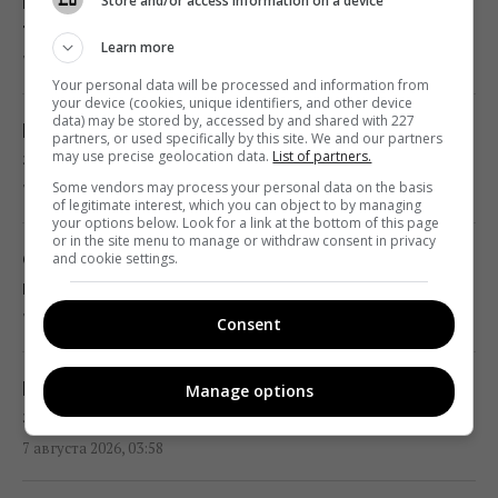
Почему врачи во времена СССР носили
Store and/or access information on a device
01:23 пятница, 07 августа 2026
только белые халаты: ответ удивит многих
Learn more
7 августа 2026, 05:11
Your personal data will be processed and information from
"Достаточно, чтобы выжить, а не
your device (cookies, unique identifiers, and other device
data) may be stored by, accessed by and shared with 227
победить": бывшая сотрудница НАТО о
Какая идеальная пара для Близнеца: три
partners, or used specifically by this site. We and our partners
поставках ракет Украине
may use precise geolocation data.
List of partners.
знака, с которыми союз почти безупречен
01:19 пятница, 07 августа 2026
Some vendors may process your personal data on the basis
7 августа 2026, 04:54
of legitimate interest, which you can object to by managing
your options below. Look for a link at the bottom of this page
or in the site menu to manage or withdraw consent in privacy
Одна настройка, которую стоит изменить
Супертест на IQ: нужно найти 3 отличия на
and cookie settings.
всем владельцам новых телевизоров
картинке лесного ужина за 17 с
00:25 пятница, 07 августа 2026
7 августа 2026, 04:00
Consent
"Они нужны нам самим": Трамп
Как заточить ножницы с помощью сахара
Manage options
отреагировал на просьбу Зеленского
за 2 минуты — лайфхак от повара
предоставить ракеты для системы Patriot
7 августа 2026, 03:58
00:22 пятница, 07 августа 2026