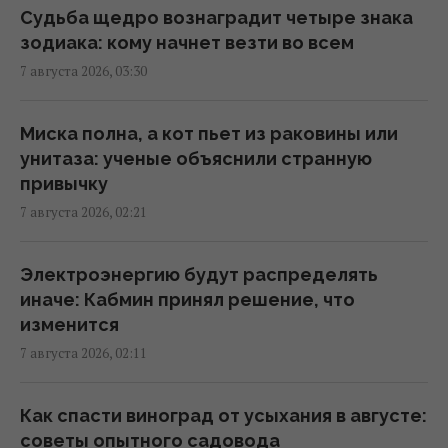
Судьба щедро вознаградит четыре знака
Ученые нашли отпечатки пальцев на
зодиака: кому начнет везти во всем
керамике возрастом 8000 лет: что их
7 августа 2026, 03:30
удивило
23:58 четверг, 06 августа 2026
Миска полна, а кот пьет из раковины или
унитаза: ученые объяснили странную
Атака дронов на Москву: аналитики
привычку
оценили эффективность работы
7 августа 2026, 02:21
российской ПВО
23:39 четверг, 06 августа 2026
Электроэнергию будут распределять
иначе: Кабмин принял решение, что
Женщины с дипломами чаще выбирают
изменится
успешных мужчин без высшего
7 августа 2026, 02:11
образования, – исследование
23:24 четверг, 06 августа 2026
Как спасти виноград от усыхания в августе:
советы опытного садовода