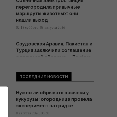
Солнечная электростанция
перегородила привычные
маршруты животных: они
нашли выход
02:18 суббота, 08 августа 2026
Саудовская Аравия, Пакистан и
Турция заключили соглашение
о взаимной обороне, – Reuters
01:44 суббота, 08 августа 2026
ПОСЛЕДНИЕ НОВОСТИ
Эксперты назвали 10 фактов о
Праге, которые стоит знать
Нужно ли обрывать пасынки у
перед поездкой
кукурузы: огородница провела
01:15 суббота, 08 августа 2026
эксперимент на грядке
8 августа 2026, 03:30